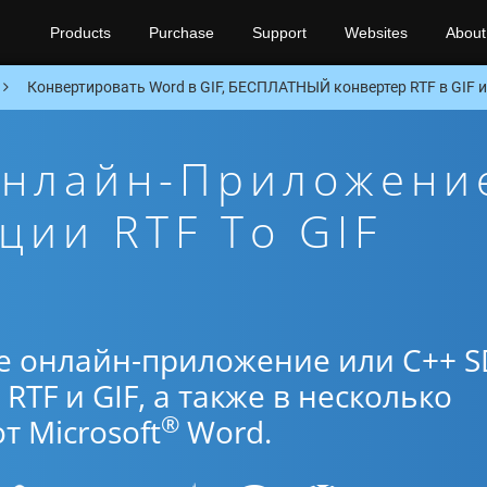
Products
Purchase
Support
Websites
About
Конвертировать Word в GIF, БЕСПЛАТНЫЙ конвертер RTF в GIF 
Онлайн-Приложени
ции RTF To GIF
е онлайн-приложение или C++ S
TF и GIF, а также в несколько
®
 Microsoft
Word.