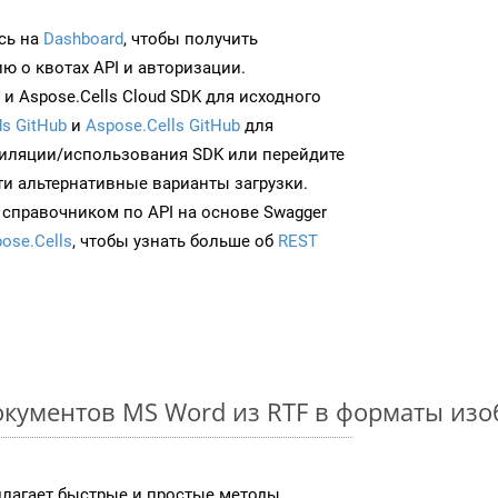
сь на
Dashboard
, чтобы получить
 о квотах API и авторизации.
и Aspose.Cells Cloud SDK для исходного
s GitHub
и
Aspose.Cells GitHub
для
иляции/использования SDK или перейдите
ти альтернативные варианты загрузки.
 справочником по API на основе Swagger
ose.Cells
, чтобы узнать больше об
REST
кументов MS Word из RTF в форматы из
длагает быстрые и простые методы