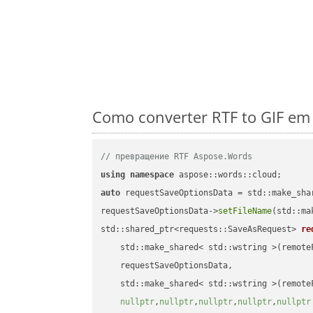
Como converter RTF to GIF em
// превращение RTF Aspose.Words
using
namespace
auto
 requestSaveOptionsData = std::make_sha
requestSaveOptionsData->
setFileName
(std::ma
std::shared_ptr<requests::SaveAsRequest> 
re
    std::make_shared< std::wstring >(remoteF
    requestSaveOptionsData,

    std::make_shared< std::wstring >(remoteF
nullptr
,
nullptr
,
nullptr
,
nullptr
,
nullptr