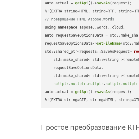
auto
 actual = 
getApi
()->
saveAs
(request);

// превращение HTML Aspose.Words
using
namespace
auto
 requestSaveOptionsData = std::make_sha
requestSaveOptionsData->
setFileName
(std::ma
std::shared_ptr<requests::SaveAsRequest> 
re
    std::make_shared< std::wstring >(remoteF
    requestSaveOptionsData,

    std::make_shared< std::wstring >(remoteF
nullptr
,
nullptr
,
nullptr
,
nullptr
,
nullptr
auto
 actual = 
getApi
()->
saveAs
(request);

%!(EXTRA string=GIF, string=HTML, string=GI
Простое преобразование RTF F