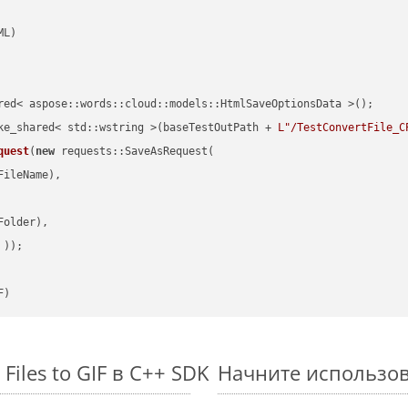
red< aspose::words::cloud::models::HtmlSaveOptionsData >();

ke_shared< std::wstring >(baseTestOutPath + 
L"/TestConvertFile_C
quest
(
new
 requests::SaveAsRequest(

ileName),

older),

 ))
F)
iles to GIF в C++ SDK
Начните использова