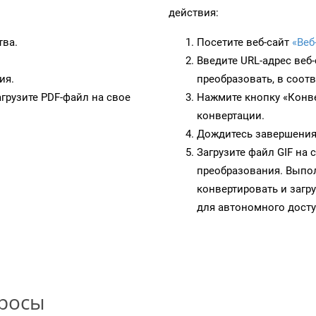
действия:
тва.
Посетите веб-сайт
«Веб
Введите URL-адрес веб
ия.
преобразовать, в соот
грузите PDF-файл на свое
Нажмите кнопку «Конве
конвертации.
Дождитесь завершения
Загрузите файл GIF на
преобразования. Выпол
конвертировать и загр
для автономного досту
просы