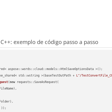
 C++: exemplo de código passo a passo
red< aspose::words::cloud::models::HtmlSaveOptionsData >();

ke_shared< std::wstring >(baseTestOutPath + 
L"/TestConvertFile_C
quest
(
new
 requests::SaveAsRequest(

ileName),

older),

 ))