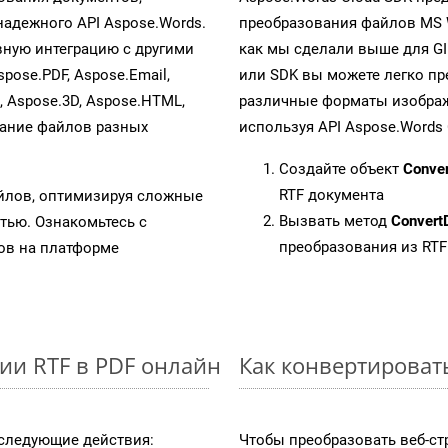
адежного API Aspose.Words.
преобразования файлов MS 
ную интеграцию с другими
как мы сделали выше для G
spose.PDF, Aspose.Email,
или SDK вы можете легко п
s, Aspose.3D, Aspose.HTML,
различные форматы изображен
вание файлов разных
используя API Aspose.Words 
Создайте объект
Conve
RTF документа
айлов, оптимизируя сложные
Вызвать метод
Convert
тью. Ознакомьтесь с
преобразования из RTF
в на платформе
ии RTF в PDF онлайн
Как конвертировать
следующие действия:
Чтобы преобразовать веб-ст