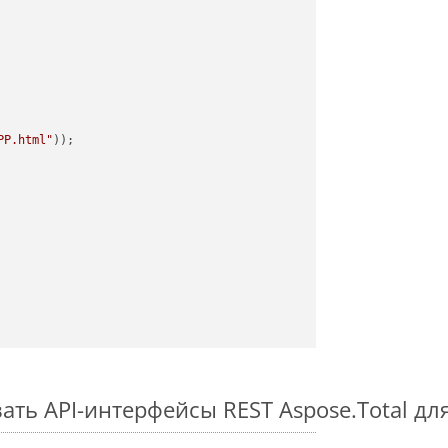
PP.html"
ть API-интерфейсы REST Aspose.Total для 