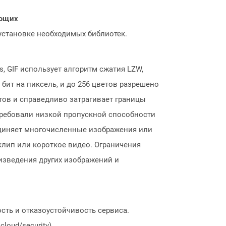
ающих
 установке необходимых библиотек.
, GIF использует алгоритм сжатия LZW,
бит на пиксель, и до 256 цветов разрешено
тов и справедливо затрагивает границы
 требовали низкой пропускной способности
единяет многочисленные изображения или
клип или короткое видео. Ограничения
оизведения других изображений и
сть и отказоустойчивость сервиса.
loud/security).