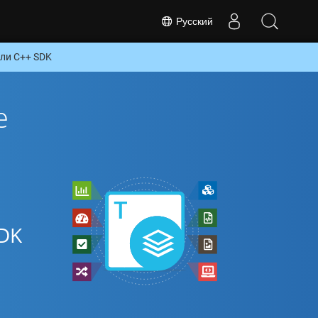
Русский
или C++ SDK
е
DK