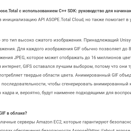
ose.Total с использованием C++ SDK: руководство для начин
з инициализацию API ASOPE.Total Cloud, но также помогает в
- это тип высоко сжатого изображения. Принадлежащий Unisys
ажения. Для каждого изображения GIF обычно позволяет до 8 
ажения JPEG, которое может отображать до 16 миллионов цве
я интернет, GIFS оставался лучшим выбором, потому что они
 потребляет твердые области цвета. Анимированный GIF объ
в последовательности, чтобы сгенерировать анимированный 
о кадра и, вероятно, будут наименее подходящими для воспр
GIF в облаке?
блачные серверы Amazon EC2, которые гарантируют безопасно
одах обеспечения безопасности Aspose](https://about.aspose.c