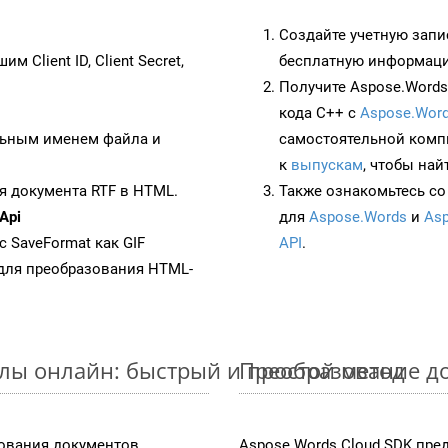
Создайте учетную запи
им Client ID, Client Secret,
бесплатную информацию
Получите Aspose.Words 
кода C++ с
Aspose.Word
ьным именем файла и
самостоятельной комп
к
выпускам
, чтобы най
я документа RTF в HTML.
Также ознакомьтесь со
Api
для
Aspose.Words
и
Asp
с SaveFormat как GIF
API
.
для преобразования HTML-
лы онлайн: быстрый и простой метод
Преобразование до
ования документов,
Aspose.Words Cloud SDK пре