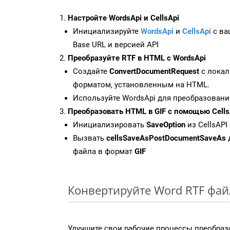
Настройте WordsApi и CellsApi
Инициализируйте
WordsApi
и
CellsApi
с ваш
Base URL и версией API
Преобразуйте RTF в HTML с WordsApi
Создайте
ConvertDocumentRequest
с локал
форматом, установленным на HTML.
Используйте WordsApi для преобразовани
Преобразовать HTML в GIF с помощью Cells
Инициализировать
SaveOption
из CellsAPI 
Вызвать
cellsSaveAsPostDocumentSaveAs
файла в формат
GIF
Конвертируйте Word RTF фай
Улучшите свои рабочие процессы преобраз