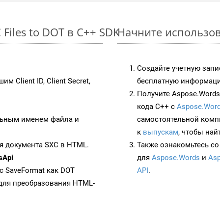
Files to DOT в C++ SDK
Начните использова
Создайте учетную запи
им Client ID, Client Secret,
бесплатную информацию
Получите Aspose.Words 
кода C++ с
Aspose.Word
ьным именем файла и
самостоятельной комп
к
выпускам
, чтобы най
я документа SXC в HTML.
Также ознакомьтесь со
sApi
для
Aspose.Words
и
Asp
 с SaveFormat как DOT
API
.
для преобразования HTML-