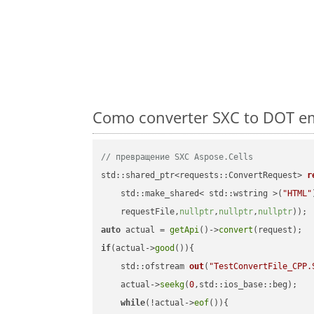
Como converter SXC to DOT em
// превращение SXC Aspose.Cells
std::shared_ptr<requests::ConvertRequest> 
r
    std::make_shared< std::wstring >(
"HTML"
    requestFile,
nullptr
,
nullptr
,
nullptr
))
auto
 actual = 
getApi
()->
convert
if
(actual->
good
()){

std::ofstream 
out
(
"TestConvertFile_CPP.
    actual->
seekg
(
0
,std::ios_base::beg);

while
(!actual->
eof
()){
