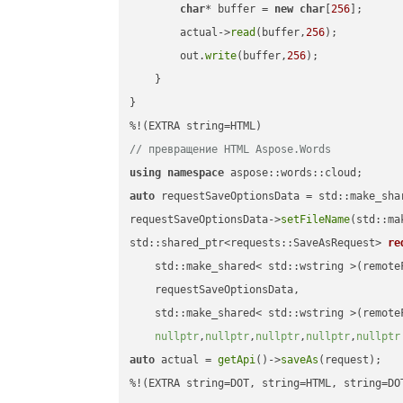
char
* buffer = 
new
char
[
256
];

        actual->
read
(buffer,
256
);

        out.
write
(buffer,
256
);

    }

}

// превращение HTML Aspose.Words
using
namespace
auto
 requestSaveOptionsData = std::make_sha
requestSaveOptionsData->
setFileName
(std::ma
std::shared_ptr<requests::SaveAsRequest> 
re
    std::make_shared< std::wstring >(remoteF
    requestSaveOptionsData,

    std::make_shared< std::wstring >(remoteF
nullptr
,
nullptr
,
nullptr
,
nullptr
,
nullptr
auto
 actual = 
getApi
()->
saveAs
(request);

%!(EXTRA string=DOT, string=HTML, string=DO