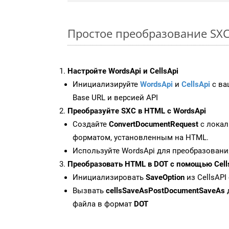
Простое преобразование SXC 
Настройте WordsApi и CellsApi
Инициализируйте
WordsApi
и
CellsApi
с ваш
Base URL и версией API
Преобразуйте SXC в HTML с WordsApi
Создайте
ConvertDocumentRequest
с локал
форматом, установленным на HTML.
Используйте WordsApi для преобразовани
Преобразовать HTML в DOT с помощью Cell
Инициализировать
SaveOption
из CellsAPI
Вызвать
cellsSaveAsPostDocumentSaveAs
файла в формат
DOT