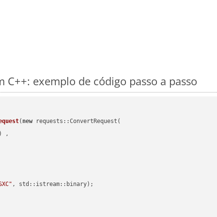
 C++: exemplo de código passo a passo
equest
(
new
 requests::ConvertRequest(

) ,        

SXC"
, std::istream::binary)
;
