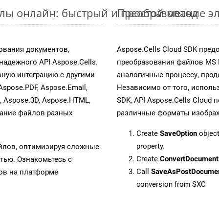
йлы онлайн: быстрый и простой метод
Преобразование эл
ования документов,
Aspose.Cells Cloud SDK пре
адежного API Aspose.Cells.
преобразования файлов MS 
ную интеграцию с другими
аналогичные процессу, про
Aspose.PDF, Aspose.Email,
Независимо от того, исполь
s, Aspose.3D, Aspose.HTML,
SDK, API Aspose.Cells Cloud
вание файлов разных
различные форматы изображен
Create
SaveOption
object
property.
айлов, оптимизируя сложные
Create
ConvertDocument
тью. Ознакомьтесь с
Call
SaveAsPostDocume
в на платформе
conversion from SXC