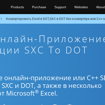
Products
Purchase
Support
Websites
About
Конвертировать Excel в DOT,SXC в DOT без конвертера или C++ 
Онлайн-Приложени
ции SXC To DOT
е онлайн-приложение или C++ S
SXC и DOT, а также в несколько
®
 Microsoft
Excel.