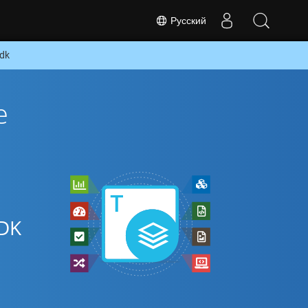
Русский
sdk
е
DK