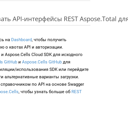
ть API-интерфейсы REST Aspose.Total дл
сь на
Dashboard
, чтобы получить
 о квотах API и авторизации.
и Aspose.Cells Cloud SDK для исходного
s GitHub
и
Aspose.Cells GitHub
для
иляции/использования SDK или перейдите
ти альтернативные варианты загрузки.
 справочником по API на основе Swagger
ose.Cells
, чтобы узнать больше об
REST