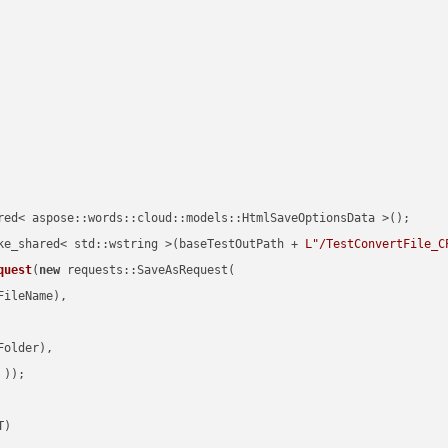
red< aspose::words::cloud::models::HtmlSaveOptionsData >();

ke_shared< std::wstring >(baseTestOutPath + 
L"/TestConvertFile_C
quest
(
new
 requests::SaveAsRequest(

ileName),

older),

 ))
T)