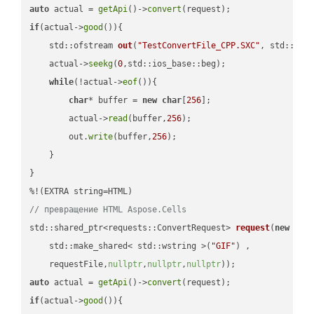
auto
 actual = 
getApi
()->
convert
if
(actual->
good
()){

std::ofstream 
out
(
"TestConvertFile_CPP.SXC"
, std::ist
    actual->
seekg
(
0
,std::ios_base::beg);

while
(!actual->
eof
()){

char
* buffer = 
new
char
[
256
];

        actual->
read
(buffer,
256
);

        out.
write
(buffer,
256
);

    }

}

// превращение HTML Aspose.Cells
std::shared_ptr<requests::ConvertRequest> 
request
(
new
 requ
    std::make_shared< std::wstring >(
"GIF"
) ,        

    requestFile,
nullptr
,
nullptr
,
nullptr
))
auto
 actual = 
getApi
()->
convert
if
(actual->
good
()){
