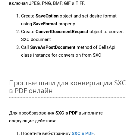
включая JPEG, PNG, BMP, GIF и TIFF.
Create
SaveOption
object and set desire format
using
SaveFormat
property.
Create
ConvertDocumentRequest
object to convert
SXC document
Call
SaveAsPostDocument
method of CellsApi
class instance for conversion from SXC
Простые шаги для конвертации SXC
в PDF онлайн
Для преобразования
SXC в PDF
выполните
следующие действия:
Посетите веб-страницу
SXC в PDF
.