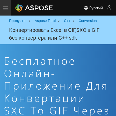
Русский
Toggle navigation
Продукты
Aspose.Total
C++
Conversion
Конвертировать Excel в GIF,SXC в GIF
без конвертера или C++ sdk
Бесплатное
Онлайн-
Приложение Для
Конвертации
SXC To GIF Через