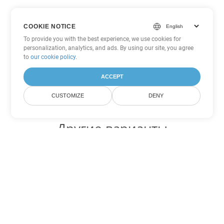
COOKIE NOTICE
To provide you with the best experience, we use cookies for
personalization, analytics, and ads. By using our site, you agree
to
our cookie policy
.
ACCEPT
CUSTOMIZE
DENY
Другие варианты
конвертации Excel
Конвертировать SXC в DOC
DOC:
Microsoft Word Binary Format
Конвертировать SXC в DOT