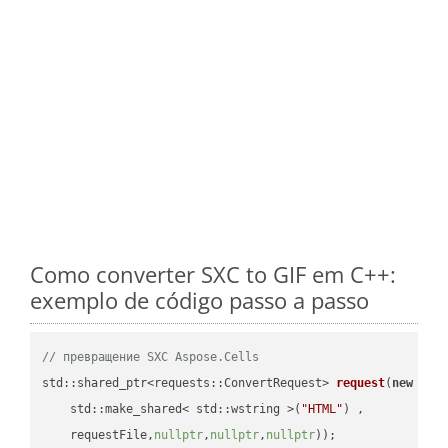
Como converter SXC to GIF em C++:
exemplo de código passo a passo
// превращение SXC Aspose.Cells
std::shared_ptr<requests::ConvertRequest> 
request
(
new
 requ
    std::make_shared< std::wstring >(
"HTML"
) ,        

    requestFile,
nullptr
,
nullptr
,
nullptr
))