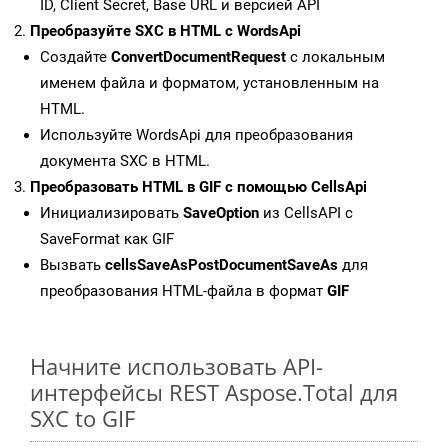
ID, Client Secret, Base URL и версией API
Преобразуйте SXC в HTML с WordsApi
Создайте
ConvertDocumentRequest
с локальным
именем файла и форматом, установленным на
HTML.
Используйте WordsApi для преобразования
документа SXC в HTML.
Преобразовать HTML в GIF с помощью CellsApi
Инициализировать
SaveOption
из CellsAPI с
SaveFormat как GIF
Вызвать
cellsSaveAsPostDocumentSaveAs
для
преобразования HTML-файла в формат
GIF
Начните использовать API-
интерфейсы REST Aspose.Total для
SXC to GIF