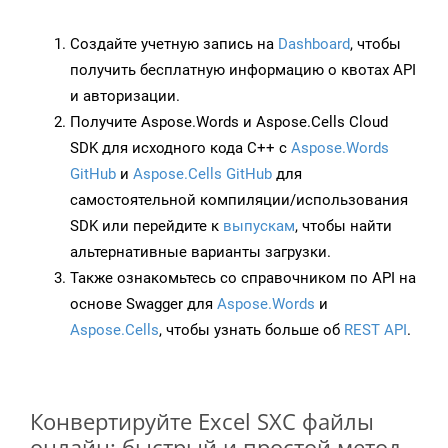
Создайте учетную запись на
Dashboard
, чтобы
получить бесплатную информацию о квотах API
и авторизации.
Получите Aspose.Words и Aspose.Cells Cloud
SDK для исходного кода C++ с
Aspose.Words
GitHub
и
Aspose.Cells GitHub
для
самостоятельной компиляции/использования
SDK или перейдите к
выпускам
, чтобы найти
альтернативные варианты загрузки.
Также ознакомьтесь со справочником по API на
основе Swagger для
Aspose.Words
и
Aspose.Cells
, чтобы узнать больше об
REST API
.
Конвертируйте Excel SXC файлы
онлайн: быстрый и простой метод