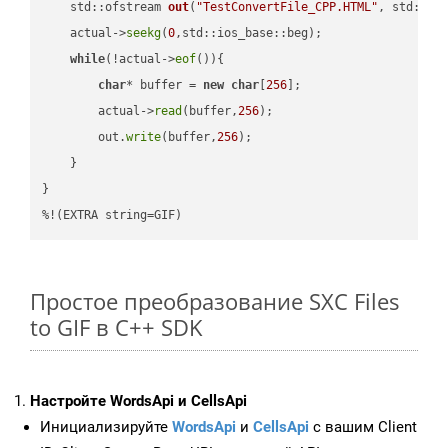
std::ofstream 
out
(
"TestConvertFile_CPP.HTML"
, std::is
    actual->
seekg
(
0
,std::ios_base::beg);

while
(!actual->
eof
()){

char
* buffer = 
new
char
[
256
];

        actual->
read
(buffer,
256
);

        out.
write
(buffer,
256
);

    }

}

%!(EXTRA string=GIF)
Простое преобразование SXC Files
to GIF в C++ SDK
Настройте WordsApi и CellsApi
Инициализируйте
WordsApi
и
CellsApi
с вашим Client