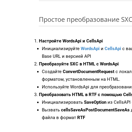
Простое преобразование SXC F
Настройте WordsApi и CellsApi
Инициализируйте
WordsApi
и
CellsApi
с ваш
Base URL и версией API
Преобразуйте SXC в HTML с WordsApi
Создайте
ConvertDocumentRequest
с локал
форматом, установленным на HTML.
Используйте WordsApi для преобразовани
Преобразовать HTML в RTF с помощью Cell
Инициализировать
SaveOption
из CellsAPI
Вызвать
cellsSaveAsPostDocumentSaveAs
файла в формат
RTF