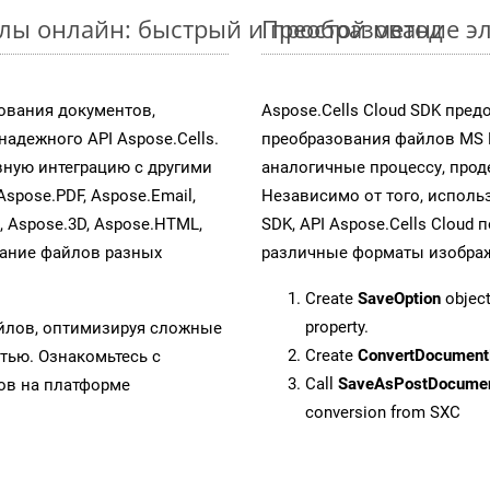
йлы онлайн: быстрый и простой метод
Преобразование эл
ования документов,
Aspose.Cells Cloud SDK пре
адежного API Aspose.Cells.
преобразования файлов MS 
ную интеграцию с другими
аналогичные процессу, про
Aspose.PDF, Aspose.Email,
Независимо от того, исполь
s, Aspose.3D, Aspose.HTML,
SDK, API Aspose.Cells Cloud
вание файлов разных
различные форматы изображен
Create
SaveOption
object
property.
айлов, оптимизируя сложные
Create
ConvertDocument
тью. Ознакомьтесь с
Call
SaveAsPostDocume
в на платформе
conversion from SXC