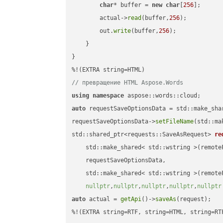
char
* buffer = 
new
char
[
256
];

        actual->
read
(buffer,
256
);

        out.
write
(buffer,
256
);

    }

}

// превращение HTML Aspose.Words
using
namespace
auto
 requestSaveOptionsData = std::make_sha
requestSaveOptionsData->
setFileName
(std::ma
std::shared_ptr<requests::SaveAsRequest> 
re
    std::make_shared< std::wstring >(remoteF
    requestSaveOptionsData,

    std::make_shared< std::wstring >(remoteF
nullptr
,
nullptr
,
nullptr
,
nullptr
,
nullptr
auto
 actual = 
getApi
()->
saveAs
(request);

%!(EXTRA string=RTF, string=HTML, string=RT