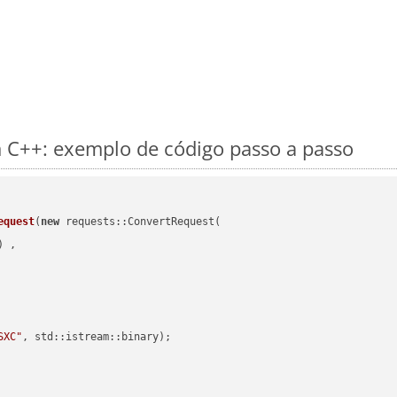
 C++: exemplo de código passo a passo
equest
(
new
 requests::ConvertRequest(

) ,        

SXC"
, std::istream::binary)
;
