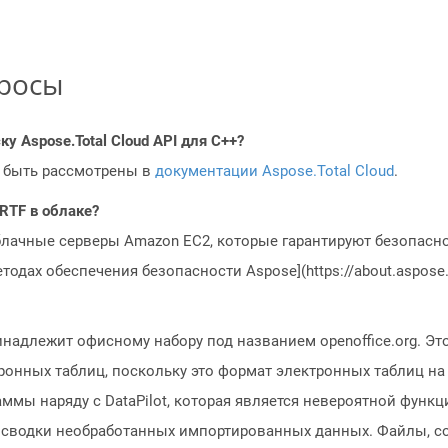
просы
у Aspose.Total Cloud API для C++?
 быть рассмотрены в
документации Aspose.Total Cloud
.
RTF в облаке?
блачные серверы Amazon EC2, которые гарантируют безопасно
одах обеспечения безопасности Aspose](https://about.aspose.c
надлежит офисному набору под названием openoffice.org. Это
ронных таблиц, поскольку это формат электронных таблиц н
ммы наряду с DataPilot, которая является невероятной функц
 сводки необработанных импортированных данных. Файлы, с