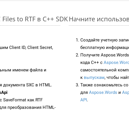
iles to RTF в C++ SDK
Начните использова
Создайте учетную запи
им Client ID, Client Secret,
бесплатную информацию
Получите Aspose.Words 
кода C++ с
Aspose.Word
ьным именем файла и
самостоятельной комп
к
выпускам
, чтобы най
я документа SXC в HTML.
Также ознакомьтесь со
sApi
для
Aspose.Words
и
Asp
 с SaveFormat как RTF
API
.
для преобразования HTML-