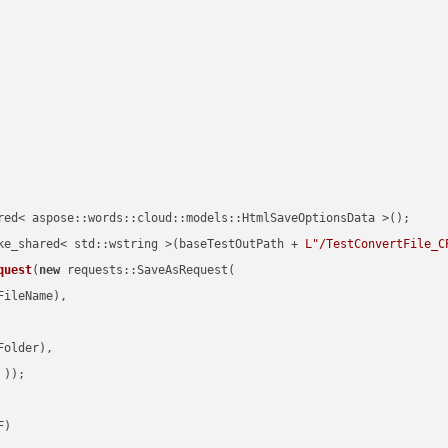
red< aspose::words::cloud::models::HtmlSaveOptionsData >();

ke_shared< std::wstring >(baseTestOutPath + 
L"/TestConvertFile_C
quest
(
new
 requests::SaveAsRequest(

ileName),

older),

 ))
F)