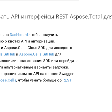
ть API-интерфейсы REST Aspose.Total для
сь на
Dashboard
, чтобы получить
 о квотах API и авторизации.
и Aspose.Cells Cloud SDK для исходного
s GitHub
и
Aspose.Cells GitHub
для
иляции/использования SDK или перейдите
ти альтернативные варианты загрузки.
 справочником по API на основе Swagger
ose.Cells
, чтобы узнать больше об
REST