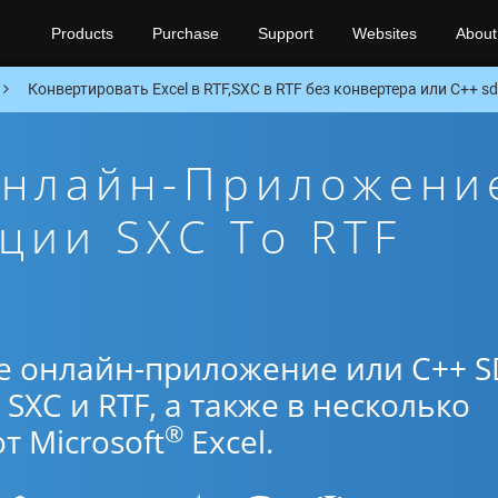
Products
Purchase
Support
Websites
About
Конвертировать Excel в RTF,SXC в RTF без конвертера или C++ s
Онлайн-Приложени
ции SXC To RTF
е онлайн-приложение или C++ S
SXC и RTF, а также в несколько
®
 Microsoft
Excel.