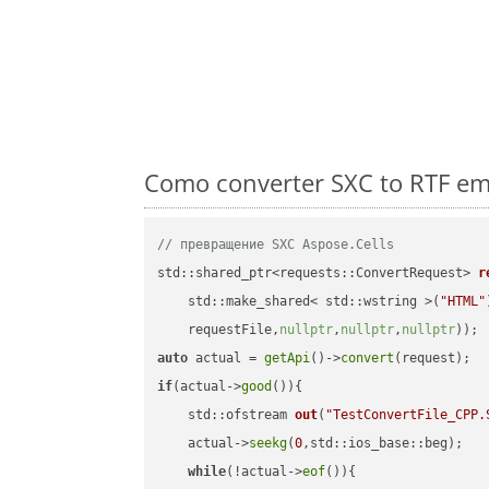
Como converter SXC to RTF em
// превращение SXC Aspose.Cells
std::shared_ptr<requests::ConvertRequest> 
r
    std::make_shared< std::wstring >(
"HTML"
    requestFile,
nullptr
,
nullptr
,
nullptr
))
auto
 actual = 
getApi
()->
convert
if
(actual->
good
()){

std::ofstream 
out
(
"TestConvertFile_CPP.
    actual->
seekg
(
0
,std::ios_base::beg);

while
(!actual->
eof
()){
