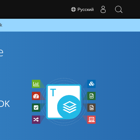
Русский
dk
е
DK