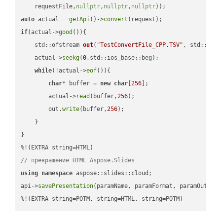
    requestFile,
nullptr
,
nullptr
,
nullptr
))
auto
 actual = 
getApi
()->
convert
if
(actual->
good
()){

std::ofstream 
out
(
"TestConvertFile_CPP.TSV"
, std::ist
    actual->
seekg
(
0
,std::ios_base::beg);

while
(!actual->
eof
()){

char
* buffer = 
new
char
[
256
];

        actual->
read
(buffer,
256
);

        out.
write
(buffer,
256
);

    }

}

// превращение HTML Aspose.Slides
using
namespace
 aspose::slides::cloud;            

api->
savePresentation
(paramName, paramFormat, paramOutPat
%!(EXTRA string=POTM, string=HTML, string=POTM)