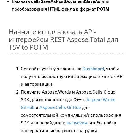
Вызвать
cellsSaveAsPostDocumentSaveAs
для
преобразования HTML-файла в формат
POTM
Начните использовать API-
интерфейсы REST Aspose.Total для
TSV to POTM
Создайте учетную запись на
Dashboard
, чтобы
получить бесплатную информацию о квотах API
и авторизации.
Получите Aspose.Words и Aspose.Cells Cloud
SDK для исходного кода C++ с
Aspose.Words
GitHub
и
Aspose.Cells GitHub
для
самостоятельной компиляции/использования
SDK или перейдите к
выпускам
, чтобы найти
альтернативные варианты загрузки.