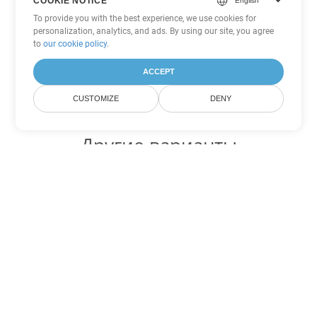
COOKIE NOTICE
To provide you with the best experience, we use cookies for
personalization, analytics, and ads. By using our site, you agree
to
our cookie policy
.
ACCEPT
CUSTOMIZE
DENY
Другие варианты
конвертации Excel
Конвертировать TSV в DOC
DOC:
Microsoft Word Binary Format
Конвертировать TSV в DOT
DOT:
Microsoft Word Template Files
Конвертировать TSV в DOCX