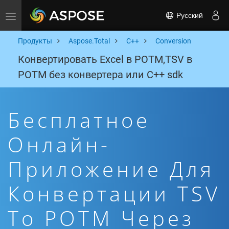
Русский
Toggle navigation
Продукты
Aspose.Total
C++
Conversion
Конвертировать Excel в POTM,TSV в
POTM без конвертера или C++ sdk
Бесплатное
Онлайн-
Приложение Для
Конвертации TSV
To POTM Через