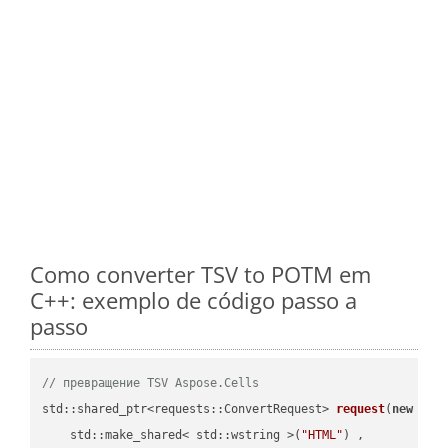
Como converter TSV to POTM em
C++: exemplo de código passo a
passo
// превращение TSV Aspose.Cells
std::shared_ptr<requests::ConvertRequest> 
request
(
new
 requ
    std::make_shared< std::wstring >(
"HTML"
) ,        
