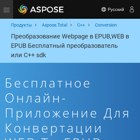
Русский
Toggle navigation
Продукты
Aspose.Total
C++
Conversion
Преобразование Webpage в EPUB,WEB в
EPUB Бесплатный преобразователь
или C++ sdk
Бесплатное
Онлайн-
Приложение Для
Конвертации