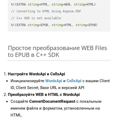
%!(EXTRA 
string
=HTML, 
string
=WEB, 
string
// Converting to HTML Using Aspose.PDF
// C++ SKD is not available
%!(EXTRA 
string
=EPUB, 
string
=HTML, 
string
=EPUB)
Простое преобразование WEB Files
to EPUB в C++ SDK
Настройте WordsApi и CellsApi
Инициализируйте
WordsApi
и
CellsApi
с вашим Client
ID, Client Secret, Base URL и версией API
Преобразуйте WEB в HTML с WordsApi
Создайте
ConvertDocumentRequest
с локальным
именем файла и форматом, установленным на
HTML.