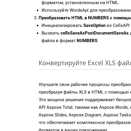
форматом, установленным на HTML.
Используйте WordsApi для преобразовани
Преобразовать HTML в NUMBERS с помощью
Инициализировать
SaveOption
из CellsAPI
Вызвать
cellsSaveAsPostDocumentSaveAs
файла в формат
NUMBERS
Конвертируйте Excel XLS фа
Улучшите свои рабочие процессы преобраз
преобразуя файлы XLS в HTML с помощью н
Это мощное решение поддерживает бесшов
API Aspose.Total, такими как Aspose.Words, 
Aspose.Slides, Aspose.Diagram, Aspose.Task
что обеспечивает комплексное преобразо
форматов в ваших приложениях.