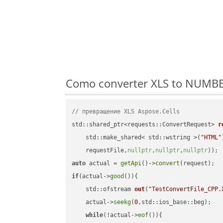
Como converter XLS to NUMBE
// превращение XLS Aspose.Cells
std::shared_ptr<requests::ConvertRequest> 
r
    std::make_shared< std::wstring >(
"HTML"
    requestFile,
nullptr
,
nullptr
,
nullptr
))
auto
 actual = 
getApi
()->
convert
if
(actual->
good
()){

std::ofstream 
out
(
"TestConvertFile_CPP.
    actual->
seekg
(
0
,std::ios_base::beg);

while
(!actual->
eof
()){
