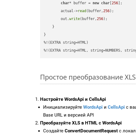
char
* buffer = 
new
char
[
256
];

        actual->
read
(buffer,
256
);

        out.
write
(buffer,
256
);

    }

}

%!(EXTRA string=HTML)

%!(EXTRA string=HTML, string=NUMBERS, strin
Простое преобразование XLS 
Настройте WordsApi и CellsApi
Инициализируйте
WordsApi
и
CellsApi
с ваш
Base URL и версией API
Преобразуйте XLS в HTML с WordsApi
Создайте
ConvertDocumentRequest
с локал