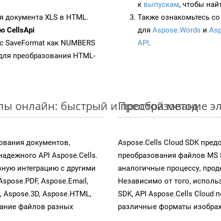
к
выпускам
, чтобы най
я документа XLS в HTML.
Также ознакомьтесь со
 CellsApi
для
Aspose.Words
и
Asp
 с SaveFormat как NUMBERS
API
.
для преобразования HTML-
йлы онлайн: быстрый и простой метод
Преобразование эл
ования документов,
Aspose.Cells Cloud SDK пре
адежного API Aspose.Cells.
преобразования файлов MS 
ную интеграцию с другими
аналогичные процессу, про
Aspose.PDF, Aspose.Email,
Независимо от того, исполь
s, Aspose.3D, Aspose.HTML,
SDK, API Aspose.Cells Cloud
вание файлов разных
различные форматы изображен