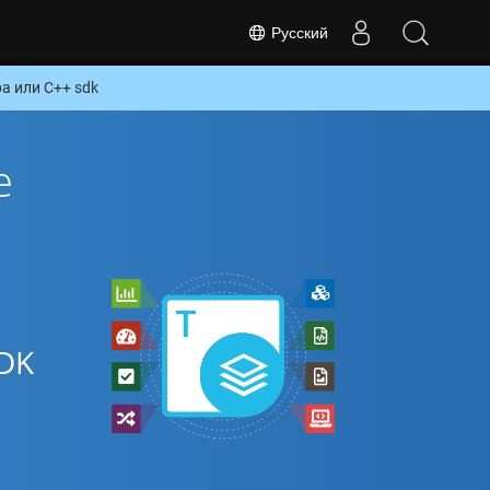
Русский
а или C++ sdk
е
DK