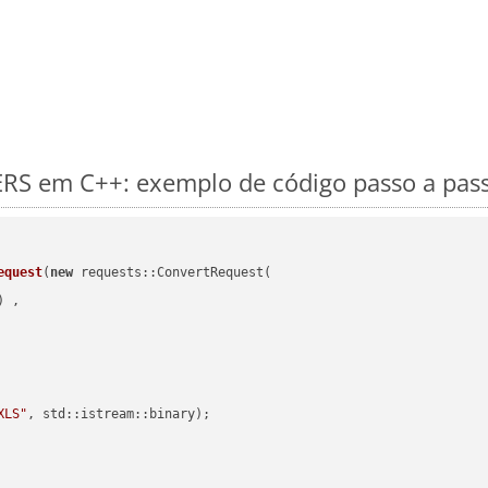
RS em C++: exemplo de código passo a pas
equest
(
new
 requests::ConvertRequest(

) ,        

XLS"
, std::istream::binary)
;
