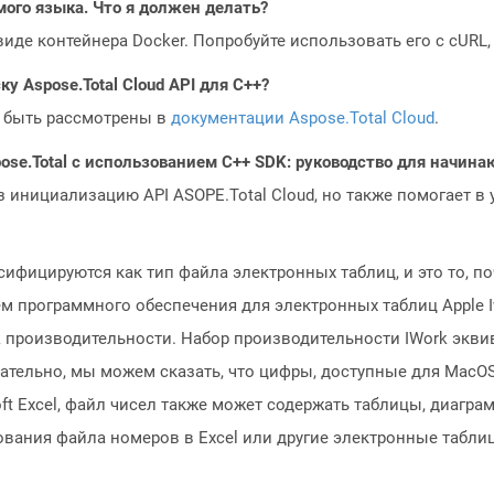
мого языка. Что я должен делать?
 виде контейнера Docker. Попробуйте использовать его с cURL
у Aspose.Total Cloud API для C++?
 быть рассмотрены в
документации Aspose.Total Cloud
.
ose.Total с использованием C++ SDK: руководство для начин
з инициализацию API ASOPE.Total Cloud, но также помогает в
ифицируются как тип файла электронных таблиц, и это то, по
 программного обеспечения для электронных таблиц Apple Iwo
 производительности. Набор производительности IWork эквива
ательно, мы можем сказать, что цифры, доступные для MacOS
oft Excel, файл чисел также может содержать таблицы, диагр
вания файла номеров в Excel или другие электронные табли