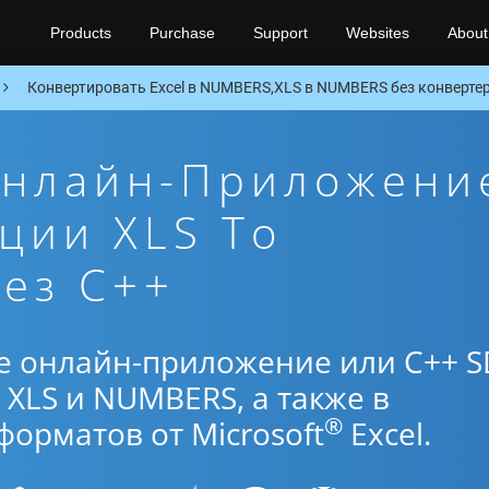
Products
Purchase
Support
Websites
About
Конвертировать Excel в NUMBERS,XLS в NUMBERS без конвертер
Онлайн-Приложени
ции XLS To
ез C++
е онлайн-приложение или C++ S
XLS и NUMBERS, а также в
®
орматов от Microsoft
Excel.