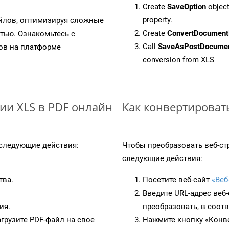
Create
SaveOption
object
property.
айлов, оптимизируя сложные
Create
ConvertDocument
тью. Ознакомьтесь с
Call
SaveAsPostDocume
в на платформе
conversion from XLS
ии XLS в PDF онлайн
Как конвертироват
следующие действия:
Чтобы преобразовать веб-с
следующие действия:
тва.
Посетите веб-сайт
«Веб
Введите URL-адрес веб
ия.
преобразовать, в соот
грузите PDF-файл на свое
Нажмите кнопку «Конве