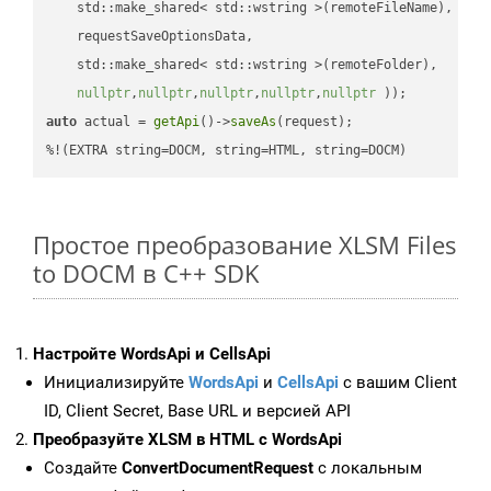
    std::make_shared< std::wstring >(remoteFileName),

    requestSaveOptionsData,

    std::make_shared< std::wstring >(remoteFolder),

nullptr
,
nullptr
,
nullptr
,
nullptr
,
nullptr
 ))
auto
 actual = 
getApi
()->
saveAs
(request);

%!(EXTRA string=DOCM, string=HTML, string=DOCM)
Простое преобразование XLSM Files
to DOCM в C++ SDK
Настройте WordsApi и CellsApi
Инициализируйте
WordsApi
и
CellsApi
с вашим Client
ID, Client Secret, Base URL и версией API
Преобразуйте XLSM в HTML с WordsApi
Создайте
ConvertDocumentRequest
с локальным