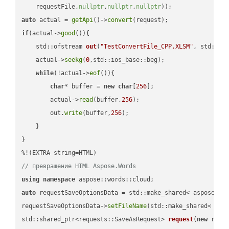
    requestFile,
nullptr
,
nullptr
,
nullptr
))
auto
 actual = 
getApi
()->
convert
if
(actual->
good
()){

std::ofstream 
out
(
"TestConvertFile_CPP.XLSM"
, std::is
    actual->
seekg
(
0
,std::ios_base::beg);

while
(!actual->
eof
()){

char
* buffer = 
new
char
[
256
];

        actual->
read
(buffer,
256
);

        out.
write
(buffer,
256
);

    }

}

// превращение HTML Aspose.Words
using
namespace
auto
 requestSaveOptionsData = std::make_shared< aspose::wo
requestSaveOptionsData->
setFileName
(std::make_shared< std
std::shared_ptr<requests::SaveAsRequest> 
request
(
new
 reque