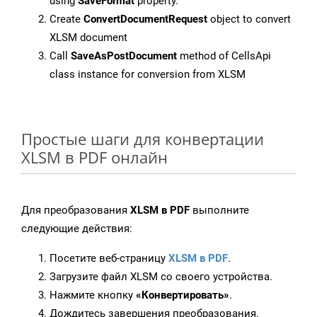
using
SaveFormat
property.
Create
ConvertDocumentRequest
object to convert
XLSM document
Call
SaveAsPostDocument
method of CellsApi
class instance for conversion from XLSM
Простые шаги для конвертации
XLSM в PDF онлайн
Для преобразования
XLSM в PDF
выполните
следующие действия:
Посетите веб-страницу
XLSM в PDF
.
Загрузите файл XLSM со своего устройства.
Нажмите кнопку
«Конвертировать»
.
Дождитесь завершения преобразования.