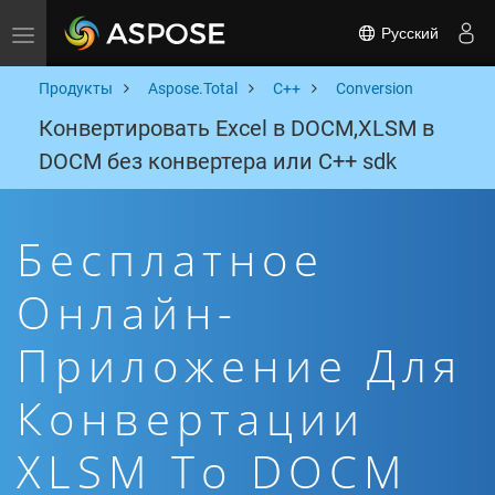
Русский
Toggle navigation
Продукты
Aspose.Total
C++
Conversion
Конвертировать Excel в DOCM,XLSM в
DOCM без конвертера или C++ sdk
Бесплатное
Онлайн-
Приложение Для
Конвертации
XLSM To DOCM