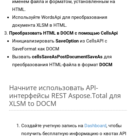
именем файла и форматом, установленным на
HTML.
Используйте WordsApi для преобразования
документа XLSM в HTML.
Преобразовать HTML в DOCM с помощью CellsApi
Инициализировать
SaveOption
из CellsAPI с
SaveFormat как DOCM
Вызвать
cellsSaveAsPostDocumentSaveAs
для
преобразования HTML-файла в формат
DOCM
Начните использовать API-
интерфейсы REST Aspose.Total для
XLSM to DOCM
Создайте учетную запись на
Dashboard
, чтобы
получить бесплатную информацию о квотах API