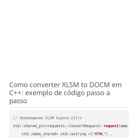
Como converter XLSM to DOCM em
C++: exemplo de código passo a
passo
// превращение XLSM Aspose.Cells
std::shared_ptr<requests::ConvertRequest> 
request
(
new
 requ
    std::make_shared< std::wstring >(
"HTML"
) ,        
