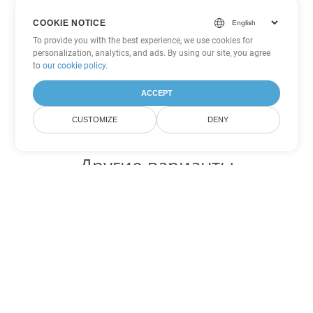
COOKIE NOTICE
To provide you with the best experience, we use cookies for
personalization, analytics, and ads. By using our site, you agree
to
our cookie policy
.
ACCEPT
CUSTOMIZE
DENY
Другие варианты
конвертации Excel
Конвертировать XLSM в DOC
DOC:
Microsoft Word Binary Format
Конвертировать XLSM в DOT
DOT:
Microsoft Word Template Files