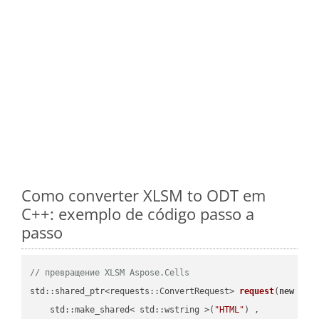
Como converter XLSM to ODT em
C++: exemplo de código passo a
passo
// превращение XLSM Aspose.Cells
std::shared_ptr<requests::ConvertRequest> 
request
(
new
 requ
    std::make_shared< std::wstring >(
"HTML"
) ,        
