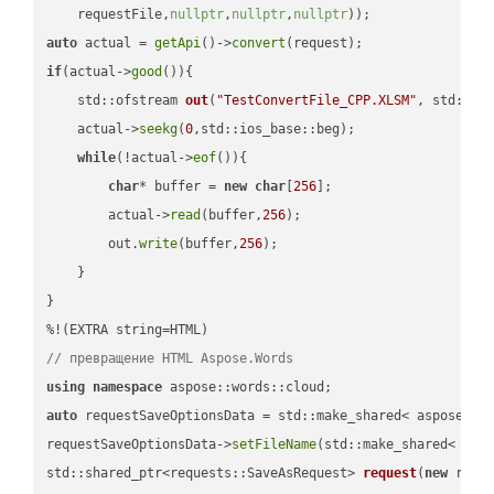
    requestFile,
nullptr
,
nullptr
,
nullptr
))
auto
 actual = 
getApi
()->
convert
if
(actual->
good
()){

std::ofstream 
out
(
"TestConvertFile_CPP.XLSM"
, std::is
    actual->
seekg
(
0
,std::ios_base::beg);

while
(!actual->
eof
()){

char
* buffer = 
new
char
[
256
];

        actual->
read
(buffer,
256
);

        out.
write
(buffer,
256
);

    }

}

// превращение HTML Aspose.Words
using
namespace
auto
 requestSaveOptionsData = std::make_shared< aspose::wo
requestSaveOptionsData->
setFileName
(std::make_shared< std
std::shared_ptr<requests::SaveAsRequest> 
request
(
new
 reque