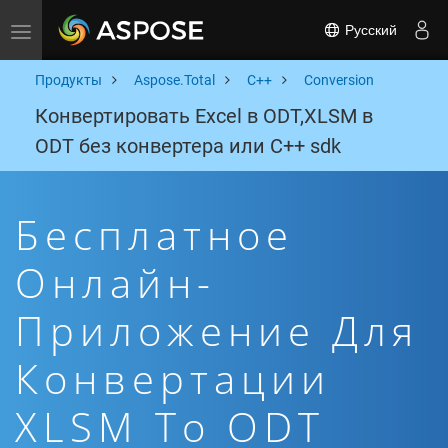
Русский
Toggle navigation
Продукты
Aspose.Total
C++
Conversion
Конвертировать Excel в ODT,XLSM в
ODT без конвертера или C++ sdk
Бесплатное
Онлайн-
Приложение Для
Конвертации
XLSM To ODT