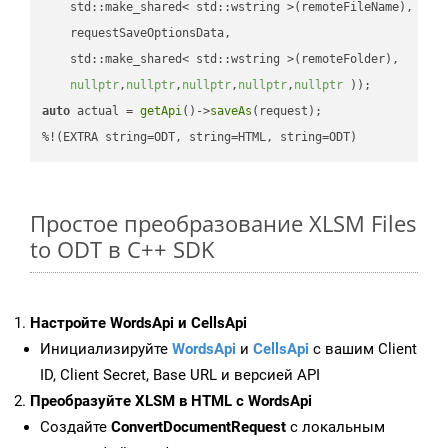
    std::make_shared< std::wstring >(remoteFileName),

    requestSaveOptionsData,

    std::make_shared< std::wstring >(remoteFolder),

nullptr
,
nullptr
,
nullptr
,
nullptr
,
nullptr
 ))
auto
 actual = 
getApi
()->
saveAs
(request);

%!(EXTRA string=ODT, string=HTML, string=ODT)
Простое преобразование XLSM Files
to ODT в C++ SDK
Настройте WordsApi и CellsApi
Инициализируйте
WordsApi
и
CellsApi
с вашим Client
ID, Client Secret, Base URL и версией API
Преобразуйте XLSM в HTML с WordsApi
Создайте
ConvertDocumentRequest
с локальным