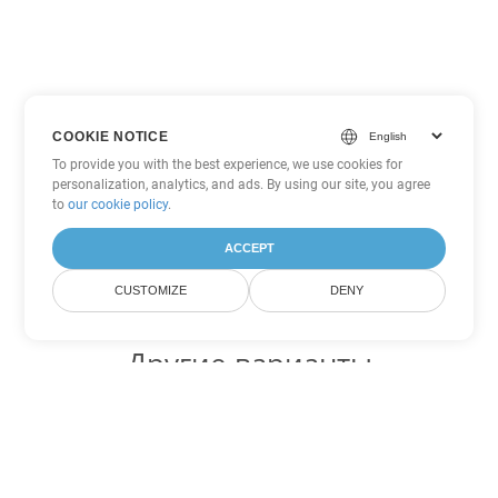
COOKIE NOTICE
To provide you with the best experience, we use cookies for
personalization, analytics, and ads. By using our site, you agree
to
our cookie policy
.
ACCEPT
CUSTOMIZE
DENY
Другие варианты
конвертации Excel
Конвертировать XLSM в DOC
DOC:
Microsoft Word Binary Format