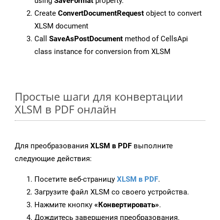
using
SaveFormat
property.
Create
ConvertDocumentRequest
object to convert
XLSM document
Call
SaveAsPostDocument
method of CellsApi
class instance for conversion from XLSM
Простые шаги для конвертации
XLSM в PDF онлайн
Для преобразования
XLSM в PDF
выполните
следующие действия:
Посетите веб-страницу
XLSM в PDF
.
Загрузите файл XLSM со своего устройства.
Нажмите кнопку
«Конвертировать»
.
Дождитесь завершения преобразования.