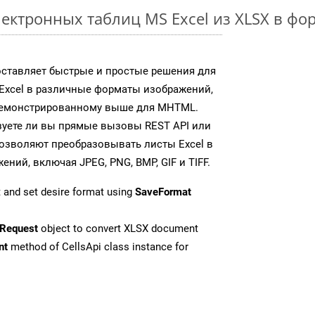
ектронных таблиц MS Excel из XLSX в ф
доставляет быстрые и простые решения для
Excel в различные форматы изображений,
демонстрированному выше для MHTML.
зуете ли вы прямые вызовы REST API или
 позволяют преобразовывать листы Excel в
ий, включая JPEG, PNG, BMP, GIF и TIFF.
 and set desire format using
SaveFormat
Request
object to convert XLSX document
nt
method of CellsApi class instance for