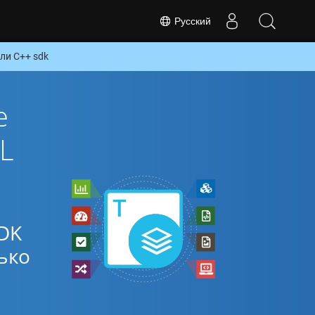
Русский
ли C++ sdk
е
L
DK
ько