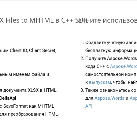
 Files to MHTML в C++ SDK
Начните использов
Создайте учетную запи
им Client ID, Client Secret,
бесплатную информацию
Получите Aspose.Words 
кода C++ с
Aspose.Word
ьным именем файла и
самостоятельной комп
к
выпускам
, чтобы най
я документа XLSX в HTML.
Также ознакомьтесь со
ellsApi
для
Aspose.Words
и
Asp
 с SaveFormat как MHTML
API
.
для преобразования HTML-