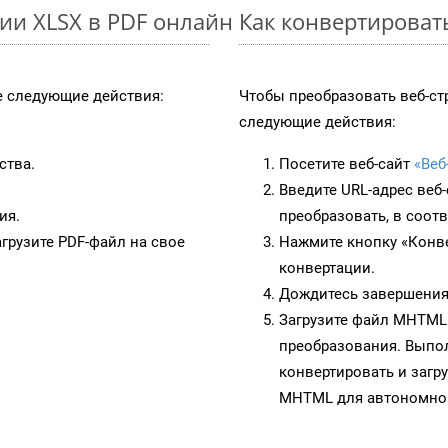
ии XLSX в PDF онлайн
Как конвертироват
 следующие действия:
Чтобы преобразовать веб-с
следующие действия:
ства.
Посетите веб-сайт
«Веб
Введите URL-адрес веб
ия.
преобразовать, в соот
грузите PDF-файл на свое
Нажмите кнопку «Конве
конвертации.
Дождитесь завершения
Загрузите файл MHTML 
преобразования. Выпол
конвертировать и загр
MHTML для автономног