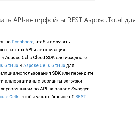
ать API-интерфейсы REST Aspose.Total дл
сь на
Dashboard
, чтобы получить
 о квотах API и авторизации.
и Aspose.Cells Cloud SDK для исходного
s GitHub
и
Aspose.Cells GitHub
для
иляции/использования SDK или перейдите
ти альтернативные варианты загрузки.
 справочником по API на основе Swagger
ose.Cells
, чтобы узнать больше об
REST