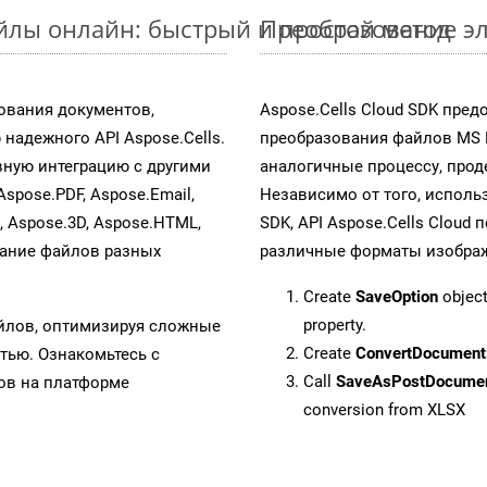
айлы онлайн: быстрый и простой метод
Преобразование эл
ования документов,
Aspose.Cells Cloud SDK пре
надежного API Aspose.Cells.
преобразования файлов MS 
ную интеграцию с другими
аналогичные процессу, про
Aspose.PDF, Aspose.Email,
Независимо от того, исполь
s, Aspose.3D, Aspose.HTML,
SDK, API Aspose.Cells Cloud
вание файлов разных
различные форматы изображен
Create
SaveOption
object
property.
айлов, оптимизируя сложные
Create
ConvertDocument
тью. Ознакомьтесь с
Call
SaveAsPostDocume
в на платформе
conversion from XLSX