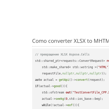
Como converter XLSX to MHTML
// превращение XLSX Aspose.Cells
std::shared_ptr<requests::ConvertRequest> 
r
    std::make_shared< std::wstring >(
"HTML"
    requestFile,
nullptr
,
nullptr
,
nullptr
))
auto
 actual = 
getApi
()->
convert
if
(actual->
good
()){

std::ofstream 
out
(
"TestConvertFile_CPP.
    actual->
seekg
(
0
,std::ios_base::beg);

while
(!actual->
eof
()){
