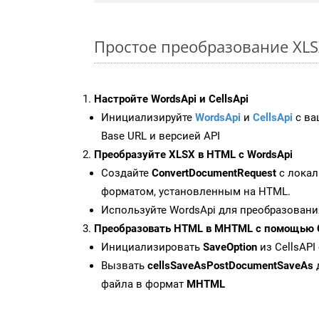
Простое преобразование XLSX
Настройте WordsApi и CellsApi
Инициализируйте
WordsApi
и
CellsApi
с ваш
Base URL и версией API
Преобразуйте XLSX в HTML с WordsApi
Создайте
ConvertDocumentRequest
с локал
форматом, установленным на HTML.
Используйте WordsApi для преобразовани
Преобразовать HTML в MHTML с помощью C
Инициализировать
SaveOption
из CellsAPI
Вызвать
cellsSaveAsPostDocumentSaveAs
файла в формат
MHTML