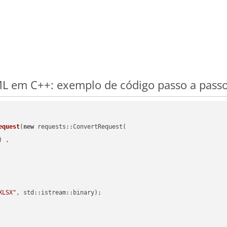
 em C++: exemplo de código passo a pass
equest
(
new
 requests::ConvertRequest(

) ,        

XLSX"
, std::istream::binary)
;
