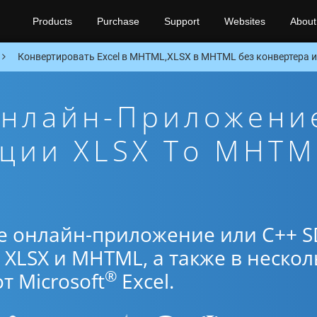
Products
Purchase
Support
Websites
About
Конвертировать Excel в MHTML,XLSX в MHTML без конвертера и
Онлайн-Приложени
ации XLSX To MHTM
е онлайн-приложение или C++ S
XLSX и MHTML, а также в нескол
®
 Microsoft
Excel.