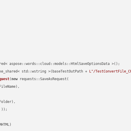
red< aspose::words::cloud::models::HtmlSaveOptionsData >();

ke_shared< std::wstring >(baseTestOutPath + 
L"/TestConvertFile_C
quest
(
new
 requests::SaveAsRequest(

ileName),

older),

 ))
MHTML)