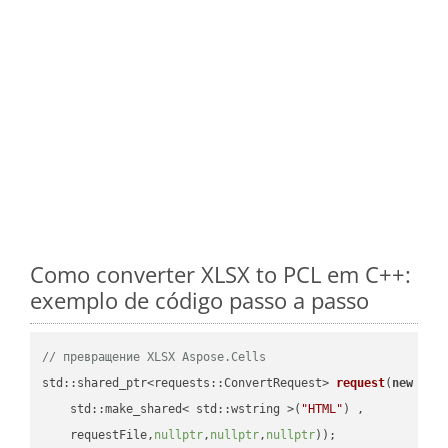
Como converter XLSX to PCL em C++:
exemplo de código passo a passo
// превращение XLSX Aspose.Cells
std::shared_ptr<requests::ConvertRequest> 
request
(
new
 requ
    std::make_shared< std::wstring >(
"HTML"
) ,        

    requestFile,
nullptr
,
nullptr
,
nullptr
))