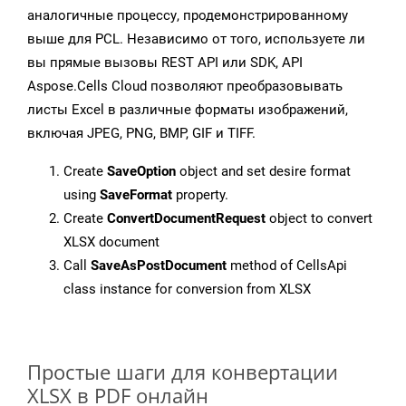
аналогичные процессу, продемонстрированному
выше для PCL. Независимо от того, используете ли
вы прямые вызовы REST API или SDK, API
Aspose.Cells Cloud позволяют преобразовывать
листы Excel в различные форматы изображений,
включая JPEG, PNG, BMP, GIF и TIFF.
Create
SaveOption
object and set desire format
using
SaveFormat
property.
Create
ConvertDocumentRequest
object to convert
XLSX document
Call
SaveAsPostDocument
method of CellsApi
class instance for conversion from XLSX
Простые шаги для конвертации
XLSX в PDF онлайн