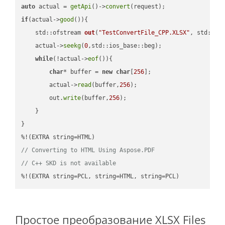
auto
 actual = 
getApi
()->
convert
if
(actual->
good
()){

std::ofstream 
out
(
"TestConvertFile_CPP.XLSX"
, std::is
    actual->
seekg
(
0
,std::ios_base::beg);

while
(!actual->
eof
()){

char
* buffer = 
new
char
[
256
];

        actual->
read
(buffer,
256
);

        out.
write
(buffer,
256
);

    }

}

// Converting to HTML Using Aspose.PDF
// C++ SKD is not available
%!(EXTRA string=PCL, string=HTML, string=PCL)
Простое преобразование XLSX Files