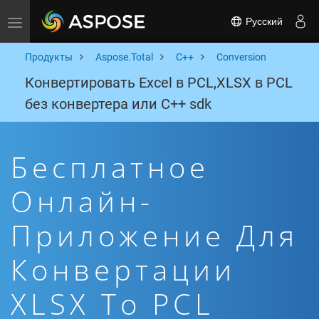
Русский
Toggle navigation
Продукты
Aspose.Total
C++
Conversion
Конвертировать Excel в PCL,XLSX в PCL
без конвертера или C++ sdk
Бесплатное
Онлайн-
Приложение Для
Конвертации
XLSX To PCL