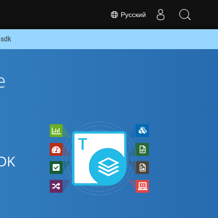
Русский
 sdk
е
DK