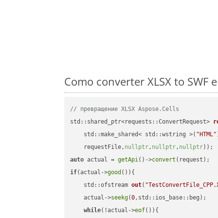
Como converter XLSX to SWF e
// превращение XLSX Aspose.Cells
std::shared_ptr<requests::ConvertRequest> 
r
    std::make_shared< std::wstring >(
"HTML"
    requestFile,
nullptr
,
nullptr
,
nullptr
))
auto
 actual = 
getApi
()->
convert
if
(actual->
good
()){

std::ofstream 
out
(
"TestConvertFile_CPP.
    actual->
seekg
(
0
,std::ios_base::beg);

while
(!actual->
eof
()){
