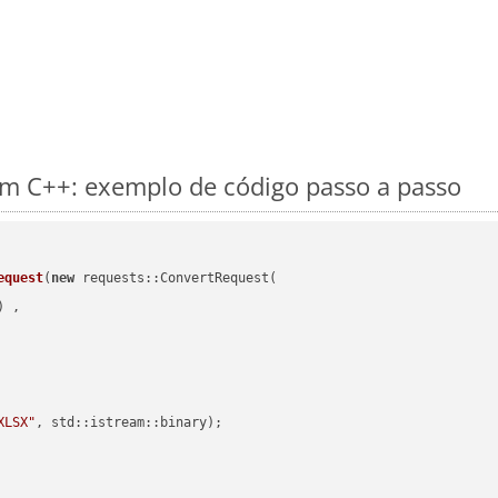
m C++: exemplo de código passo a passo
equest
(
new
 requests::ConvertRequest(

) ,        

XLSX"
, std::istream::binary)
;
