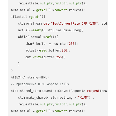
    requestFile,
nullptr
,
nullptr
,
nullptr
))
auto
 actual = 
getApi
()->
convert
if
(actual->
good
()){

std::ofstream 
out
(
"TestConvertFile_CPP.XLTM"
, std::is
    actual->
seekg
(
0
,std::ios_base::beg);

while
(!actual->
eof
()){

char
* buffer = 
new
char
[
256
];

        actual->
read
(buffer,
256
);

        out.
write
(buffer,
256
);

    }

}

// превращение HTML Aspose.Cells
std::shared_ptr<requests::ConvertRequest> 
request
(
new
 requ
    std::make_shared< std::wstring >(
"XLAM"
) ,        

    requestFile,
nullptr
,
nullptr
,
nullptr
))
auto
 actual = 
getApi
()->
convert