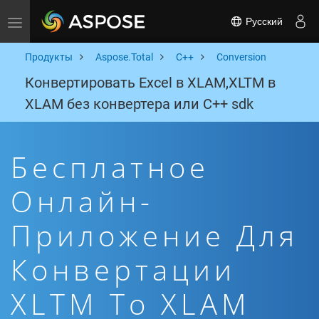
Русский
Toggle navigation
Продукты
Aspose.Total
C++
Conversion
Конвертировать Excel в XLAM,XLTM в
XLAM без конвертера или C++ sdk
Бесплатное
Онлайн-
Приложение Для
Конвертации
XLTM To XLAM