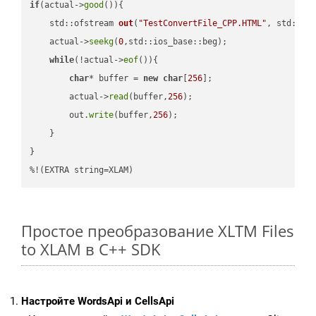
if
(actual->
good
()){

std::ofstream 
out
(
"TestConvertFile_CPP.HTML"
, std::is
    actual->
seekg
(
0
,std::ios_base::beg);

while
(!actual->
eof
()){

char
* buffer = 
new
char
[
256
];

        actual->
read
(buffer,
256
);

        out.
write
(buffer,
256
);

    }

}

%!(EXTRA string=XLAM)
Простое преобразование XLTM Files
to XLAM в C++ SDK
Настройте WordsApi и CellsApi