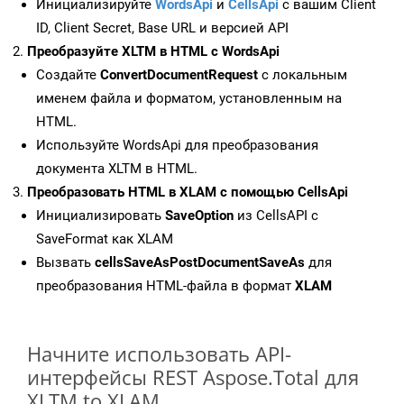
Инициализируйте
WordsApi
и
CellsApi
с вашим Client
ID, Client Secret, Base URL и версией API
Преобразуйте XLTM в HTML с WordsApi
Создайте
ConvertDocumentRequest
с локальным
именем файла и форматом, установленным на
HTML.
Используйте WordsApi для преобразования
документа XLTM в HTML.
Преобразовать HTML в XLAM с помощью CellsApi
Инициализировать
SaveOption
из CellsAPI с
SaveFormat как XLAM
Вызвать
cellsSaveAsPostDocumentSaveAs
для
преобразования HTML-файла в формат
XLAM
Начните использовать API-
интерфейсы REST Aspose.Total для
XLTM to XLAM