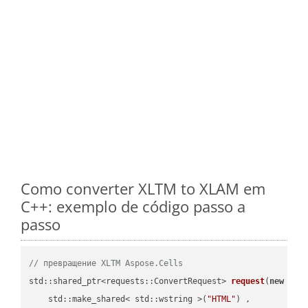
Como converter XLTM to XLAM em
C++: exemplo de código passo a
passo
// превращение XLTM Aspose.Cells
std::shared_ptr<requests::ConvertRequest> 
request
(
new
 requ
    std::make_shared< std::wstring >(
"HTML"
) ,        
