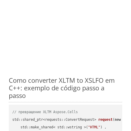
Como converter XLTM to XSLFO em
C++: exemplo de código passo a
passo
// превращение XLTM Aspose.Cells
std::shared_ptr<requests::ConvertRequest> 
request
(
new
 requ
    std::make_shared< std::wstring >(
"HTML"
) ,        
