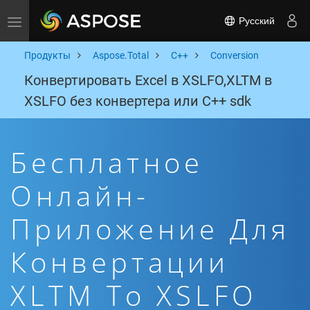
Русский
Toggle navigation
Продукты
Aspose.Total
C++
Conversion
Конвертировать Excel в XSLFO,XLTM в
XSLFO без конвертера или C++ sdk
Бесплатное
Онлайн-
Приложение Для
Конвертации
XLTM To XSLFO