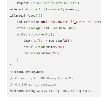
    requestFile,
nullptr
,
nullptr
,
nullptr
))
auto
 actual = 
getApi
()->
convert
if
(actual->
good
()){

std::ofstream 
out
(
"TestConvertFile_CPP.XLTM"
, std::is
    actual->
seekg
(
0
,std::ios_base::beg);

while
(!actual->
eof
()){

char
* buffer = 
new
char
[
256
];

        actual->
read
(buffer,
256
);

        out.
write
(buffer,
256
);

    }

}

// Converting to HTML Using Aspose.PDF
// C++ SKD is not available
%!(EXTRA string=XSLFO, string=HTML, string=XSLFO)