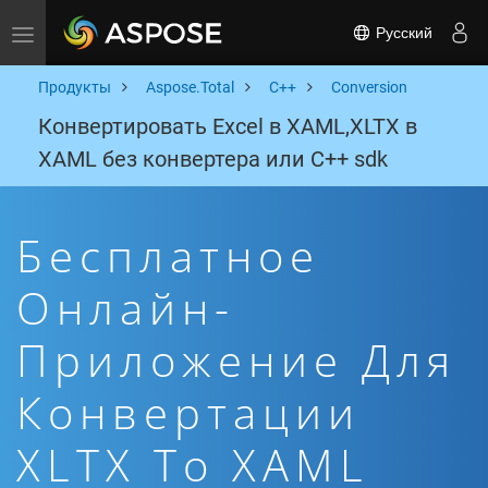
Русский
Toggle navigation
Продукты
Aspose.Total
C++
Conversion
Конвертировать Excel в XAML,XLTX в
XAML без конвертера или C++ sdk
Бесплатное
Онлайн-
Приложение Для
Конвертации
XLTX To XAML