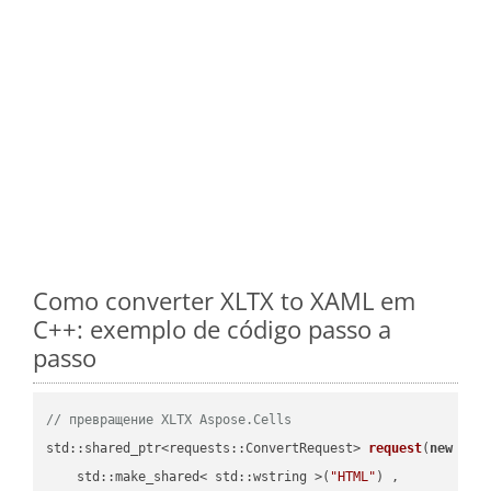
Como converter XLTX to XAML em
C++: exemplo de código passo a
passo
// превращение XLTX Aspose.Cells
std::shared_ptr<requests::ConvertRequest> 
request
(
new
 requ
    std::make_shared< std::wstring >(
"HTML"
) ,        
