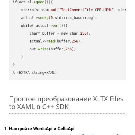
if
(actual->
good
()){

std::ofstream 
out
(
"TestConvertFile_CPP.HTML"
, std::is
    actual->
seekg
(
0
,std::ios_base::beg);

while
(!actual->
eof
()){

char
* buffer = 
new
char
[
256
];

        actual->
read
(buffer,
256
);

        out.
write
(buffer,
256
);

    }

}

%!(EXTRA string=XAML)
Простое преобразование XLTX Files
to XAML в C++ SDK
Настройте WordsApi и CellsApi