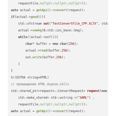
    requestFile,
nullptr
,
nullptr
,
nullptr
))
auto
 actual = 
getApi
()->
convert
if
(actual->
good
()){

std::ofstream 
out
(
"TestConvertFile_CPP.XLTX"
, std::is
    actual->
seekg
(
0
,std::ios_base::beg);

while
(!actual->
eof
()){

char
* buffer = 
new
char
[
256
];

        actual->
read
(buffer,
256
);

        out.
write
(buffer,
256
);

    }

}

// превращение HTML Aspose.Cells
std::shared_ptr<requests::ConvertRequest> 
request
(
new
 requ
    std::make_shared< std::wstring >(
"XAML"
) ,        

    requestFile,
nullptr
,
nullptr
,
nullptr
))
auto
 actual = 
getApi
()->
convert