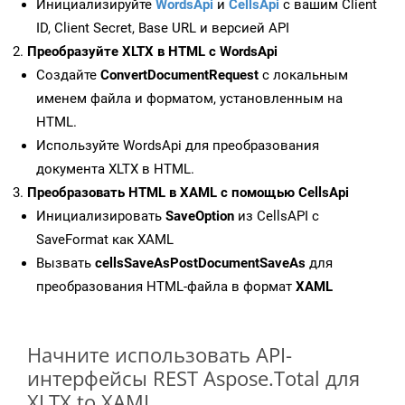
Инициализируйте
WordsApi
и
CellsApi
с вашим Client
ID, Client Secret, Base URL и версией API
Преобразуйте XLTX в HTML с WordsApi
Создайте
ConvertDocumentRequest
с локальным
именем файла и форматом, установленным на
HTML.
Используйте WordsApi для преобразования
документа XLTX в HTML.
Преобразовать HTML в XAML с помощью CellsApi
Инициализировать
SaveOption
из CellsAPI с
SaveFormat как XAML
Вызвать
cellsSaveAsPostDocumentSaveAs
для
преобразования HTML-файла в формат
XAML
Начните использовать API-
интерфейсы REST Aspose.Total для
XLTX to XAML