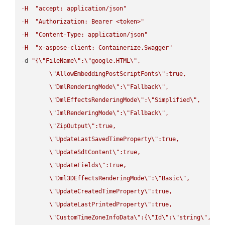
-
H
"accept: application/json"
-
H
"Authorization: Bearer <token>"
-
H
"Content-Type: application/json"
-
H
"x-aspose-client: Containerize.Swagger"
-
d 
"{
\"
FileName
\"
:
\"
google.HTML
\"
,

\"
AllowEmbeddingPostScriptFonts
\"
:true,

\"
DmlRenderingMode
\"
:
\"
Fallback
\"
,

\"
DmlEffectsRenderingMode
\"
:
\"
Simplified
\"
,

\"
ImlRenderingMode
\"
:
\"
Fallback
\"
,

\"
ZipOutput
\"
:true,

\"
UpdateLastSavedTimeProperty
\"
:true,

\"
UpdateSdtContent
\"
:true,

\"
UpdateFields
\"
:true,

\"
Dml3DEffectsRenderingMode
\"
:
\"
Basic
\"
,

\"
UpdateCreatedTimeProperty
\"
:true,

\"
UpdateLastPrintedProperty
\"
:true,

\"
CustomTimeZoneInfoData
\"
:{
\"
Id
\"
:
\"
string
\"
,
