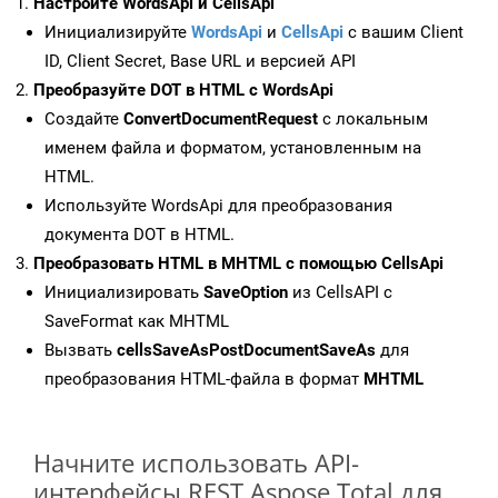
Настройте WordsApi и CellsApi
Инициализируйте
WordsApi
и
CellsApi
с вашим Client
ID, Client Secret, Base URL и версией API
Преобразуйте DOT в HTML с WordsApi
Создайте
ConvertDocumentRequest
с локальным
именем файла и форматом, установленным на
HTML.
Используйте WordsApi для преобразования
документа DOT в HTML.
Преобразовать HTML в MHTML с помощью CellsApi
Инициализировать
SaveOption
из CellsAPI с
SaveFormat как MHTML
Вызвать
cellsSaveAsPostDocumentSaveAs
для
преобразования HTML-файла в формат
MHTML
Начните использовать API-
интерфейсы REST Aspose.Total для