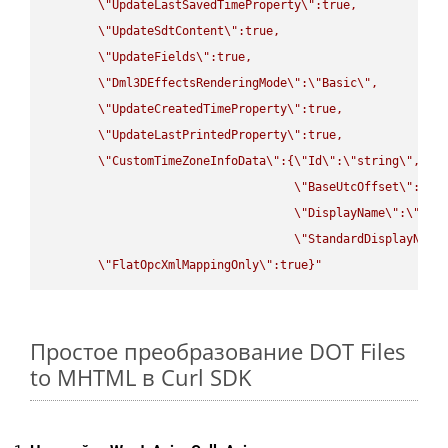
\"
UpdateLastSavedTimeProperty
\"
:true,

\"
UpdateSdtContent
\"
:true,

\"
UpdateFields
\"
:true,

\"
Dml3DEffectsRenderingMode
\"
:
\"
Basic
\"
,

\"
UpdateCreatedTimeProperty
\"
:true,

\"
UpdateLastPrintedProperty
\"
:true,

\"
CustomTimeZoneInfoData
\"
:{
\"
Id
\"
:
\"
string
\"
,

\"
BaseUtcOffset
\"
:
\"
s
\"
DisplayName
\"
:
\"
str
\"
StandardDisplayName
\"
FlatOpcXmlMappingOnly
\"
:true}"
Простое преобразование DOT Files
to MHTML в Curl SDK