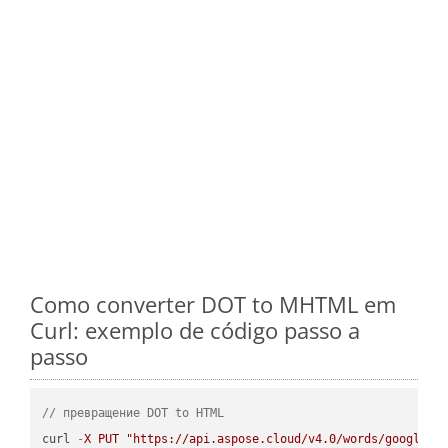
Como converter DOT to MHTML em
Curl: exemplo de código passo a
passo
// превращение DOT to HTML
curl 
-
X
PUT
"https://api.aspose.cloud/v4.0/words/google.D