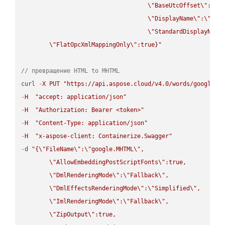
\"
BaseUtcOffset
\"
:
\"
s
\"
DisplayName
\"
:
\"
str
\"
StandardDisplayName
\"
FlatOpcXmlMappingOnly
\"
:true}"
// превращение HTML to MHTML
curl 
-
X
PUT
"https://api.aspose.cloud/v4.0/words/google.H
-
H
"accept: application/json"
-
H
"Authorization: Bearer <token>"
-
H
"Content-Type: application/json"
-
H
"x-aspose-client: Containerize.Swagger"
-
d 
"{
\"
FileName
\"
:
\"
google.MHTML
\"
,

\"
AllowEmbeddingPostScriptFonts
\"
:true,

\"
DmlRenderingMode
\"
:
\"
Fallback
\"
,

\"
DmlEffectsRenderingMode
\"
:
\"
Simplified
\"
,

\"
ImlRenderingMode
\"
:
\"
Fallback
\"
,

\"
ZipOutput
\"
:true,
