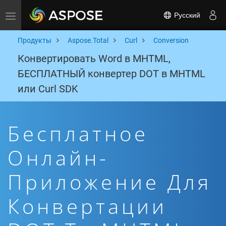
Русский
Toggle navigation
Продукты
Aspose.Total
Curl
Conversion
Конвертировать Word в MHTML,
БЕСПЛАТНЫЙ конвертер DOT в MHTML
или Curl SDK
Бесплатное
Онлайн-
Приложение Для
Конвертации