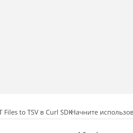
iles to TSV в Curl SDK
Начните использова