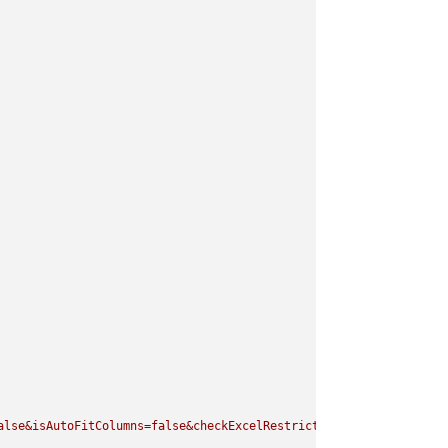
alse&isAutoFitColumns=false&checkExcelRestriction=true"