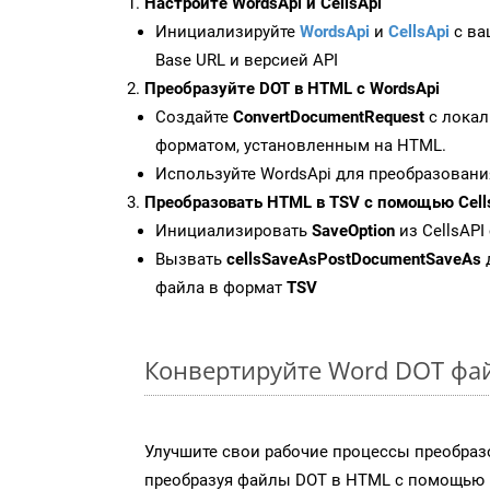
Настройте WordsApi и CellsApi
Инициализируйте
WordsApi
и
CellsApi
с ваш
Base URL и версией API
Преобразуйте DOT в HTML с WordsApi
Создайте
ConvertDocumentRequest
с локал
форматом, установленным на HTML.
Используйте WordsApi для преобразовани
Преобразовать HTML в TSV с помощью Cell
Инициализировать
SaveOption
из CellsAPI
Вызвать
cellsSaveAsPostDocumentSaveAs
файла в формат
TSV
Конвертируйте Word DOT фай
Улучшите свои рабочие процессы преобраз
преобразуя файлы DOT в HTML с помощью 