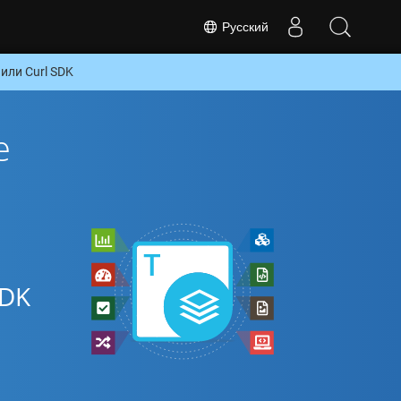
Русский
или Curl SDK
е
SDK