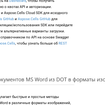
сь на
Dashboard
, чтобы получить
 о квотах API и авторизации.
и Aspose.Cells Cloud SDK для исходного
s GitHub
и
Aspose.Cells GitHub
для
иляции/использования SDK или перейдите
ти альтернативные варианты загрузки.
 справочником по API на основе Swagger
ose.Cells
, чтобы узнать больше об
REST
окументов MS Word из DOT в форматы из
длагает быстрые и простые методы
Word в различные форматы изображений,