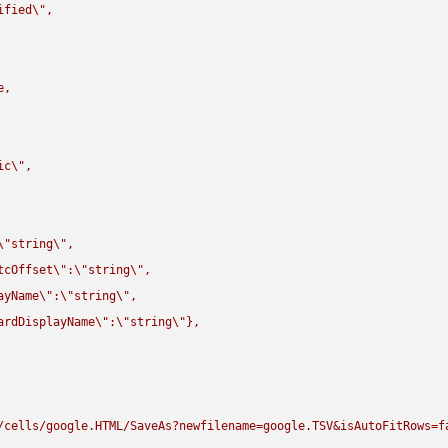
ified
\"
,

,

ic
\"
,

\"
string
\"
,

tcOffset
\"
:
\"
string
\"
,

ayName
\"
:
\"
string
\"
,

ardDisplayName
\"
:
\"
string
\"
},

/cells/google.HTML/SaveAs?newfilename=google.TSV&isAutoFitRows=f