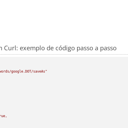
 Curl: exemplo de código passo a passo
words/google.DOT/saveAs"
rue,
