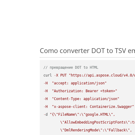
Como converter DOT to TSV em
// превращение DOT to HTML
curl 
-
X
PUT
"https://api.aspose.cloud/v4.0/
-
H
"accept: application/json"
-
H
"Authorization: Bearer <token>"
-
H
"Content-Type: application/json"
-
H
"x-aspose-client: Containerize.Swagger"
-
d 
"{
\"
FileName
\"
:
\"
google.HTML
\"
,

\"
AllowEmbeddingPostScriptFonts
\"
:t
\"
DmlRenderingMode
\"
:
\"
Fallback
\"
,
