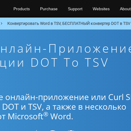
Products
Purchase
Support
Websites
About
Конвертировать Word в TSV, БЕСПЛАТНЫЙ конвертер DOT в TSV 
Онлайн-Приложени
ции DOT To TSV
е онлайн-приложение или Curl 
DOT и TSV, а также в несколько
®
 Microsoft
Word.