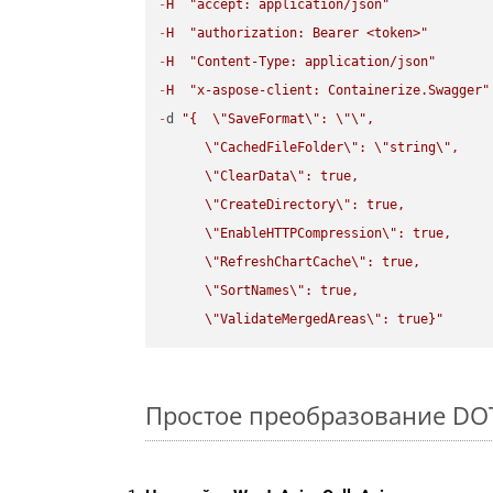
-
H
"accept: application/json"
-
H
"authorization: Bearer <token>"
-
H
"Content-Type: application/json"
-
H
"x-aspose-client: Containerize.Swagger"
-
d 
"{  
\"
SaveFormat
\"
: 
\"
\"
,

\"
CachedFileFolder
\"
: 
\"
string
\"
,

\"
ClearData
\"
: true,  

\"
CreateDirectory
\"
: true,  

\"
EnableHTTPCompression
\"
: true,  

\"
RefreshChartCache
\"
: true,  

\"
SortNames
\"
: true,  

\"
ValidateMergedAreas
\"
: true}"
Простое преобразование DOT F