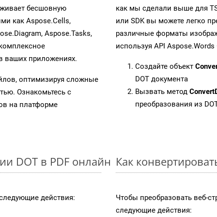
рживает бесшовную
как мы сделали выше для T
ми как Aspose.Cells,
или SDK вы можете легко п
pose.Diagram, Aspose.Tasks,
различные форматы изображен
 комплексное
используя API Aspose.Words 
в ваших приложениях.
Создайте объект
Conve
DOT документа
айлов, оптимизируя сложные
Вызвать метод
Convert
тью. Ознакомьтесь с
преобразования из DO
в на платформе
ии DOT в PDF онлайн
Как конвертироват
следующие действия:
Чтобы преобразовать веб-ст
следующие действия: