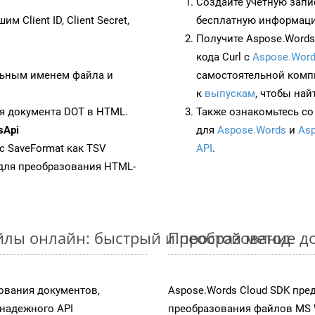
Создайте учетную запи
им Client ID, Client Secret,
бесплатную информацию
Получите Aspose.Words 
кода Curl с
Aspose.Word
ьным именем файла и
самостоятельной комп
к
выпускам
, чтобы най
я документа DOT в HTML.
Также ознакомьтесь со
sApi
для
Aspose.Words
и
Asp
 с SaveFormat как TSV
API
.
для преобразования HTML-
лы онлайн: быстрый и простой метод
Преобразование д
ования документов,
Aspose.Words Cloud SDK пре
надежного API
преобразования файлов MS 