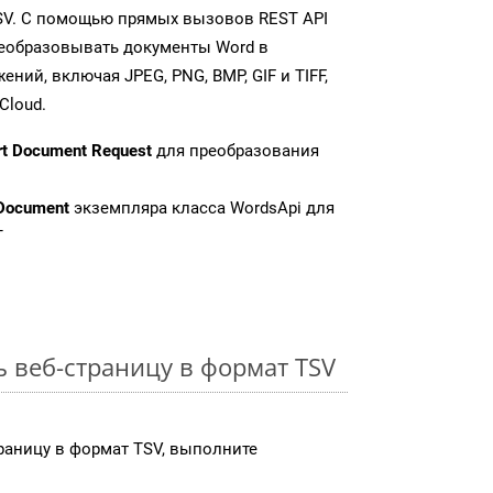
SV. С помощью прямых вызовов REST API
реобразовывать документы Word в
ий, включая JPEG, PNG, BMP, GIF и TIFF,
Cloud.
rt Document Request
для преобразования
Document
экземпляра класса WordsApi для
T
ь веб-страницу в формат TSV
раницу в формат TSV, выполните