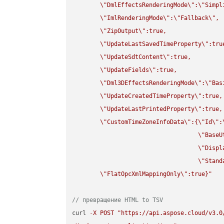
\"
DmlEffectsRenderingMode
\"
:
\"
Simpl
\"
ImlRenderingMode
\"
:
\"
Fallback
\"
,

\"
ZipOutput
\"
:true,

\"
UpdateLastSavedTimeProperty
\"
:true
\"
UpdateSdtContent
\"
:true,

\"
UpdateFields
\"
:true,

\"
Dml3DEffectsRenderingMode
\"
:
\"
Bas
\"
UpdateCreatedTimeProperty
\"
:true,

\"
UpdateLastPrintedProperty
\"
:true,

\"
CustomTimeZoneInfoData
\"
:{
\"
Id
\"
:
\"
BaseU
\"
Displ
\"
Stand
\"
FlatOpcXmlMappingOnly
\"
:true}"
// превращение HTML to TSV
curl 
-
X
POST
"https://api.aspose.cloud/v3.0