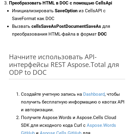
Преобразовать HTML в DOC с помощью CellsApi
Инициализировать
SaveOption
из CellsAPI с
SaveFormat как DOC
Вызвать
cellsSaveAsPostDocumentSaveAs
для
преобразования HTML-файла в формат
DOC
Начните использовать API-
интерфейсы REST Aspose.Total для
ODP to DOC
Создайте учетную запись на
Dashboard
, чтобы
получить бесплатную информацию о квотах API
и авторизации.
Получите Aspose.Words и Aspose.Cells Cloud
SDK для исходного кода Curl с
Aspose.Words
GitHub
и
Aspose.Cells GitHub
для