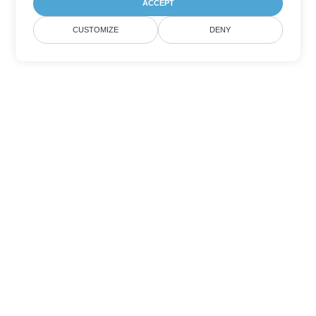
ACCEPT
CUSTOMIZE
DENY
Другие варианты
конвертации PowerPoint
Конвертировать ODP в DOC
DOC:
Microsoft Word Binary Format
Конвертировать ODP в DOT
DOT:
Microsoft Word Template Files
Конвертировать ODP в DOCX
DOCX:
Office 2007+ Word Document