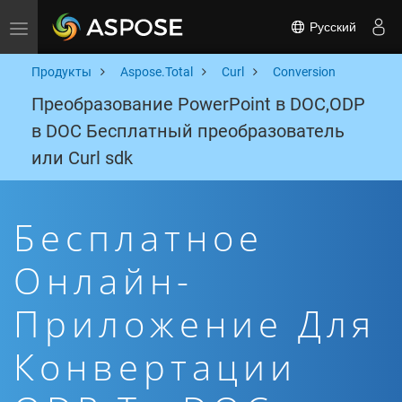
Русский
Toggle navigation
Продукты
Aspose.Total
Curl
Conversion
Преобразование PowerPoint в DOC,ODP
в DOC Бесплатный преобразователь
или Curl sdk
Бесплатное
Онлайн-
Приложение Для
Конвертации