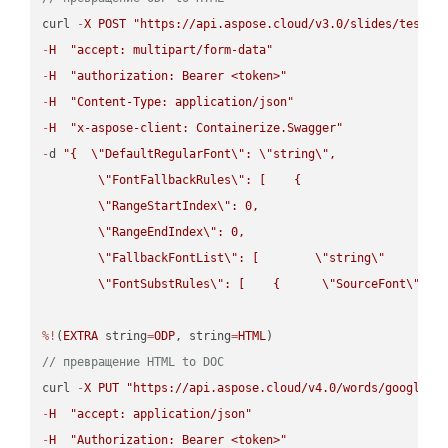
curl 
-
X
POST
"https://api.aspose.cloud/v3.0/slides/test-u
-
H
"accept: multipart/form-data"
-
H
"authorization: Bearer <token>"
-
H
"Content-Type: application/json"
-
H
"x-aspose-client: Containerize.Swagger"
-
d 
"{  
\"
DefaultRegularFont
\"
: 
\"
string
\"
,

\"
FontFallbackRules
\"
: [    {

\"
RangeStartIndex
\"
: 0,

\"
RangeEndIndex
\"
: 0,

\"
FallbackFontList
\"
: [        
\"
string
\"
      ]  
\"
FontSubstRules
\"
: [    {      
\"
SourceFont
\"
: 
\
%!
(
EXTRA
 string
=
ODP
, string
=
HTML
// превращение HTML to DOC
curl 
-
X
PUT
"https://api.aspose.cloud/v4.0/words/google.H
-
H
"accept: application/json"
-
H
"Authorization: Bearer <token>"