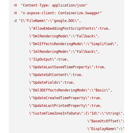
-
H
"Content-Type: application/json"
-
H
"x-aspose-client: Containerize.Swagger"
-
d 
"{
\"
FileName
\"
:
\"
google.DOC
\"
,

\"
AllowEmbeddingPostScriptFonts
\"
:true,

\"
DmlRenderingMode
\"
:
\"
Fallback
\"
,

\"
DmlEffectsRenderingMode
\"
:
\"
Simplified
\"
,

\"
ImlRenderingMode
\"
:
\"
Fallback
\"
,

\"
ZipOutput
\"
:true,

\"
UpdateLastSavedTimeProperty
\"
:true,

\"
UpdateSdtContent
\"
:true,

\"
UpdateFields
\"
:true,

\"
Dml3DEffectsRenderingMode
\"
:
\"
Basic
\"
,

\"
UpdateCreatedTimeProperty
\"
:true,

\"
UpdateLastPrintedProperty
\"
:true,

\"
CustomTimeZoneInfoData
\"
:{
\"
Id
\"
:
\"
string
\"
,

\"
BaseUtcOffset
\"
:
\"
s
\"
DisplayName
\"
:
\"
str