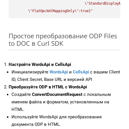
\"
StandardDisplayName
\"
FlatOpcXmlMappingOnly
\"
:true}"
Простое преобразование ODP Files
to DOC в Curl SDK
Настройте WordsApi и CellsApi
Инициализируйте
WordsApi
и
CellsApi
с вашим Client
ID, Client Secret, Base URL и версией API
Преобразуйте ODP в HTML с WordsApi
Создайте
ConvertDocumentRequest
с локальным
именем файла и форматом, установленным на
HTML.
Используйте WordsApi для преобразования
документа ODP в HTML.