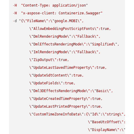
-
H
"Content-Type: application/json"
-
H
"x-aspose-client: Containerize.Swagger"
-
d 
"{
\"
FileName
\"
:
\"
google.MOBI
\"
,

\"
AllowEmbeddingPostScriptFonts
\"
:true,

\"
DmlRenderingMode
\"
:
\"
Fallback
\"
,

\"
DmlEffectsRenderingMode
\"
:
\"
Simplified
\"
,

\"
ImlRenderingMode
\"
:
\"
Fallback
\"
,

\"
ZipOutput
\"
:true,

\"
UpdateLastSavedTimeProperty
\"
:true,

\"
UpdateSdtContent
\"
:true,

\"
UpdateFields
\"
:true,

\"
Dml3DEffectsRenderingMode
\"
:
\"
Basic
\"
,

\"
UpdateCreatedTimeProperty
\"
:true,

\"
UpdateLastPrintedProperty
\"
:true,

\"
CustomTimeZoneInfoData
\"
:{
\"
Id
\"
:
\"
string
\"
,

\"
BaseUtcOffset
\"
:
\"
s
\"
DisplayName
\"
:
\"
str