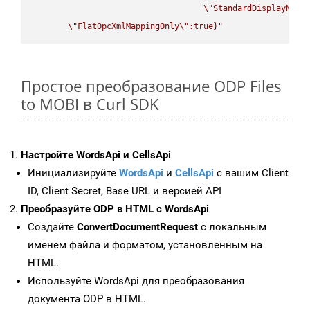
\"
StandardDisplayName
\"
FlatOpcXmlMappingOnly
\"
:true}"
Простое преобразование ODP Files
to MOBI в Curl SDK
Настройте WordsApi и CellsApi
Инициализируйте
WordsApi
и
CellsApi
с вашим Client
ID, Client Secret, Base URL и версией API
Преобразуйте ODP в HTML с WordsApi
Создайте
ConvertDocumentRequest
с локальным
именем файла и форматом, установленным на
HTML.
Используйте WordsApi для преобразования
документа ODP в HTML.