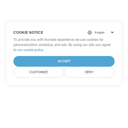
COOKIE NOTICE
To provide you with the best experience, we use cookies for
personalization, analytics, and ads. By using our site, you agree
to
our cookie policy
.
ACCEPT
CUSTOMIZE
DENY
Другие варианты
конвертации PowerPoint
Конвертировать ODP в DOC