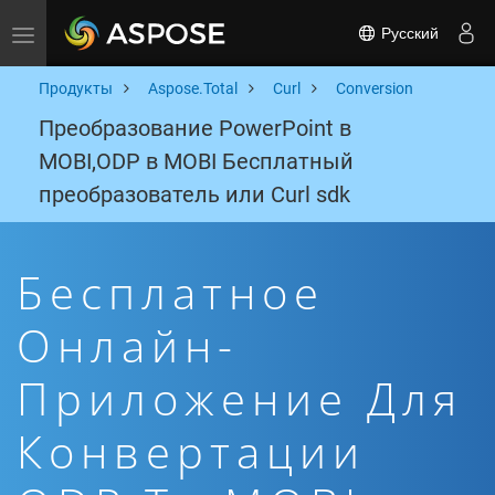
Русский
Toggle navigation
Продукты
Aspose.Total
Curl
Conversion
Преобразование PowerPoint в
MOBI,ODP в MOBI Бесплатный
преобразователь или Curl sdk
Бесплатное
Онлайн-
Приложение Для
Конвертации