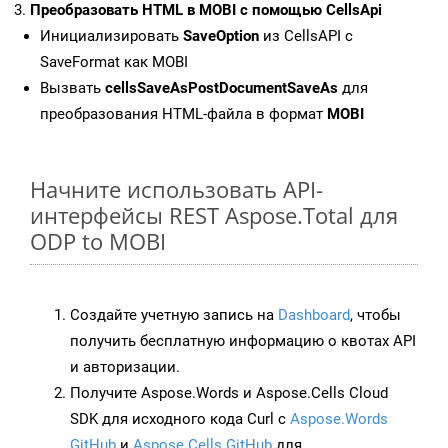
Преобразовать HTML в MOBI с помощью CellsApi
Инициализировать
SaveOption
из CellsAPI с
SaveFormat как MOBI
Вызвать
cellsSaveAsPostDocumentSaveAs
для
преобразования HTML-файла в формат
MOBI
Начните использовать API-
интерфейсы REST Aspose.Total для
ODP to MOBI
Создайте учетную запись на
Dashboard
, чтобы
получить бесплатную информацию о квотах API
и авторизации.
Получите Aspose.Words и Aspose.Cells Cloud
SDK для исходного кода Curl с
Aspose.Words
GitHub
и
Aspose.Cells GitHub
для