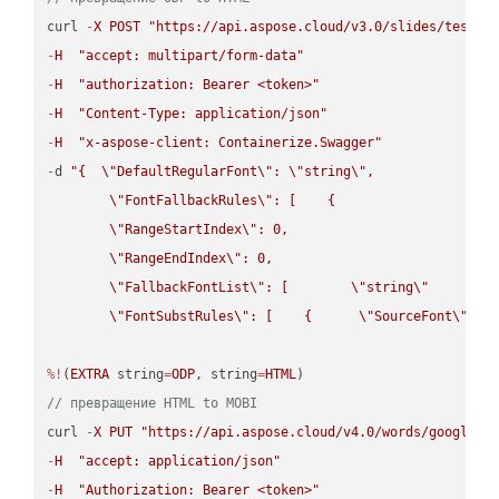
curl 
-
X
POST
"https://api.aspose.cloud/v3.0/slides/test-u
-
H
"accept: multipart/form-data"
-
H
"authorization: Bearer <token>"
-
H
"Content-Type: application/json"
-
H
"x-aspose-client: Containerize.Swagger"
-
d 
"{  
\"
DefaultRegularFont
\"
: 
\"
string
\"
,

\"
FontFallbackRules
\"
: [    {

\"
RangeStartIndex
\"
: 0,

\"
RangeEndIndex
\"
: 0,

\"
FallbackFontList
\"
: [        
\"
string
\"
      ]  
\"
FontSubstRules
\"
: [    {      
\"
SourceFont
\"
: 
\
%!
(
EXTRA
 string
=
ODP
, string
=
HTML
// превращение HTML to MOBI
curl 
-
X
PUT
"https://api.aspose.cloud/v4.0/words/google.H
-
H
"accept: application/json"
-
H
"Authorization: Bearer <token>"