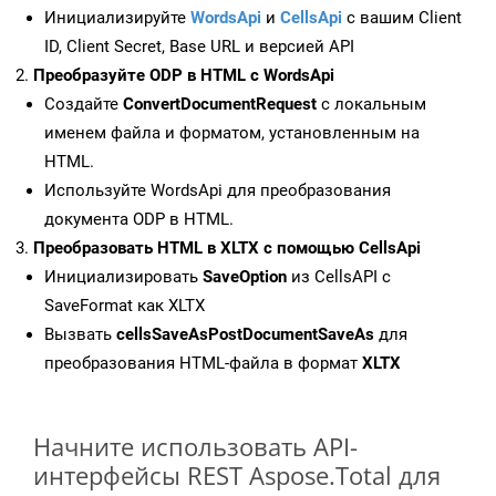
Инициализируйте
WordsApi
и
CellsApi
с вашим Client
ID, Client Secret, Base URL и версией API
Преобразуйте ODP в HTML с WordsApi
Создайте
ConvertDocumentRequest
с локальным
именем файла и форматом, установленным на
HTML.
Используйте WordsApi для преобразования
документа ODP в HTML.
Преобразовать HTML в XLTX с помощью CellsApi
Инициализировать
SaveOption
из CellsAPI с
SaveFormat как XLTX
Вызвать
cellsSaveAsPostDocumentSaveAs
для
преобразования HTML-файла в формат
XLTX
Начните использовать API-
интерфейсы REST Aspose.Total для