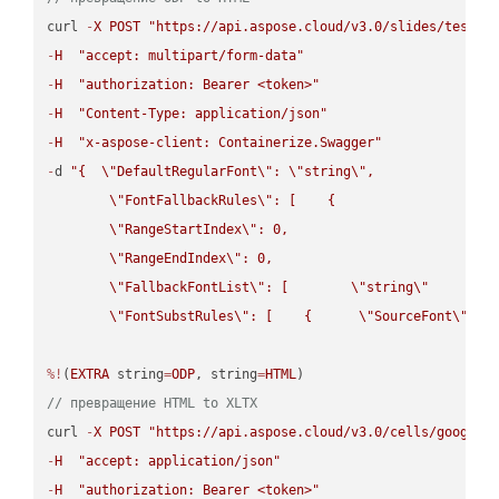
curl 
-
X
POST
"https://api.aspose.cloud/v3.0/slides/test-u
-
H
"accept: multipart/form-data"
-
H
"authorization: Bearer <token>"
-
H
"Content-Type: application/json"
-
H
"x-aspose-client: Containerize.Swagger"
-
d 
"{  
\"
DefaultRegularFont
\"
: 
\"
string
\"
,

\"
FontFallbackRules
\"
: [    {

\"
RangeStartIndex
\"
: 0,

\"
RangeEndIndex
\"
: 0,

\"
FallbackFontList
\"
: [        
\"
string
\"
      ]  
\"
FontSubstRules
\"
: [    {      
\"
SourceFont
\"
: 
\
%!
(
EXTRA
 string
=
ODP
, string
=
HTML
// превращение HTML to XLTX
curl 
-
X
POST
"https://api.aspose.cloud/v3.0/cells/google.
-
H
"accept: application/json"
-
H
"authorization: Bearer <token>"