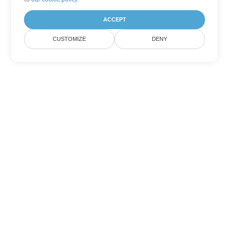
ACCEPT
CUSTOMIZE
DENY
Другие варианты
конвертации PowerPoint
Конвертировать ODP в DOC
DOC:
Microsoft Word Binary Format
Конвертировать ODP в DOT
DOT:
Microsoft Word Template Files
Конвертировать ODP в DOCX
DOCX:
Office 2007+ Word Document