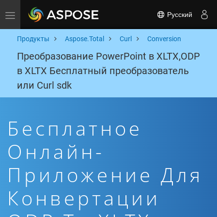
Русский
Toggle navigation
Продукты
Aspose.Total
Curl
Conversion
Преобразование PowerPoint в XLTX,ODP
в XLTX Бесплатный преобразователь
или Curl sdk
Бесплатное
Онлайн-
Приложение Для
Конвертации