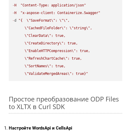
-
H
"Content-Type: application/json"
-
H
"x-aspose-client: Containerize.Swagger"
-
d 
"{  
\"
SaveFormat
\"
: 
\"
\"
,

\"
CachedFileFolder
\"
: 
\"
string
\"
,

\"
ClearData
\"
: true,  

\"
CreateDirectory
\"
: true,  

\"
EnableHTTPCompression
\"
: true,  

\"
RefreshChartCache
\"
: true,  

\"
SortNames
\"
: true,  

\"
ValidateMergedAreas
\"
: true}"
Простое преобразование ODP Files
to XLTX в Curl SDK
Настройте WordsApi и CellsApi