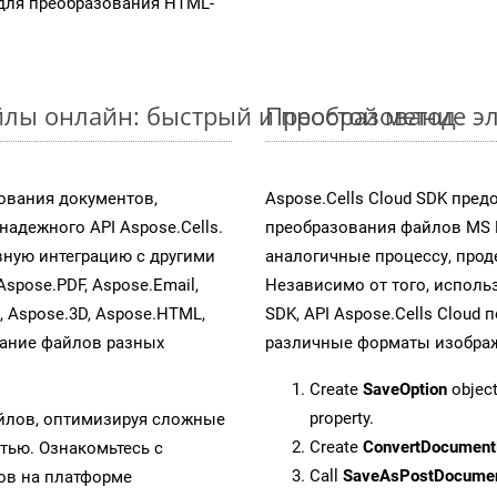
для преобразования HTML-
йлы онлайн: быстрый и простой метод
Преобразование эл
ования документов,
Aspose.Cells Cloud SDK пре
адежного API Aspose.Cells.
преобразования файлов MS 
ную интеграцию с другими
аналогичные процессу, про
Aspose.PDF, Aspose.Email,
Независимо от того, исполь
s, Aspose.3D, Aspose.HTML,
SDK, API Aspose.Cells Cloud
вание файлов разных
различные форматы изображен
Create
SaveOption
object
property.
айлов, оптимизируя сложные
Create
ConvertDocument
тью. Ознакомьтесь с
Call
SaveAsPostDocume
в на платформе