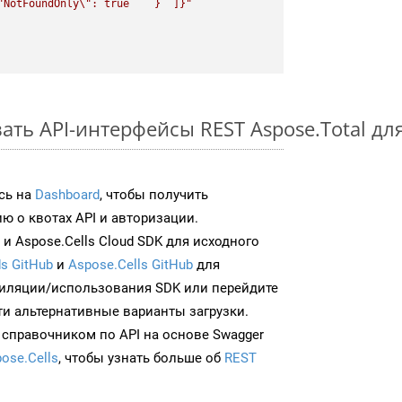
"
NotFoundOnly
\"
: true    }  ]}"
ть API-интерфейсы REST Aspose.Total дл
сь на
Dashboard
, чтобы получить
 о квотах API и авторизации.
и Aspose.Cells Cloud SDK для исходного
s GitHub
и
Aspose.Cells GitHub
для
иляции/использования SDK или перейдите
ти альтернативные варианты загрузки.
 справочником по API на основе Swagger
ose.Cells
, чтобы узнать больше об
REST