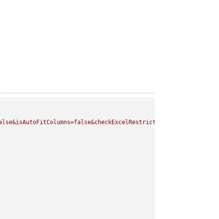
alse&isAutoFitColumns=false&checkExcelRestriction=true"