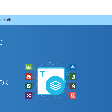
url sdk
е
SDK
о