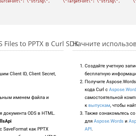
ourceFont
\"
: 
\"
string
\"
,      
\"
TargetFont
\"
: 
\"
string
\"
,      
\
iles to PPTX в Curl SDK
Начните использова
Создайте учетную запи
им Client ID, Client Secret,
бесплатную информацию
Получите Aspose.Words 
кода Curl с
Aspose.Word
ьным именем файла и
самостоятельной комп
к
выпускам
, чтобы най
я документа ODS в HTML.
Также ознакомьтесь со
lsApi
для
Aspose.Words
и
Asp
 с SaveFormat как PPTX
API
.