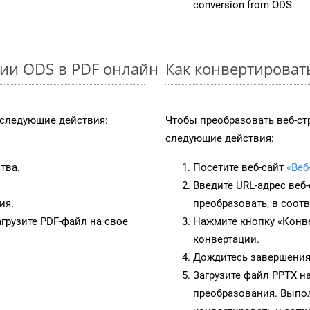
conversion from ODS
ии ODS в PDF онлайн
Как конвертироват
следующие действия:
Чтобы преобразовать веб-ст
следующие действия:
тва.
Посетите веб-сайт
«Веб
Введите URL-адрес веб
ия.
преобразовать, в соот
грузите PDF-файл на свое
Нажмите кнопку «Конве
конвертации.
Дождитесь завершения
Загрузите файл PPTX н
преобразования. Выпол