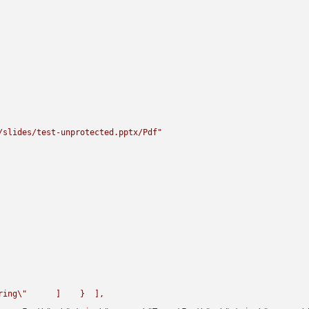
/slides/test-unprotected.pptx/Pdf"
ring
\"
      ]    }  ],
