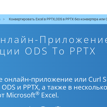
n
Конвертировать Excel в PPTX,ODS в PPTX без конвертера или C
Онлайн-Приложени
ции ODS To PPTX
е онлайн-приложение или Curl 
ODS и PPTX, а также в нескольк
®
 Microsoft
Excel.