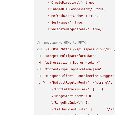
\"
CreateDirectory
\"
: true,  

\"
EnableHTTPCompression
\"
: true,  

\"
RefreshChartCache
\"
: true,  

\"
SortNames
\"
: true,  

\"
ValidateMergedAreas
\"
: true}"
// превращение HTML to PPTX
curl 
-
X
POST
"https://api.aspose.cloud/v3.0
-
H
"accept: multipart/form-data"
-
H
"authorization: Bearer <token>"
-
H
"Content-Type: application/json"
-
H
"x-aspose-client: Containerize.Swagger"
-
d 
"{  
\"
DefaultRegularFont
\"
: 
\"
string
\"
,

\"
FontFallbackRules
\"
: [    {

\"
RangeStartIndex
\"
: 0,

\"
RangeEndIndex
\"
: 0,

\"
FallbackFontList
\"
: [        
\"
st