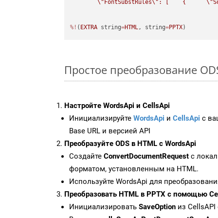
\"
FontSubstRules
\"
: [    {      
\"
S
%!
(
EXTRA
 string
=
HTML
, string
=
PPTX
)
Простое преобразование ODS F
Настройте WordsApi и CellsApi
Инициализируйте
WordsApi
и
CellsApi
с ваш
Base URL и версией API
Преобразуйте ODS в HTML с WordsApi
Создайте
ConvertDocumentRequest
с локал
форматом, установленным на HTML.
Используйте WordsApi для преобразовани
Преобразовать HTML в PPTX с помощью Cel
Инициализировать
SaveOption
из CellsAPI