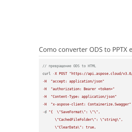
Como converter ODS to PPTX e
// превращение ODS to HTML
curl 
-
X
POST
"https://api.aspose.cloud/v3.0
-
H
"accept: application/json"
-
H
"authorization: Bearer <token>"
-
H
"Content-Type: application/json"
-
H
"x-aspose-client: Containerize.Swagger"
-
d 
"{  
\"
SaveFormat
\"
: 
\"
\"
,

\"
CachedFileFolder
\"
: 
\"
string
\"
,

\"
ClearData
\"
: true,  
