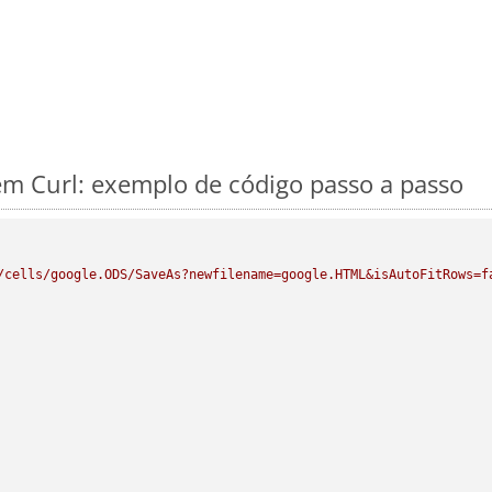
m Curl: exemplo de código passo a passo
/cells/google.ODS/SaveAs?newfilename=google.HTML&isAutoFitRows=f