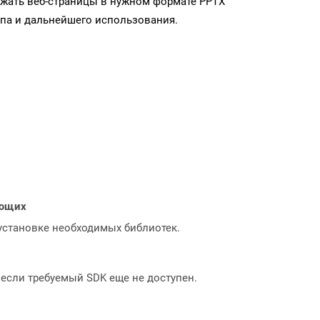
ужать веб-страницы в нужном формате PPTX
па и дальнейшего использования.
ающих
 установке необходимых библиотек.
, если требуемый SDK еще не доступен.