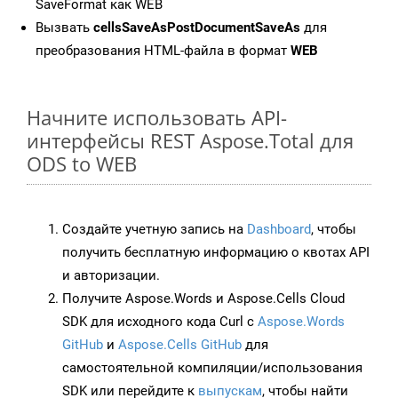
SaveFormat как WEB
Вызвать
cellsSaveAsPostDocumentSaveAs
для
преобразования HTML-файла в формат
WEB
Начните использовать API-
интерфейсы REST Aspose.Total для
ODS to WEB
Создайте учетную запись на
Dashboard
, чтобы
получить бесплатную информацию о квотах API
и авторизации.
Получите Aspose.Words и Aspose.Cells Cloud
SDK для исходного кода Curl с
Aspose.Words
GitHub
и
Aspose.Cells GitHub
для
самостоятельной компиляции/использования
SDK или перейдите к
выпускам
, чтобы найти