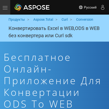
Русский
Toggle navigation
Продукты
Aspose.Total
Curl
Conversion
Конвертировать Excel в WEB,ODS в WEB
без конвертера или Curl sdk
Бесплатное
Онлайн-
Приложение Для
Конвертации
ODS To WEB