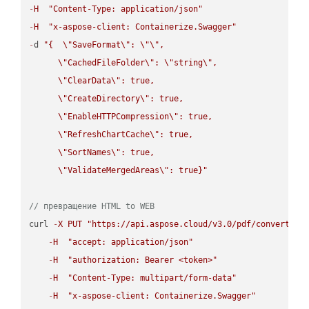
-
H
"Content-Type: application/json"
-
H
"x-aspose-client: Containerize.Swagger"
-
d 
"{  
\"
SaveFormat
\"
: 
\"
\"
,

\"
CachedFileFolder
\"
: 
\"
string
\"
,

\"
ClearData
\"
: true,  

\"
CreateDirectory
\"
: true,  

\"
EnableHTTPCompression
\"
: true,  

\"
RefreshChartCache
\"
: true,  

\"
SortNames
\"
: true,  

\"
ValidateMergedAreas
\"
: true}"
// превращение HTML to WEB
curl 
-
X
PUT
"https://api.aspose.cloud/v3.0/pdf/convert/HT
-
H
"accept: application/json"
-
H
"authorization: Bearer <token>"
-
H
"Content-Type: multipart/form-data"
-
H
"x-aspose-client: Containerize.Swagger"