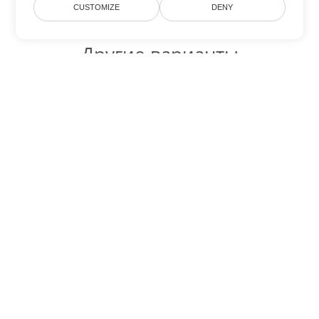
CUSTOMIZE
DENY
Другие варианты
конвертации Excel
Конвертировать ODS в DOC
DOC:
Microsoft Word Binary Format
Конвертировать ODS в DOT
DOT:
Microsoft Word Template Files
Конвертировать ODS в DOCX
DOCX:
Office 2007+ Word Document
Конвертировать ODS в DOCM
DOCM:
Microsoft Word 2007 Marco File