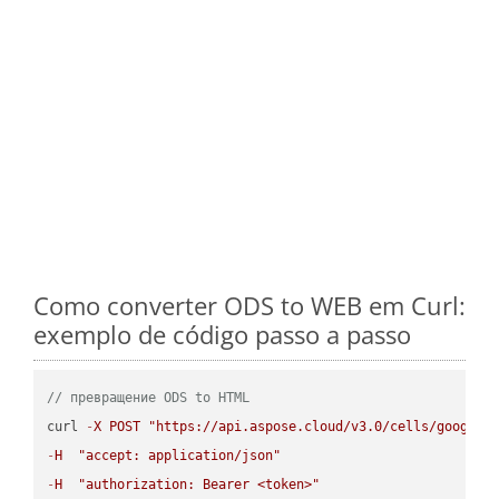
Como converter ODS to WEB em Curl:
exemplo de código passo a passo
// превращение ODS to HTML
curl 
-
X
POST
"https://api.aspose.cloud/v3.0/cells/google.
-
H
"accept: application/json"
-
H
"authorization: Bearer <token>"