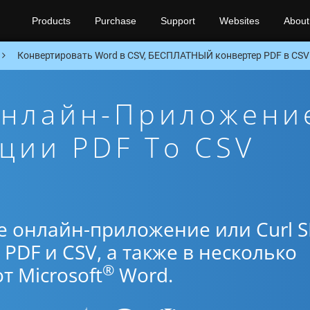
Products
Purchase
Support
Websites
About
Конвертировать Word в CSV, БЕСПЛАТНЫЙ конвертер PDF в CSV 
Онлайн-Приложени
ции PDF To CSV
е онлайн-приложение или Curl 
PDF и CSV, а также в несколько
®
 Microsoft
Word.