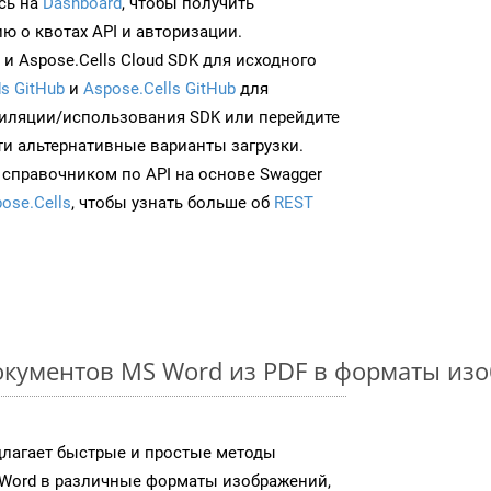
сь на
Dashboard
, чтобы получить
 о квотах API и авторизации.
и Aspose.Cells Cloud SDK для исходного
s GitHub
и
Aspose.Cells GitHub
для
иляции/использования SDK или перейдите
ти альтернативные варианты загрузки.
 справочником по API на основе Swagger
ose.Cells
, чтобы узнать больше об
REST
кументов MS Word из PDF в форматы из
длагает быстрые и простые методы
Word в различные форматы изображений,