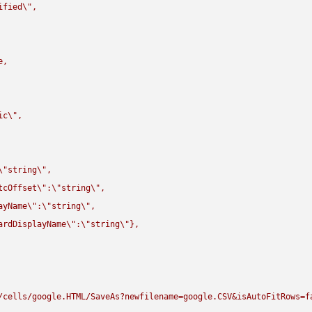
ified
\"
,

,

ic
\"
,

\"
string
\"
,

tcOffset
\"
:
\"
string
\"
,

ayName
\"
:
\"
string
\"
,

ardDisplayName
\"
:
\"
string
\"
},

/cells/google.HTML/SaveAs?newfilename=google.CSV&isAutoFitRows=f