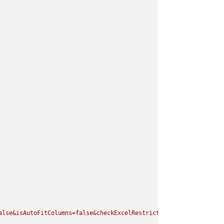
alse&isAutoFitColumns=false&checkExcelRestriction=true"