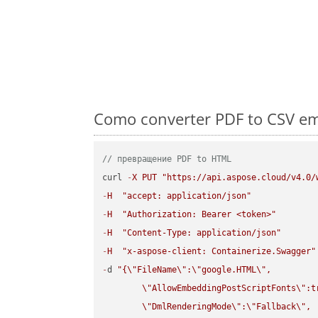
Como converter PDF to CSV em
// превращение PDF to HTML
curl 
-
X
PUT
"https://api.aspose.cloud/v4.0/
-
H
"accept: application/json"
-
H
"Authorization: Bearer <token>"
-
H
"Content-Type: application/json"
-
H
"x-aspose-client: Containerize.Swagger"
-
d 
"{
\"
FileName
\"
:
\"
google.HTML
\"
,

\"
AllowEmbeddingPostScriptFonts
\"
:t
\"
DmlRenderingMode
\"
:
\"
Fallback
\"
,
