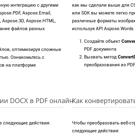
ную интеграцию с другими
как мы сделали выше для C
spose.PDF, Aspose.Email,
или SDK вы можете легко п
s, Aspose.3D, Aspose.HTML,
различные форматы изображен
вание файлов разных
используя API Aspose.Words 
Создайте объект
Conve
PDF документа
айлов, оптимизируя сложные
Вызвать метод
Convert
тью. Ознакомьтесь с
преобразования из PD
в на платформе
ции DOCX в PDF онлайн
Как конвертироват
 следующие действия:
Чтобы преобразовать веб-ст
следующие действия: