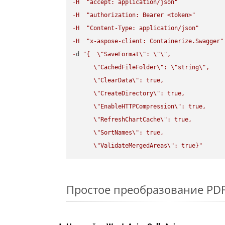
-
H
"accept: application/json"
-
H
"authorization: Bearer <token>"
-
H
"Content-Type: application/json"
-
H
"x-aspose-client: Containerize.Swagger"
-
d 
"{  
\"
SaveFormat
\"
: 
\"
\"
,

\"
CachedFileFolder
\"
: 
\"
string
\"
,

\"
ClearData
\"
: true,  

\"
CreateDirectory
\"
: true,  

\"
EnableHTTPCompression
\"
: true,  

\"
RefreshChartCache
\"
: true,  

\"
SortNames
\"
: true,  

\"
ValidateMergedAreas
\"
: true}"
Простое преобразование PDF F