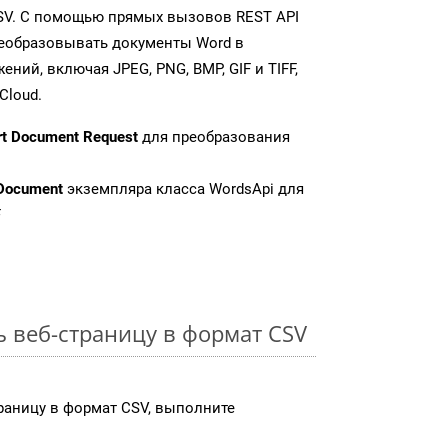
SV. С помощью прямых вызовов REST API
реобразовывать документы Word в
ий, включая JPEG, PNG, BMP, GIF и TIFF,
Cloud.
rt Document Request
для преобразования
Document
экземпляра класса WordsApi для
F
ь веб-страницу в формат CSV
раницу в формат CSV, выполните