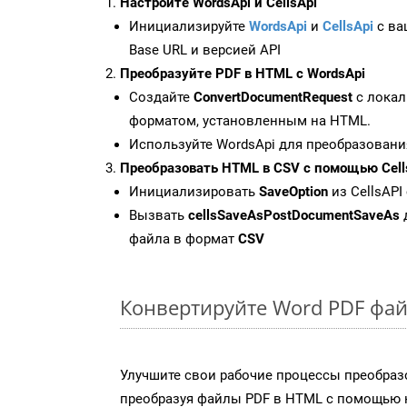
Настройте WordsApi и CellsApi
Инициализируйте
WordsApi
и
CellsApi
с ваш
Base URL и версией API
Преобразуйте PDF в HTML с WordsApi
Создайте
ConvertDocumentRequest
с локал
форматом, установленным на HTML.
Используйте WordsApi для преобразовани
Преобразовать HTML в CSV с помощью Cell
Инициализировать
SaveOption
из CellsAPI
Вызвать
cellsSaveAsPostDocumentSaveAs
файла в формат
CSV
Конвертируйте Word PDF фай
Улучшите свои рабочие процессы преобраз
преобразуя файлы PDF в HTML с помощью н