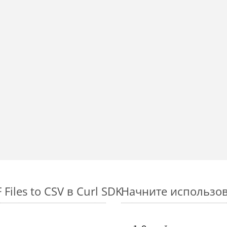
iles to CSV в Curl SDK
Начните использова