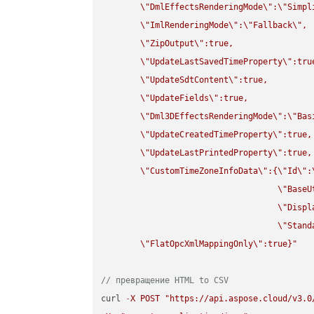
\"
DmlEffectsRenderingMode
\"
:
\"
Simpl
\"
ImlRenderingMode
\"
:
\"
Fallback
\"
,

\"
ZipOutput
\"
:true,

\"
UpdateLastSavedTimeProperty
\"
:true
\"
UpdateSdtContent
\"
:true,

\"
UpdateFields
\"
:true,

\"
Dml3DEffectsRenderingMode
\"
:
\"
Bas
\"
UpdateCreatedTimeProperty
\"
:true,

\"
UpdateLastPrintedProperty
\"
:true,

\"
CustomTimeZoneInfoData
\"
:{
\"
Id
\"
:
\"
BaseU
\"
Displ
\"
Stand
\"
FlatOpcXmlMappingOnly
\"
:true}"
// превращение HTML to CSV
curl 
-
X
POST
"https://api.aspose.cloud/v3.0