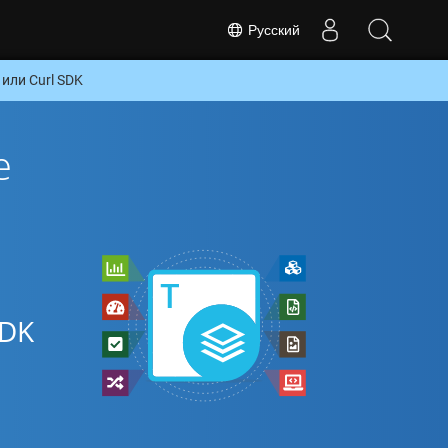
Русский
или Curl SDK
е
SDK