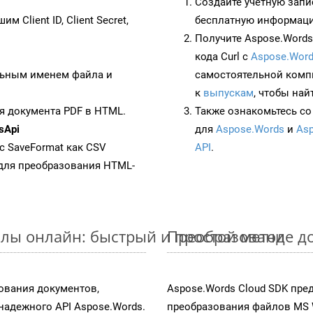
Создайте учетную запи
им Client ID, Client Secret,
бесплатную информацию
Получите Aspose.Words 
кода Curl с
Aspose.Word
ьным именем файла и
самостоятельной комп
к
выпускам
, чтобы най
я документа PDF в HTML.
Также ознакомьтесь со
sApi
для
Aspose.Words
и
Asp
 с SaveFormat как CSV
API
.
для преобразования HTML-
лы онлайн: быстрый и простой метод
Преобразование до
ования документов,
Aspose.Words Cloud SDK пре
адежного API Aspose.Words.
преобразования файлов MS 