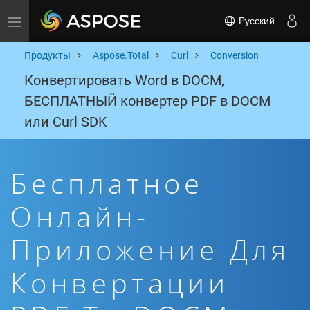
Русский
Toggle navigation
Продукты
Aspose.Total
Curl
Conversion
Конвертировать Word в DOCM,
БЕСПЛАТНЫЙ конвертер PDF в DOCM
или Curl SDK
Бесплатное
Онлайн-
Приложение Для
Конвертации