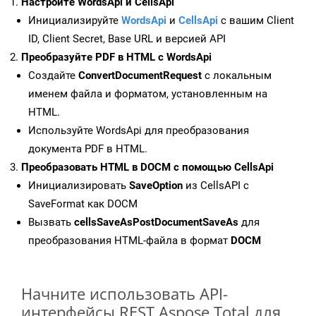
Настройте WordsApi и CellsApi
Инициализируйте
WordsApi
и
CellsApi
с вашим Client
ID, Client Secret, Base URL и версией API
Преобразуйте PDF в HTML с WordsApi
Создайте
ConvertDocumentRequest
с локальным
именем файла и форматом, установленным на
HTML.
Используйте WordsApi для преобразования
документа PDF в HTML.
Преобразовать HTML в DOCM с помощью CellsApi
Инициализировать
SaveOption
из CellsAPI с
SaveFormat как DOCM
Вызвать
cellsSaveAsPostDocumentSaveAs
для
преобразования HTML-файла в формат
DOCM
Начните использовать API-
интерфейсы REST Aspose.Total для