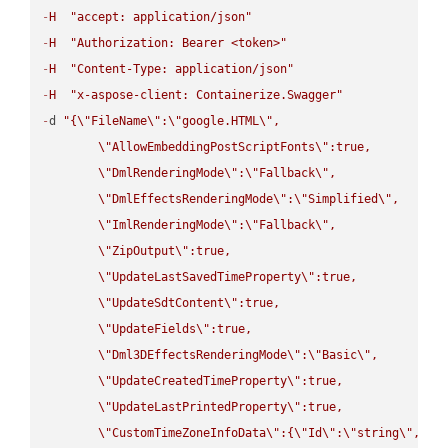
-
H
"accept: application/json"
-
H
"Authorization: Bearer <token>"
-
H
"Content-Type: application/json"
-
H
"x-aspose-client: Containerize.Swagger"
-
d 
"{
\"
FileName
\"
:
\"
google.HTML
\"
,

\"
AllowEmbeddingPostScriptFonts
\"
:true,

\"
DmlRenderingMode
\"
:
\"
Fallback
\"
,

\"
DmlEffectsRenderingMode
\"
:
\"
Simplified
\"
,

\"
ImlRenderingMode
\"
:
\"
Fallback
\"
,

\"
ZipOutput
\"
:true,

\"
UpdateLastSavedTimeProperty
\"
:true,

\"
UpdateSdtContent
\"
:true,

\"
UpdateFields
\"
:true,

\"
Dml3DEffectsRenderingMode
\"
:
\"
Basic
\"
,

\"
UpdateCreatedTimeProperty
\"
:true,

\"
UpdateLastPrintedProperty
\"
:true,

\"
CustomTimeZoneInfoData
\"
:{
\"
Id
\"
:
\"
string
\"
,
