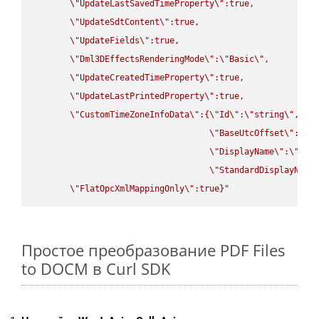
\"
UpdateLastSavedTimeProperty
\"
:true,

\"
UpdateSdtContent
\"
:true,

\"
UpdateFields
\"
:true,

\"
Dml3DEffectsRenderingMode
\"
:
\"
Basic
\"
,

\"
UpdateCreatedTimeProperty
\"
:true,

\"
UpdateLastPrintedProperty
\"
:true,

\"
CustomTimeZoneInfoData
\"
:{
\"
Id
\"
:
\"
string
\"
,

\"
BaseUtcOffset
\"
:
\"
s
\"
DisplayName
\"
:
\"
str
\"
StandardDisplayName
\"
FlatOpcXmlMappingOnly
\"
:true}"
Простое преобразование PDF Files
to DOCM в Curl SDK