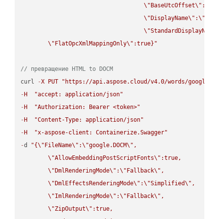
\"
BaseUtcOffset
\"
:
\"
s
\"
DisplayName
\"
:
\"
str
\"
StandardDisplayName
\"
FlatOpcXmlMappingOnly
\"
:true}"
// превращение HTML to DOCM
curl 
-
X
PUT
"https://api.aspose.cloud/v4.0/words/google.H
-
H
"accept: application/json"
-
H
"Authorization: Bearer <token>"
-
H
"Content-Type: application/json"
-
H
"x-aspose-client: Containerize.Swagger"
-
d 
"{
\"
FileName
\"
:
\"
google.DOCM
\"
,

\"
AllowEmbeddingPostScriptFonts
\"
:true,

\"
DmlRenderingMode
\"
:
\"
Fallback
\"
,

\"
DmlEffectsRenderingMode
\"
:
\"
Simplified
\"
,

\"
ImlRenderingMode
\"
:
\"
Fallback
\"
,

\"
ZipOutput
\"
:true,
