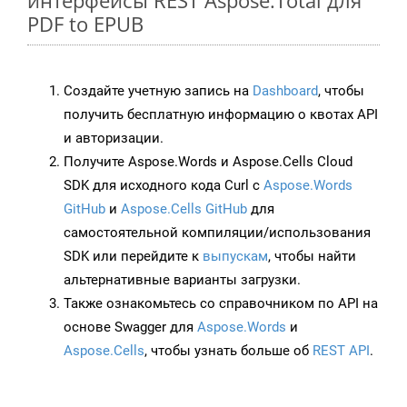
интерфейсы REST Aspose.Total для
PDF to EPUB
Создайте учетную запись на
Dashboard
, чтобы
получить бесплатную информацию о квотах API
и авторизации.
Получите Aspose.Words и Aspose.Cells Cloud
SDK для исходного кода Curl с
Aspose.Words
GitHub
и
Aspose.Cells GitHub
для
самостоятельной компиляции/использования
SDK или перейдите к
выпускам
, чтобы найти
альтернативные варианты загрузки.
Также ознакомьтесь со справочником по API на
основе Swagger для
Aspose.Words
и
Aspose.Cells
, чтобы узнать больше об
REST API
.