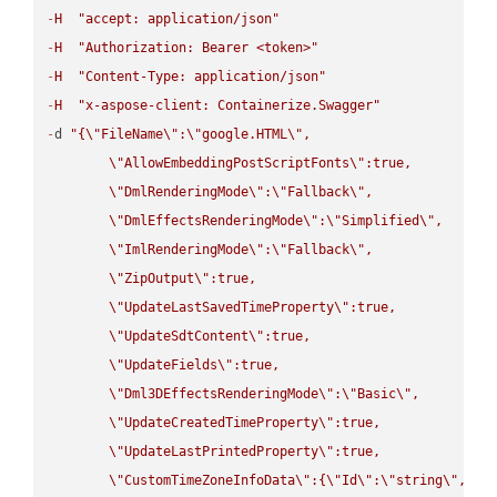
-
H
"accept: application/json"
-
H
"Authorization: Bearer <token>"
-
H
"Content-Type: application/json"
-
H
"x-aspose-client: Containerize.Swagger"
-
d 
"{
\"
FileName
\"
:
\"
google.HTML
\"
,

\"
AllowEmbeddingPostScriptFonts
\"
:true,

\"
DmlRenderingMode
\"
:
\"
Fallback
\"
,

\"
DmlEffectsRenderingMode
\"
:
\"
Simplified
\"
,

\"
ImlRenderingMode
\"
:
\"
Fallback
\"
,

\"
ZipOutput
\"
:true,

\"
UpdateLastSavedTimeProperty
\"
:true,

\"
UpdateSdtContent
\"
:true,

\"
UpdateFields
\"
:true,

\"
Dml3DEffectsRenderingMode
\"
:
\"
Basic
\"
,

\"
UpdateCreatedTimeProperty
\"
:true,

\"
UpdateLastPrintedProperty
\"
:true,

\"
CustomTimeZoneInfoData
\"
:{
\"
Id
\"
:
\"
string
\"
,
