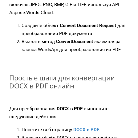
включая JPEG, PNG, BMP, GIF и TIFF, используя API
Aspose.Words Cloud.
Создайте объект
Convert Document Request
для
преобразования PDF документа
Вызвать метод
ConvertDocument
экземпляра
класса WordsApi для преобразования из PDF
Простые шаги для конвертации
DOCX в PDF онлайн
Для преобразования
DOCX в PDF
выполните
следующие действия:
Посетите веб-страницу
DOCX в PDF
.
Загрузите файл DOCX со своего устройства.