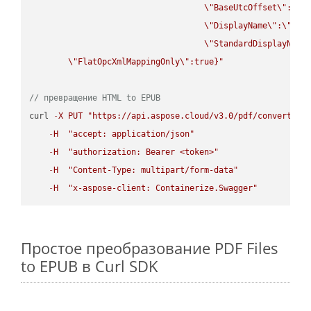
\"
BaseUtcOffset
\"
:
\"
s
\"
DisplayName
\"
:
\"
str
\"
StandardDisplayName
\"
FlatOpcXmlMappingOnly
\"
:true}"
// превращение HTML to EPUB
curl 
-
X
PUT
"https://api.aspose.cloud/v3.0/pdf/convert/HT
-
H
"accept: application/json"
-
H
"authorization: Bearer <token>"
-
H
"Content-Type: multipart/form-data"
-
H
"x-aspose-client: Containerize.Swagger"
Простое преобразование PDF Files
to EPUB в Curl SDK