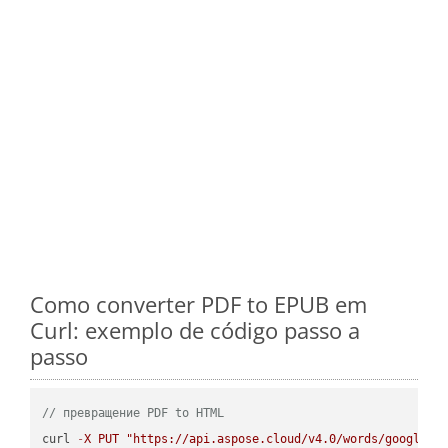
Como converter PDF to EPUB em
Curl: exemplo de código passo a
passo
// превращение PDF to HTML
curl 
-
X
PUT
"https://api.aspose.cloud/v4.0/words/google.P