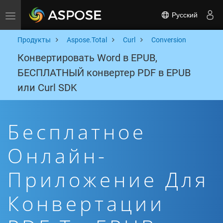
Русский
Toggle navigation
Продукты
Aspose.Total
Curl
Conversion
Конвертировать Word в EPUB,
БЕСПЛАТНЫЙ конвертер PDF в EPUB
или Curl SDK
Бесплатное
Онлайн-
Приложение Для
Конвертации