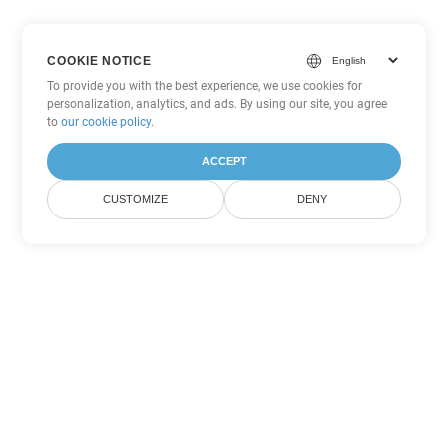
COOKIE NOTICE
To provide you with the best experience, we use cookies for
personalization, analytics, and ads. By using our site, you agree
to
our cookie policy
.
ACCEPT
CUSTOMIZE
DENY
Другие варианты
конвертации Word
Конвертировать PDF в DOC
DOC:
Microsoft Word Binary Format