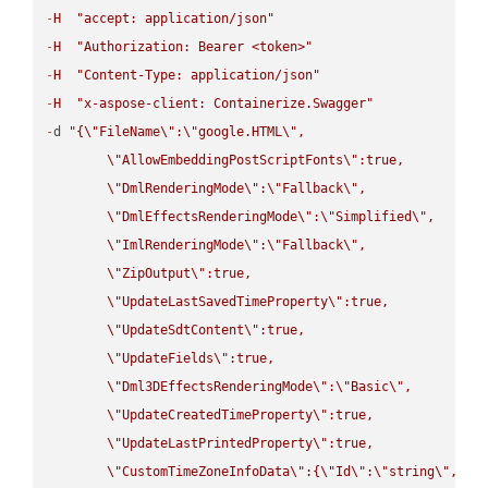
-
H
"accept: application/json"
-
H
"Authorization: Bearer <token>"
-
H
"Content-Type: application/json"
-
H
"x-aspose-client: Containerize.Swagger"
-
d 
"{
\"
FileName
\"
:
\"
google.HTML
\"
,

\"
AllowEmbeddingPostScriptFonts
\"
:true,

\"
DmlRenderingMode
\"
:
\"
Fallback
\"
,

\"
DmlEffectsRenderingMode
\"
:
\"
Simplified
\"
,

\"
ImlRenderingMode
\"
:
\"
Fallback
\"
,

\"
ZipOutput
\"
:true,

\"
UpdateLastSavedTimeProperty
\"
:true,

\"
UpdateSdtContent
\"
:true,

\"
UpdateFields
\"
:true,

\"
Dml3DEffectsRenderingMode
\"
:
\"
Basic
\"
,

\"
UpdateCreatedTimeProperty
\"
:true,

\"
UpdateLastPrintedProperty
\"
:true,

\"
CustomTimeZoneInfoData
\"
:{
\"
Id
\"
:
\"
string
\"
,
