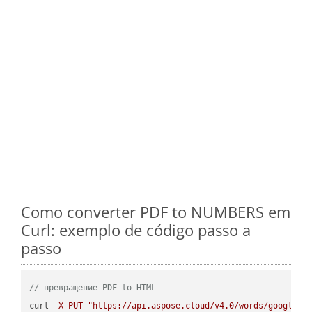
Como converter PDF to NUMBERS em
Curl: exemplo de código passo a
passo
// превращение PDF to HTML
curl 
-
X
PUT
"https://api.aspose.cloud/v4.0/words/google.P