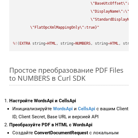
\"
BaseUtcOffset
\"
:
\"
s
\"
DisplayName
\"
:
\"
str
\"
StandardDisplayName
\"
FlatOpcXmlMappingOnly
\"
:true}"
%!
(
EXTRA
 string
=
HTML
, string
=
NUMBERS
, string
=
HTML
, string
Простое преобразование PDF Files
to NUMBERS в Curl SDK
Настройте WordsApi и CellsApi
Инициализируйте
WordsApi
и
CellsApi
с вашим Client
ID, Client Secret, Base URL и версией API
Преобразуйте PDF в HTML с WordsApi
Создайте
ConvertDocumentRequest
с локальным