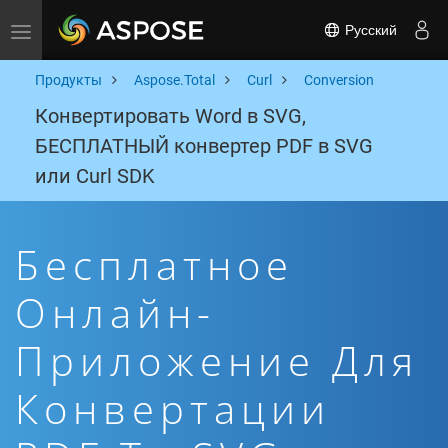
Русский
Toggle navigation
Продукты
Aspose.Total
Curl
Conversion
Конвертировать Word в SVG,
БЕСПЛАТНЫЙ конвертер PDF в SVG
или Curl SDK
Бесплатное
Онлайн-
Приложение Для
Конвертации