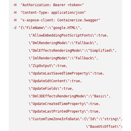
-
H
"Authorization: Bearer <token>"
-
H
"Content-Type: application/json"
-
H
"x-aspose-client: Containerize.Swagger"
-
d 
"{
\"
FileName
\"
:
\"
google.HTML
\"
,

\"
AllowEmbeddingPostScriptFonts
\"
:true,

\"
DmlRenderingMode
\"
:
\"
Fallback
\"
,

\"
DmlEffectsRenderingMode
\"
:
\"
Simplified
\"
,

\"
ImlRenderingMode
\"
:
\"
Fallback
\"
,

\"
ZipOutput
\"
:true,

\"
UpdateLastSavedTimeProperty
\"
:true,

\"
UpdateSdtContent
\"
:true,

\"
UpdateFields
\"
:true,

\"
Dml3DEffectsRenderingMode
\"
:
\"
Basic
\"
,

\"
UpdateCreatedTimeProperty
\"
:true,

\"
UpdateLastPrintedProperty
\"
:true,

\"
CustomTimeZoneInfoData
\"
:{
\"
Id
\"
:
\"
string
\"
,

\"
BaseUtcOffset
\"
:
\"
s