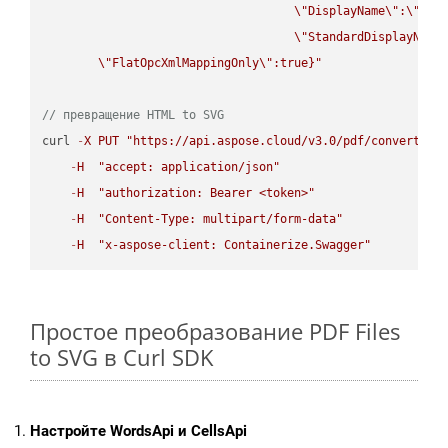
\"
DisplayName
\"
:
\"
str
\"
StandardDisplayName
\"
FlatOpcXmlMappingOnly
\"
:true}"
// превращение HTML to SVG
curl 
-
X
PUT
"https://api.aspose.cloud/v3.0/pdf/convert/HT
-
H
"accept: application/json"
-
H
"authorization: Bearer <token>"
-
H
"Content-Type: multipart/form-data"
-
H
"x-aspose-client: Containerize.Swagger"
Простое преобразование PDF Files
to SVG в Curl SDK
Настройте WordsApi и CellsApi