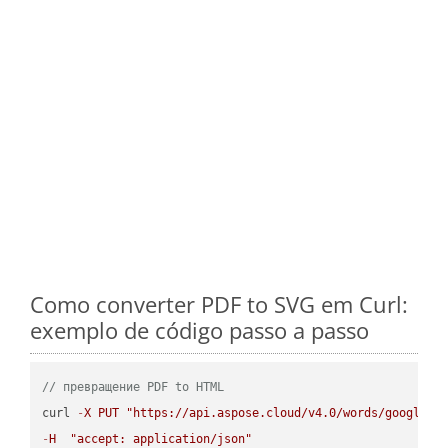
Como converter PDF to SVG em Curl:
exemplo de código passo a passo
// превращение PDF to HTML
curl 
-
X
PUT
"https://api.aspose.cloud/v4.0/words/google.P
-
H
"accept: application/json"