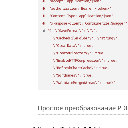
-
H
"accept: application/json"
-
H
"authorization: Bearer <token>"
-
H
"Content-Type: application/json"
-
H
"x-aspose-client: Containerize.Swagger"
-
d 
"{  
\"
SaveFormat
\"
: 
\"
\"
,

\"
CachedFileFolder
\"
: 
\"
string
\"
,

\"
ClearData
\"
: true,  

\"
CreateDirectory
\"
: true,  

\"
EnableHTTPCompression
\"
: true,  

\"
RefreshChartCache
\"
: true,  

\"
SortNames
\"
: true,  

\"
ValidateMergedAreas
\"
: true}"
Простое преобразование PDF F