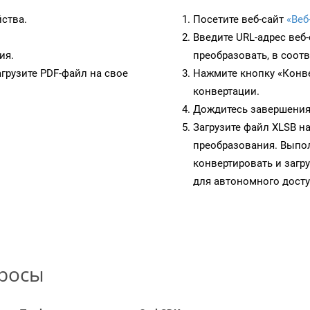
йства.
Посетите веб-сайт
«Веб
Введите URL-адрес веб
ия.
преобразовать, в соот
грузите PDF-файл на свое
Нажмите кнопку «Конве
конвертации.
Дождитесь завершения
Загрузите файл XLSB н
преобразования. Выпол
конвертировать и загр
для автономного досту
просы