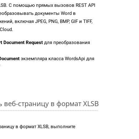
LSB. С помощью прямых вызовов REST API
реобразовывать документы Word в
ий, включая JPEG, PNG, BMP, GIF и TIFF,
Cloud.
rt Document Request
для преобразования
Document
экземпляра класса WordsApi для
F
ь веб-страницу в формат XLSB
раницу в формат XLSB, выполните