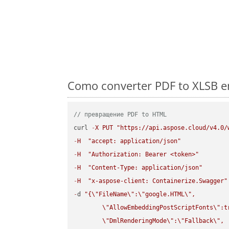
Como converter PDF to XLSB e
// превращение PDF to HTML
curl 
-
X
PUT
"https://api.aspose.cloud/v4.0/
-
H
"accept: application/json"
-
H
"Authorization: Bearer <token>"
-
H
"Content-Type: application/json"
-
H
"x-aspose-client: Containerize.Swagger"
-
d 
"{
\"
FileName
\"
:
\"
google.HTML
\"
,

\"
AllowEmbeddingPostScriptFonts
\"
:t
\"
DmlRenderingMode
\"
:
\"
Fallback
\"
,
