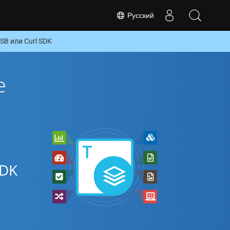
Русский
B или Curl SDK
е
SDK