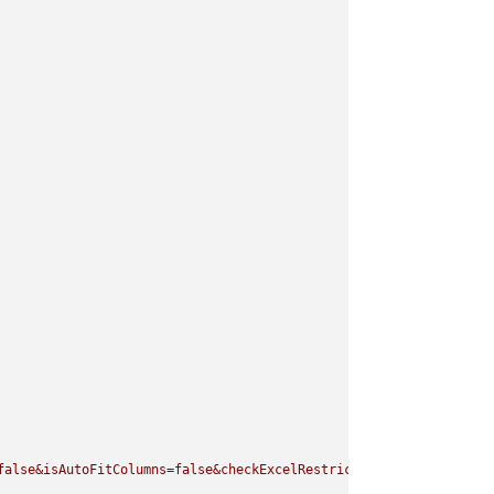
false&isAutoFitColumns=false&checkExcelRestriction=true"