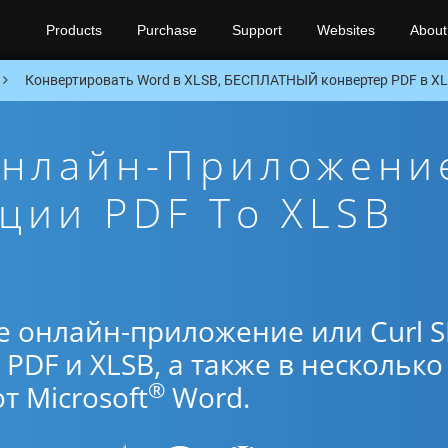
Products
Purchase
Support
Websites
About
Конвертировать Word в XLSB, БЕСПЛАТНЫЙ конвертер PDF в XLS
Онлайн-Приложени
ции PDF To XLSB
е онлайн-приложение или Curl 
PDF и XLSB, а также в несколько
®
 Microsoft
Word.