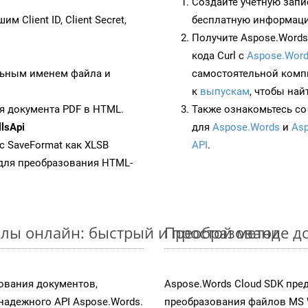
Создайте учетную запи
им Client ID, Client Secret,
бесплатную информацию
Получите Aspose.Words 
кода Curl с
Aspose.Word
ьным именем файла и
самостоятельной комп
к
выпускам
, чтобы най
я документа PDF в HTML.
Также ознакомьтесь со
lsApi
для
Aspose.Words
и
Asp
 с SaveFormat как XLSB
API
.
для преобразования HTML-
лы онлайн: быстрый и простой метод
Преобразование до
ования документов,
Aspose.Words Cloud SDK пре
адежного API Aspose.Words.
преобразования файлов MS 