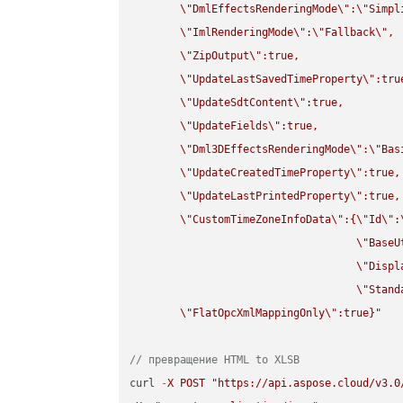
\"
DmlEffectsRenderingMode
\"
:
\"
Simpl
\"
ImlRenderingMode
\"
:
\"
Fallback
\"
,

\"
ZipOutput
\"
:true,

\"
UpdateLastSavedTimeProperty
\"
:true
\"
UpdateSdtContent
\"
:true,

\"
UpdateFields
\"
:true,

\"
Dml3DEffectsRenderingMode
\"
:
\"
Bas
\"
UpdateCreatedTimeProperty
\"
:true,

\"
UpdateLastPrintedProperty
\"
:true,

\"
CustomTimeZoneInfoData
\"
:{
\"
Id
\"
:
\"
BaseU
\"
Displ
\"
Stand
\"
FlatOpcXmlMappingOnly
\"
:true}"
// превращение HTML to XLSB
curl 
-
X
POST
"https://api.aspose.cloud/v3.0