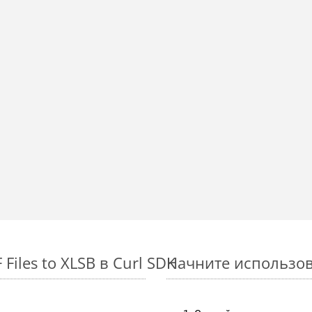
iles to XLSB в Curl SDK
Начните использова