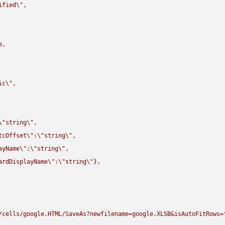
ified
\"
,

,

ic
\"
,

\"
string
\"
,

tcOffset
\"
:
\"
string
\"
,

ayName
\"
:
\"
string
\"
,

ardDisplayName
\"
:
\"
string
\"
},

/cells/google.HTML/SaveAs?newfilename=google.XLSB&isAutoFitRows=