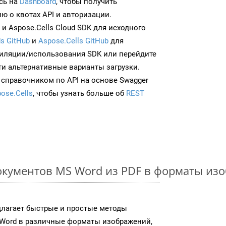
сь на
Dashboard
, чтобы получить
 о квотах API и авторизации.
и Aspose.Cells Cloud SDK для исходного
s GitHub
и
Aspose.Cells GitHub
для
иляции/использования SDK или перейдите
ти альтернативные варианты загрузки.
 справочником по API на основе Swagger
ose.Cells
, чтобы узнать больше об
REST
кументов MS Word из PDF в форматы из
длагает быстрые и простые методы
Word в различные форматы изображений,