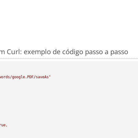
m Curl: exemplo de código passo a passo
words/google.PDF/saveAs"
rue,
