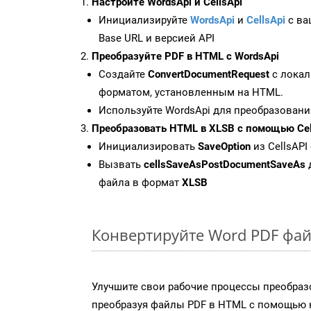
Настройте WordsApi и CellsApi
Инициализируйте
WordsApi
и
CellsApi
с ваш
Base URL и версией API
Преобразуйте PDF в HTML с WordsApi
Создайте
ConvertDocumentRequest
с локал
форматом, установленным на HTML.
Используйте WordsApi для преобразовани
Преобразовать HTML в XLSB с помощью Cel
Инициализировать
SaveOption
из CellsAPI
Вызвать
cellsSaveAsPostDocumentSaveAs
файла в формат
XLSB
Конвертируйте Word PDF фай
Улучшите свои рабочие процессы преобраз
преобразуя файлы PDF в HTML с помощью н