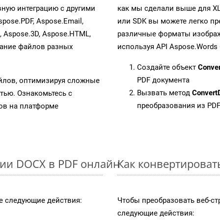
ную интеграцию с другими
как мы сделали выше для X
spose.PDF, Aspose.Email,
или SDK вы можете легко п
s, Aspose.3D, Aspose.HTML,
различные форматы изображен
вание файлов разных
используя API Aspose.Words 
Создайте объект
Conve
PDF документа
айлов, оптимизируя сложные
Вызвать метод
Convert
тью. Ознакомьтесь с
преобразования из PD
в на платформе
ции DOCX в PDF онлайн
Как конвертироват
 следующие действия:
Чтобы преобразовать веб-ст
следующие действия: