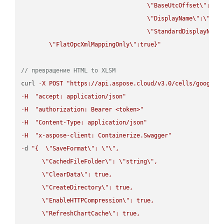
\"
BaseUtcOffset
\"
:
\"
s
\"
DisplayName
\"
:
\"
str
\"
StandardDisplayName
\"
FlatOpcXmlMappingOnly
\"
:true}"
// превращение HTML to XLSM
curl 
-
X
POST
"https://api.aspose.cloud/v3.0/cells/google.
-
H
"accept: application/json"
-
H
"authorization: Bearer <token>"
-
H
"Content-Type: application/json"
-
H
"x-aspose-client: Containerize.Swagger"
-
d 
"{  
\"
SaveFormat
\"
: 
\"
\"
,

\"
CachedFileFolder
\"
: 
\"
string
\"
,

\"
ClearData
\"
: true,  

\"
CreateDirectory
\"
: true,  

\"
EnableHTTPCompression
\"
: true,  

\"
RefreshChartCache
\"
: true,  
