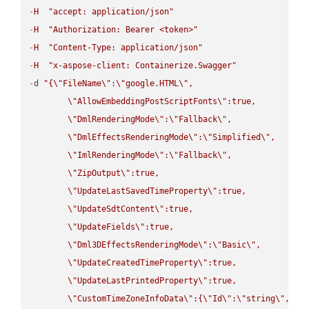
-
H
"accept: application/json"
-
H
"Authorization: Bearer <token>"
-
H
"Content-Type: application/json"
-
H
"x-aspose-client: Containerize.Swagger"
-
d 
"{
\"
FileName
\"
:
\"
google.HTML
\"
,

\"
AllowEmbeddingPostScriptFonts
\"
:true,

\"
DmlRenderingMode
\"
:
\"
Fallback
\"
,

\"
DmlEffectsRenderingMode
\"
:
\"
Simplified
\"
,

\"
ImlRenderingMode
\"
:
\"
Fallback
\"
,

\"
ZipOutput
\"
:true,

\"
UpdateLastSavedTimeProperty
\"
:true,

\"
UpdateSdtContent
\"
:true,

\"
UpdateFields
\"
:true,

\"
Dml3DEffectsRenderingMode
\"
:
\"
Basic
\"
,

\"
UpdateCreatedTimeProperty
\"
:true,

\"
UpdateLastPrintedProperty
\"
:true,

\"
CustomTimeZoneInfoData
\"
:{
\"
Id
\"
:
\"
string
\"
,
