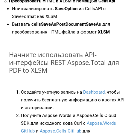
Преобразовать HTML в XLSM с помощью CellsApi
Инициализировать
SaveOption
из CellsAPI с
SaveFormat как XLSM
Вызвать
cellsSaveAsPostDocumentSaveAs
для
преобразования HTML-файла в формат
XLSM
Начните использовать API-
интерфейсы REST Aspose.Total для
PDF to XLSM
Создайте учетную запись на
Dashboard
, чтобы
получить бесплатную информацию о квотах API
и авторизации.
Получите Aspose.Words и Aspose.Cells Cloud
SDK для исходного кода Curl с
Aspose.Words
GitHub
и
Aspose.Cells GitHub
для