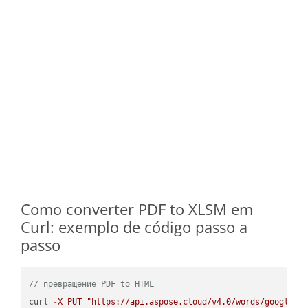
Como converter PDF to XLSM em
Curl: exemplo de código passo a
passo
// превращение PDF to HTML
curl 
-
X
PUT
"https://api.aspose.cloud/v4.0/words/google.P