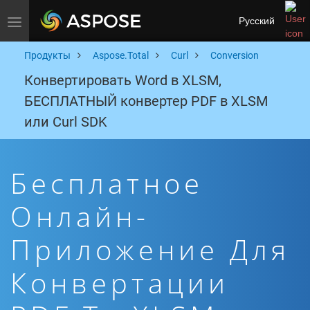
Русский
Toggle navigation
Продукты
Aspose.Total
Curl
Conversion
Конвертировать Word в XLSM,
БЕСПЛАТНЫЙ конвертер PDF в XLSM
или Curl SDK
Бесплатное
Онлайн-
Приложение Для
Конвертации