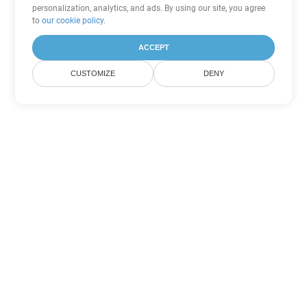
personalization, analytics, and ads. By using our site, you agree
to
our cookie policy
.
ACCEPT
CUSTOMIZE
DENY
Другие варианты
конвертации Word
Конвертировать PDF в DOC
DOC:
Microsoft Word Binary Format
Конвертировать PDF в DOT
DOT:
Microsoft Word Template Files
Конвертировать PDF в DOCX