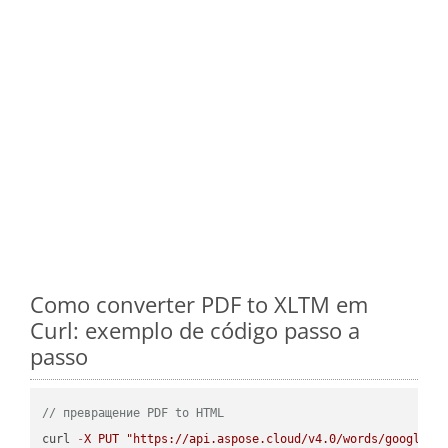
Como converter PDF to XLTM em
Curl: exemplo de código passo a
passo
// превращение PDF to HTML
curl 
-
X
PUT
"https://api.aspose.cloud/v4.0/words/google.P