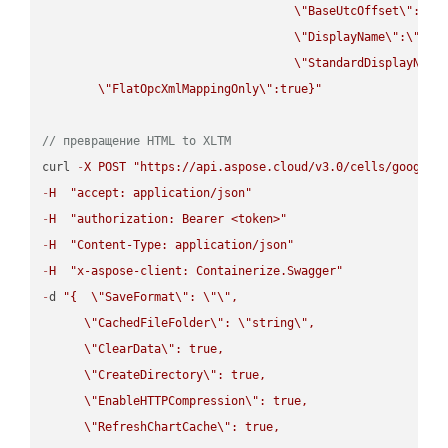
\"
BaseUtcOffset
\"
:
\"
s
\"
DisplayName
\"
:
\"
str
\"
StandardDisplayName
\"
FlatOpcXmlMappingOnly
\"
:true}"
// превращение HTML to XLTM
curl 
-
X
POST
"https://api.aspose.cloud/v3.0/cells/google.
-
H
"accept: application/json"
-
H
"authorization: Bearer <token>"
-
H
"Content-Type: application/json"
-
H
"x-aspose-client: Containerize.Swagger"
-
d 
"{  
\"
SaveFormat
\"
: 
\"
\"
,

\"
CachedFileFolder
\"
: 
\"
string
\"
,

\"
ClearData
\"
: true,  

\"
CreateDirectory
\"
: true,  

\"
EnableHTTPCompression
\"
: true,  

\"
RefreshChartCache
\"
: true,  
