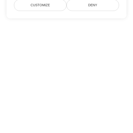
CUSTOMIZE
DENY
Другие варианты
конвертации Word
Конвертировать PDF в DOC
DOC:
Microsoft Word Binary Format
Конвертировать PDF в DOT
DOT:
Microsoft Word Template Files
Конвертировать PDF в DOCX
DOCX:
Office 2007+ Word Document
Конвертировать PDF в DOCM