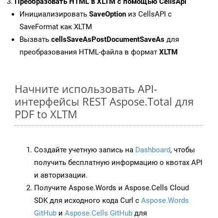
Преобразовать HTML в XLTM с помощью CellsApi
Инициализировать
SaveOption
из CellsAPI с
SaveFormat как XLTM
Вызвать
cellsSaveAsPostDocumentSaveAs
для
преобразования HTML-файла в формат
XLTM
Начните использовать API-
интерфейсы REST Aspose.Total для
PDF to XLTM
Создайте учетную запись на
Dashboard
, чтобы
получить бесплатную информацию о квотах API
и авторизации.
Получите Aspose.Words и Aspose.Cells Cloud
SDK для исходного кода Curl с
Aspose.Words
GitHub
и
Aspose.Cells GitHub
для