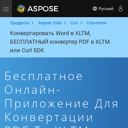
Русский
Toggle navigation
Продукты
Aspose.Total
Curl
Conversion
Конвертировать Word в XLTM,
БЕСПЛАТНЫЙ конвертер PDF в XLTM
или Curl SDK
Бесплатное
Онлайн-
Приложение Для
Конвертации