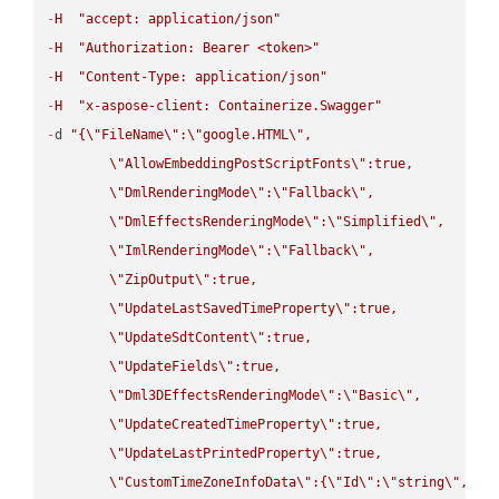
-
H
"accept: application/json"
-
H
"Authorization: Bearer <token>"
-
H
"Content-Type: application/json"
-
H
"x-aspose-client: Containerize.Swagger"
-
d 
"{
\"
FileName
\"
:
\"
google.HTML
\"
,

\"
AllowEmbeddingPostScriptFonts
\"
:true,

\"
DmlRenderingMode
\"
:
\"
Fallback
\"
,

\"
DmlEffectsRenderingMode
\"
:
\"
Simplified
\"
,

\"
ImlRenderingMode
\"
:
\"
Fallback
\"
,

\"
ZipOutput
\"
:true,

\"
UpdateLastSavedTimeProperty
\"
:true,

\"
UpdateSdtContent
\"
:true,

\"
UpdateFields
\"
:true,

\"
Dml3DEffectsRenderingMode
\"
:
\"
Basic
\"
,

\"
UpdateCreatedTimeProperty
\"
:true,

\"
UpdateLastPrintedProperty
\"
:true,

\"
CustomTimeZoneInfoData
\"
:{
\"
Id
\"
:
\"
string
\"
,
