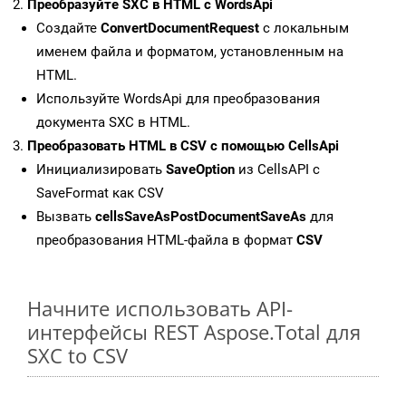
Преобразуйте SXC в HTML с WordsApi
Создайте
ConvertDocumentRequest
с локальным
именем файла и форматом, установленным на
HTML.
Используйте WordsApi для преобразования
документа SXC в HTML.
Преобразовать HTML в CSV с помощью CellsApi
Инициализировать
SaveOption
из CellsAPI с
SaveFormat как CSV
Вызвать
cellsSaveAsPostDocumentSaveAs
для
преобразования HTML-файла в формат
CSV
Начните использовать API-
интерфейсы REST Aspose.Total для
SXC to CSV