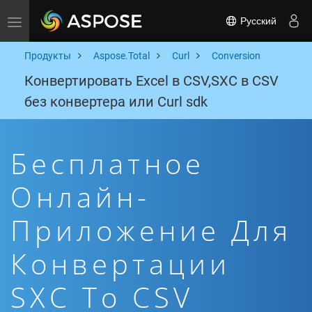
Русский
Toggle navigation
Продукты
Aspose.Total
Curl
Conversion
Конвертировать Excel в CSV,SXC в CSV
без конвертера или Curl sdk
Бесплатное
Онлайн-
Приложение Для
Конвертации
SXC To CSV