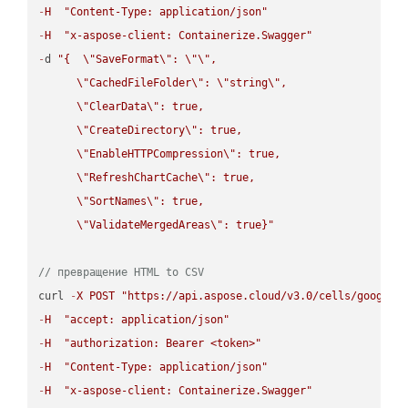
-
H
"Content-Type: application/json"
-
H
"x-aspose-client: Containerize.Swagger"
-
d 
"{  
\"
SaveFormat
\"
: 
\"
\"
,

\"
CachedFileFolder
\"
: 
\"
string
\"
,

\"
ClearData
\"
: true,  

\"
CreateDirectory
\"
: true,  

\"
EnableHTTPCompression
\"
: true,  

\"
RefreshChartCache
\"
: true,  

\"
SortNames
\"
: true,  

\"
ValidateMergedAreas
\"
: true}"
// превращение HTML to CSV
curl 
-
X
POST
"https://api.aspose.cloud/v3.0/cells/google.
-
H
"accept: application/json"
-
H
"authorization: Bearer <token>"
-
H
"Content-Type: application/json"
-
H
"x-aspose-client: Containerize.Swagger"