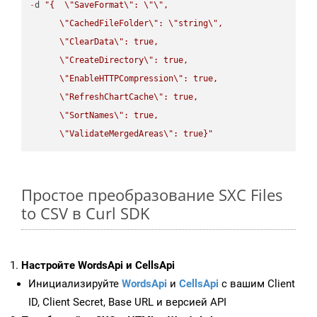
-
d 
"{  
\"
SaveFormat
\"
: 
\"
\"
,

\"
CachedFileFolder
\"
: 
\"
string
\"
,

\"
ClearData
\"
: true,  

\"
CreateDirectory
\"
: true,  

\"
EnableHTTPCompression
\"
: true,  

\"
RefreshChartCache
\"
: true,  

\"
SortNames
\"
: true,  

\"
ValidateMergedAreas
\"
: true}"
Простое преобразование SXC Files
to CSV в Curl SDK
Настройте WordsApi и CellsApi
Инициализируйте
WordsApi
и
CellsApi
с вашим Client
ID, Client Secret, Base URL и версией API