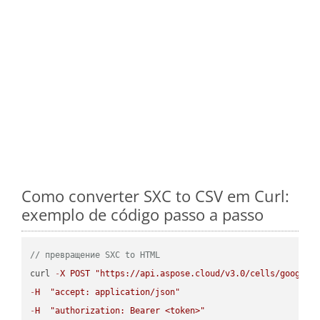
Como converter SXC to CSV em Curl:
exemplo de código passo a passo
// превращение SXC to HTML
curl 
-
X
POST
"https://api.aspose.cloud/v3.0/cells/google.
-
H
"accept: application/json"
-
H
"authorization: Bearer <token>"