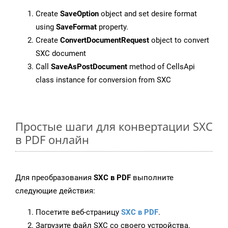
Create
SaveOption
object and set desire format
using
SaveFormat
property.
Create
ConvertDocumentRequest
object to convert
SXC document
Call
SaveAsPostDocument
method of CellsApi
class instance for conversion from SXC
Простые шаги для конвертации SXC
в PDF онлайн
Для преобразования
SXC в PDF
выполните
следующие действия:
Посетите веб-страницу
SXC в PDF
.
Загрузите файл SXC со своего устройства.