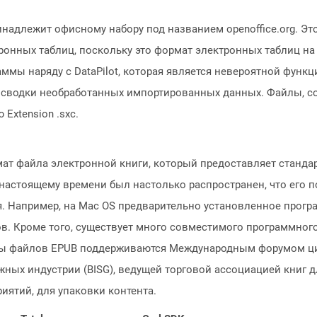
надлежит офисному набору под названием openoffice.org. Это
ронных таблиц, поскольку это формат электронных таблиц н
ммы наряду с DataPilot, которая является невероятной функц
 сводки необработанных импортированных данных. Файлы, с
Extension .sxc.
мат файла электронной книги, который предоставляет станд
 настоящему времени был настолько распространен, что его
. Например, на Mac OS предварительно установленное прогр
в. Кроме того, существует много совместимого программного
ы файлов EPUB поддерживаются Международным форумом цифр
жных индустрии (BISG), ведущей торговой ассоциацией книг 
ятий, для упаковки контента.