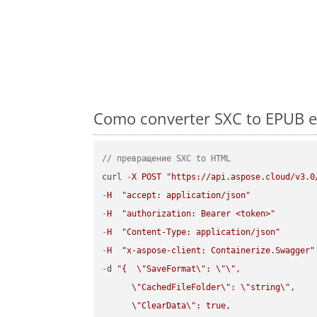
Como converter SXC to EPUB e
// превращение SXC to HTML
curl 
-
X
POST
"https://api.aspose.cloud/v3.0
-
H
"accept: application/json"
-
H
"authorization: Bearer <token>"
-
H
"Content-Type: application/json"
-
H
"x-aspose-client: Containerize.Swagger"
-
d 
"{  
\"
SaveFormat
\"
: 
\"
\"
,

\"
CachedFileFolder
\"
: 
\"
string
\"
,

\"
ClearData
\"
: true,  
