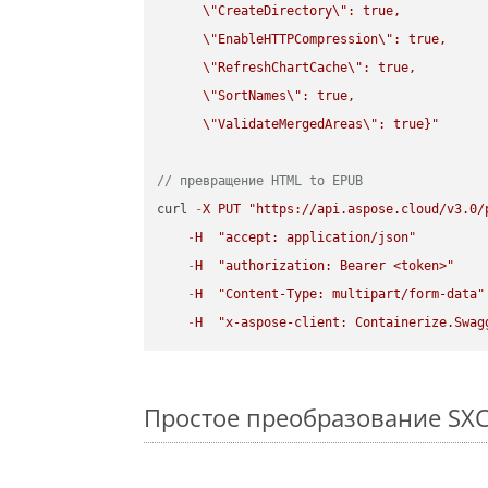
\"
CreateDirectory
\"
: true,  

\"
EnableHTTPCompression
\"
: true,  

\"
RefreshChartCache
\"
: true,  

\"
SortNames
\"
: true,  

\"
ValidateMergedAreas
\"
: true}"
// превращение HTML to EPUB
curl 
-
X
PUT
"https://api.aspose.cloud/v3.0/
-
H
"accept: application/json"
-
H
"authorization: Bearer <token>"
-
H
"Content-Type: multipart/form-data"
-
H
"x-aspose-client: Containerize.Swag
Простое преобразование SXC F