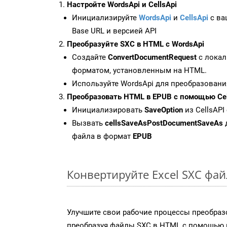
Настройте WordsApi и CellsApi
Инициализируйте
WordsApi
и
CellsApi
с ваш
Base URL и версией API
Преобразуйте SXC в HTML с WordsApi
Создайте
ConvertDocumentRequest
с локал
форматом, установленным на HTML.
Используйте WordsApi для преобразовани
Преобразовать HTML в EPUB с помощью Cel
Инициализировать
SaveOption
из CellsAPI
Вызвать
cellsSaveAsPostDocumentSaveAs
файла в формат
EPUB
Конвертируйте Excel SXC фа
Улучшите свои рабочие процессы преобраз
преобразуя файлы SXC в HTML с помощью н