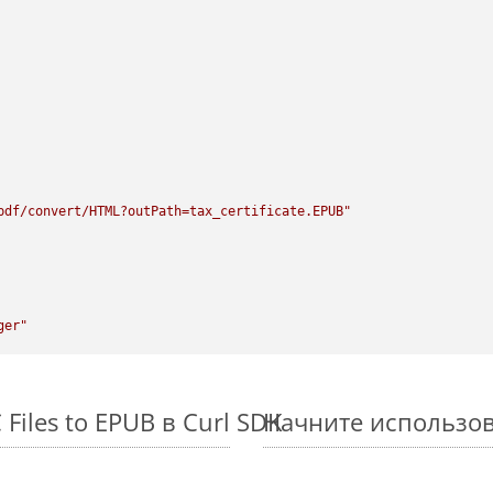
pdf/convert/HTML?outPath=tax_certificate.EPUB"
ger"
iles to EPUB в Curl SDK
Начните использова