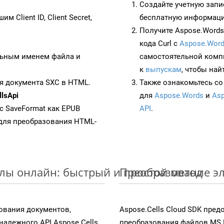
Создайте учетную запи
им Client ID, Client Secret,
бесплатную информацию
Получите Aspose.Words 
кода Curl с
Aspose.Word
ьным именем файла и
самостоятельной комп
к
выпускам
, чтобы най
я документа SXC в HTML.
Также ознакомьтесь со
lsApi
для
Aspose.Words
и
Asp
 с SaveFormat как EPUB
API
.
для преобразования HTML-
йлы онлайн: быстрый и простой метод
Преобразование эл
ования документов,
Aspose.Cells Cloud SDK пре
адежного API Aspose.Cells.
преобразования файлов MS 