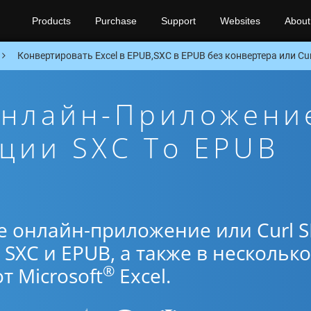
Products
Purchase
Support
Websites
About
Конвертировать Excel в EPUB,SXC в EPUB без конвертера или Cur
Онлайн-Приложени
ции SXC To EPUB
е онлайн-приложение или Curl 
SXC и EPUB, а также в несколько
®
 Microsoft
Excel.