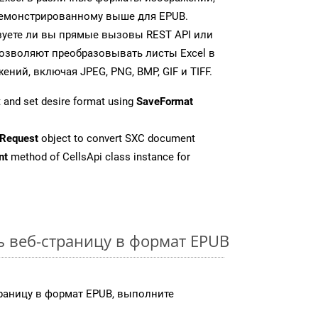
демонстрированному выше для EPUB.
зуете ли вы прямые вызовы REST API или
 позволяют преобразовывать листы Excel в
ий, включая JPEG, PNG, BMP, GIF и TIFF.
 and set desire format using
SaveFormat
Request
object to convert SXC document
nt
method of CellsApi class instance for
ь веб-страницу в формат EPUB
раницу в формат EPUB, выполните