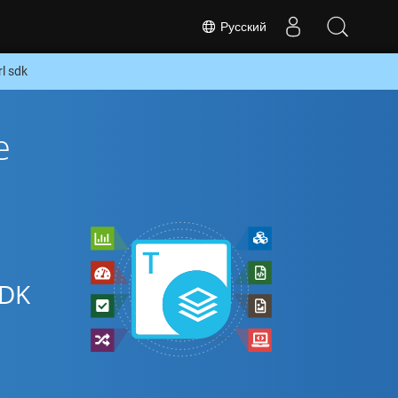
Русский
l sdk
е
SDK