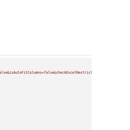
alse&isAutoFitColumns=false&checkExcelRestriction=true"