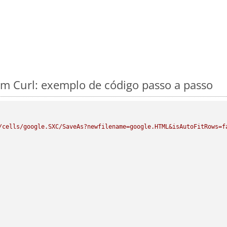
m Curl: exemplo de código passo a passo
/cells/google.SXC/SaveAs?newfilename=google.HTML&isAutoFitRows=f