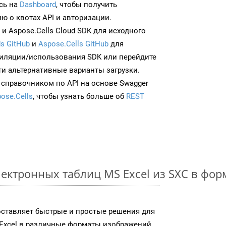
сь на
Dashboard
, чтобы получить
 о квотах API и авторизации.
и Aspose.Cells Cloud SDK для исходного
s GitHub
и
Aspose.Cells GitHub
для
иляции/использования SDK или перейдите
ти альтернативные варианты загрузки.
 справочником по API на основе Swagger
ose.Cells
, чтобы узнать больше об
REST
ектронных таблиц MS Excel из SXC в фо
доставляет быстрые и простые решения для
Excel в различные форматы изображений,