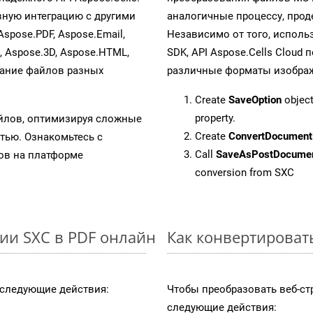
ную интеграцию с другими
аналогичные процессу, про
Aspose.PDF, Aspose.Email,
Независимо от того, исполь
s, Aspose.3D, Aspose.HTML,
SDK, API Aspose.Cells Cloud
вание файлов разных
различные форматы изображен
Create
SaveOption
object
property.
айлов, оптимизируя сложные
Create
ConvertDocument
тью. Ознакомьтесь с
Call
SaveAsPostDocume
в на платформе
conversion from SXC
ии SXC в PDF онлайн
Как конвертироват
следующие действия:
Чтобы преобразовать веб-ст
следующие действия: