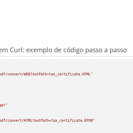
m Curl: exemplo de código passo a passo
pdf/convert/WEB?outPath=tax_certificate.HTML"
ger"
pdf/convert/HTML?outPath=tax_certificate.EPUB"