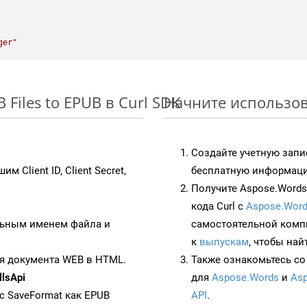
ger"
Files to EPUB в Curl SDK
Начните использова
Создайте учетную запи
им Client ID, Client Secret,
бесплатную информацию
Получите Aspose.Words 
кода Curl с
Aspose.Word
ьным именем файла и
самостоятельной комп
к
выпускам
, чтобы най
я документа WEB в HTML.
Также ознакомьтесь со
lsApi
для
Aspose.Words
и
Asp
 с SaveFormat как EPUB
API
.