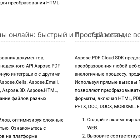
для преобразования HTML-
ы онлайн: быстрый и простой метод
Преобразование ве
ования документов,
Aspose.PDF Cloud SDK предо
адежного API Aspose.PDF.
преобразования любой веб-
ную интеграцию с другими
аналогичные процессу, про
Aspose.Cells, Aspose.Email,
Используя прямые вызовы RE
s, Aspose.3D, Aspose.HTML,
позволяют преобразовывать
вание файлов разных
форматы, включая HTML, PDFA
PPTX, DOC, DOCX, MOBIXML, E
Создайте экземпляр к
айлов, оптимизируя сложные
WEB.
тью. Ознакомьтесь с
Вызовите соответству
в на платформе