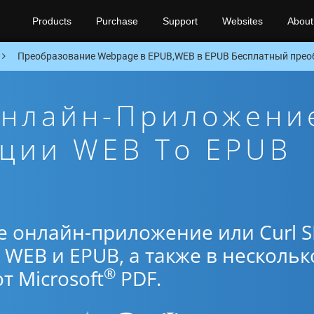
Products
Purchase
Support
Websites
About
Преобразование Webpage в EPUB,WEB в EPUB Бесплатный преоб
Онлайн-Приложени
ации WEB To EPUB
е онлайн-приложение или Curl 
WEB и EPUB, а также в нескольк
®
 Microsoft
PDF.