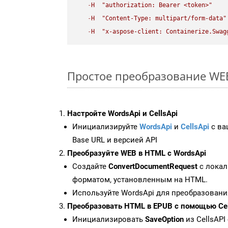
-
H
"authorization: Bearer <token>"
-
H
"Content-Type: multipart/form-data"
-
H
"x-aspose-client: Containerize.Swag
Простое преобразование WEB 
Настройте WordsApi и CellsApi
Инициализируйте
WordsApi
и
CellsApi
с ваш
Base URL и версией API
Преобразуйте WEB в HTML с WordsApi
Создайте
ConvertDocumentRequest
с локал
форматом, установленным на HTML.
Используйте WordsApi для преобразовани
Преобразовать HTML в EPUB с помощью Cel
Инициализировать
SaveOption
из CellsAPI