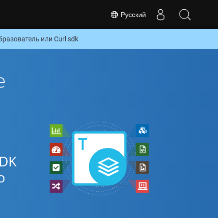
Русский
разователь или Curl sdk
е
SDK
о