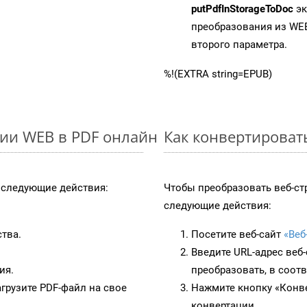
putPdfInStorageToDoc
эк
преобразования из WEB
второго параметра.
%!(EXTRA string=EPUB)
ии WEB в PDF онлайн
Как конвертироват
следующие действия:
Чтобы преобразовать веб-ст
следующие действия:
ства.
Посетите веб-сайт
«Веб
Введите URL-адрес веб
ия.
преобразовать, в соот
грузите PDF-файл на свое
Нажмите кнопку «Конве
конвертации.