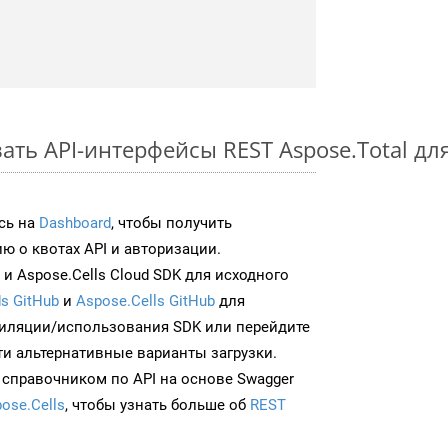
ть API-интерфейсы REST Aspose.Total дл
сь на
Dashboard
, чтобы получить
 о квотах API и авторизации.
и Aspose.Cells Cloud SDK для исходного
s GitHub
и
Aspose.Cells GitHub
для
иляции/использования SDK или перейдите
ти альтернативные варианты загрузки.
 справочником по API на основе Swagger
ose.Cells
, чтобы узнать больше об
REST