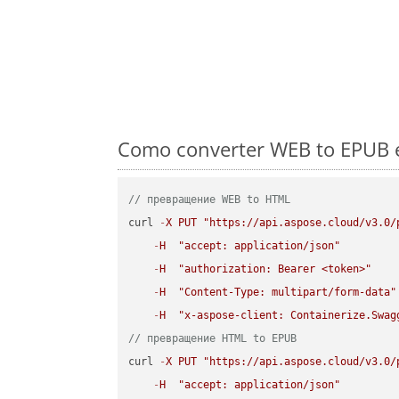
Como converter WEB to EPUB e
// превращение WEB to HTML
curl 
-
X
PUT
"https://api.aspose.cloud/v3.0/
-
H
"accept: application/json"
-
H
"authorization: Bearer <token>"
-
H
"Content-Type: multipart/form-data"
-
H
"x-aspose-client: Containerize.Swag
// превращение HTML to EPUB
curl 
-
X
PUT
"https://api.aspose.cloud/v3.0/
-
H
"accept: application/json"