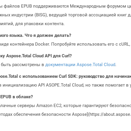
ы файлов EPUB поддерживаются Международным форумом цифр
жных индустрии (BISG), ведущей торговой ассоциацией книг 
ятий, для упаковки контента.
мого языка. Что я должен делать?
 виде контейнера Docker. Попробуйте использовать его с cURL
у Aspose.Total Cloud API для Curl?
 быть рассмотрены в
документации Aspose.Total Cloud
.
ose.Total с использованием Curl SDK: руководство для начин
з инициализацию API ASOPE.Total Cloud, но также помогает в
 EPUB в облаке?
блачные серверы Amazon EC2, которые гарантируют безопасно
одах обеспечения безопасности Aspose](https://about.aspose.c