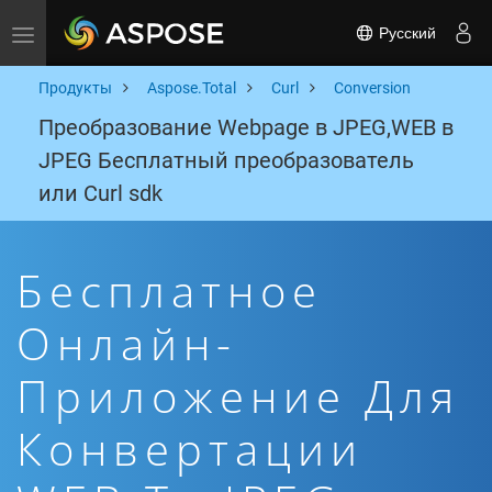
Русский
Toggle navigation
Продукты
Aspose.Total
Curl
Conversion
Преобразование Webpage в JPEG,WEB в
JPEG Бесплатный преобразователь
или Curl sdk
Бесплатное
Онлайн-
Приложение Для
Конвертации