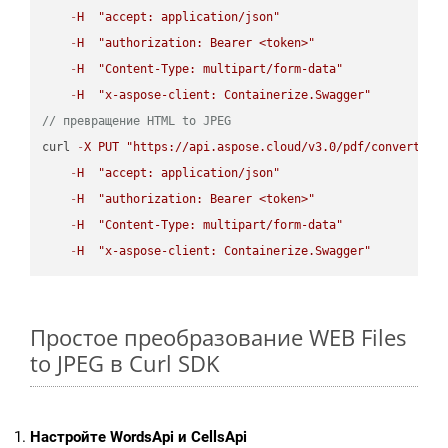
-
H
"accept: application/json"
-
H
"authorization: Bearer <token>"
-
H
"Content-Type: multipart/form-data"
-
H
"x-aspose-client: Containerize.Swagger"
// превращение HTML to JPEG
curl 
-
X
PUT
"https://api.aspose.cloud/v3.0/pdf/convert/HT
-
H
"accept: application/json"
-
H
"authorization: Bearer <token>"
-
H
"Content-Type: multipart/form-data"
-
H
"x-aspose-client: Containerize.Swagger"
Простое преобразование WEB Files
to JPEG в Curl SDK
Настройте WordsApi и CellsApi