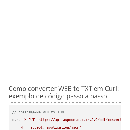
Como converter WEB to TXT em Curl:
exemplo de código passo a passo
// превращение WEB to HTML
curl 
-
X
PUT
"https://api.aspose.cloud/v3.0/pdf/convert/WE
-
H
"accept: application/json"