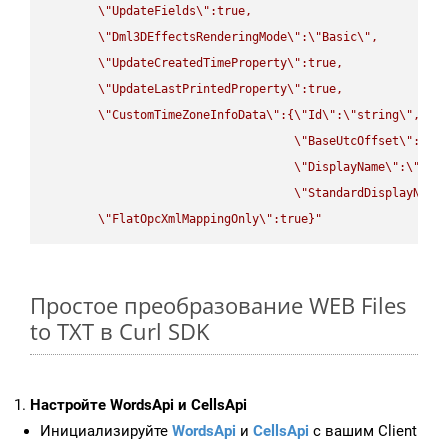
\"
UpdateFields
\"
:true,

\"
Dml3DEffectsRenderingMode
\"
:
\"
Basic
\"
,

\"
UpdateCreatedTimeProperty
\"
:true,

\"
UpdateLastPrintedProperty
\"
:true,

\"
CustomTimeZoneInfoData
\"
:{
\"
Id
\"
:
\"
string
\"
,

\"
BaseUtcOffset
\"
:
\"
s
\"
DisplayName
\"
:
\"
str
\"
StandardDisplayName
\"
FlatOpcXmlMappingOnly
\"
:true}"
Простое преобразование WEB Files
to TXT в Curl SDK
Настройте WordsApi и CellsApi
Инициализируйте
WordsApi
и
CellsApi
с вашим Client