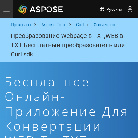
Русский
Toggle navigation
Продукты
Aspose.Total
Curl
Conversion
Преобразование Webpage в TXT,WEB в
TXT Бесплатный преобразователь или
Curl sdk
Бесплатное
Онлайн-
Приложение Для
Конвертации