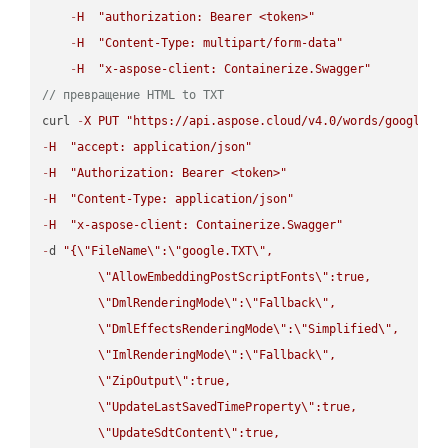
-
H
"authorization: Bearer <token>"
-
H
"Content-Type: multipart/form-data"
-
H
"x-aspose-client: Containerize.Swagger"
// превращение HTML to TXT
curl 
-
X
PUT
"https://api.aspose.cloud/v4.0/words/google.H
-
H
"accept: application/json"
-
H
"Authorization: Bearer <token>"
-
H
"Content-Type: application/json"
-
H
"x-aspose-client: Containerize.Swagger"
-
d 
"{
\"
FileName
\"
:
\"
google.TXT
\"
,

\"
AllowEmbeddingPostScriptFonts
\"
:true,

\"
DmlRenderingMode
\"
:
\"
Fallback
\"
,

\"
DmlEffectsRenderingMode
\"
:
\"
Simplified
\"
,

\"
ImlRenderingMode
\"
:
\"
Fallback
\"
,

\"
ZipOutput
\"
:true,

\"
UpdateLastSavedTimeProperty
\"
:true,

\"
UpdateSdtContent
\"
:true,
