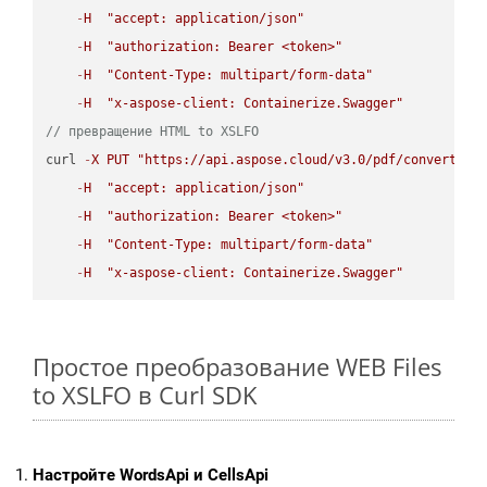
-
H
"accept: application/json"
-
H
"authorization: Bearer <token>"
-
H
"Content-Type: multipart/form-data"
-
H
"x-aspose-client: Containerize.Swagger"
// превращение HTML to XSLFO
curl 
-
X
PUT
"https://api.aspose.cloud/v3.0/pdf/convert/HT
-
H
"accept: application/json"
-
H
"authorization: Bearer <token>"
-
H
"Content-Type: multipart/form-data"
-
H
"x-aspose-client: Containerize.Swagger"
Простое преобразование WEB Files
to XSLFO в Curl SDK
Настройте WordsApi и CellsApi