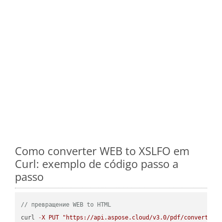
Como converter WEB to XSLFO em
Curl: exemplo de código passo a
passo
// превращение WEB to HTML
curl 
-
X
PUT
"https://api.aspose.cloud/v3.0/pdf/convert/WE