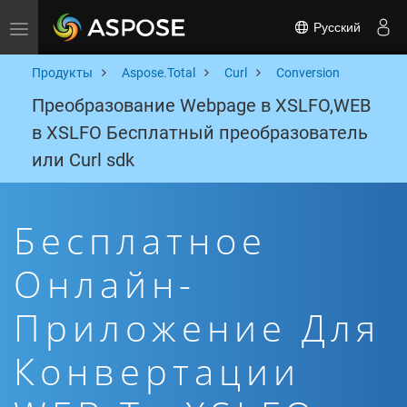
Русский
Toggle navigation
Продукты
Aspose.Total
Curl
Conversion
Преобразование Webpage в XSLFO,WEB
в XSLFO Бесплатный преобразователь
или Curl sdk
Бесплатное
Онлайн-
Приложение Для
Конвертации