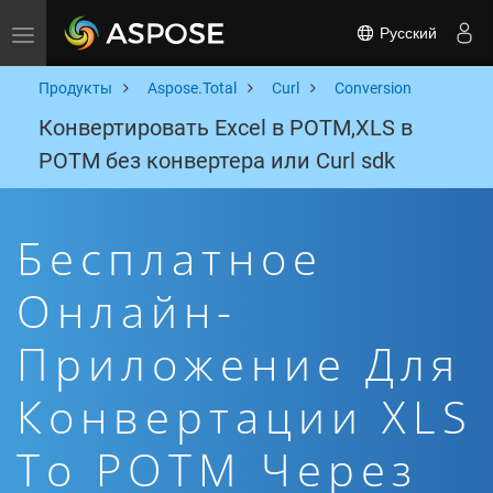
Русский
Toggle navigation
Продукты
Aspose.Total
Curl
Conversion
Конвертировать Excel в POTM,XLS в
POTM без конвертера или Curl sdk
Бесплатное
Онлайн-
Приложение Для
Конвертации XLS
To POTM Через