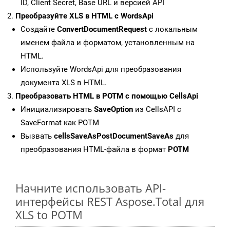
ID, Client Secret, Base URL и версией API
Преобразуйте XLS в HTML с WordsApi
Создайте
ConvertDocumentRequest
с локальным
именем файла и форматом, установленным на
HTML.
Используйте WordsApi для преобразования
документа XLS в HTML.
Преобразовать HTML в POTM с помощью CellsApi
Инициализировать
SaveOption
из CellsAPI с
SaveFormat как POTM
Вызвать
cellsSaveAsPostDocumentSaveAs
для
преобразования HTML-файла в формат
POTM
Начните использовать API-
интерфейсы REST Aspose.Total для
XLS to POTM