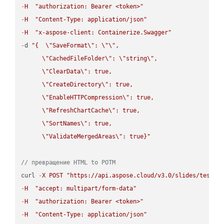
-
H
"authorization: Bearer <token>"
-
H
"Content-Type: application/json"
-
H
"x-aspose-client: Containerize.Swagger"
-
d 
"{  
\"
SaveFormat
\"
: 
\"
\"
,

\"
CachedFileFolder
\"
: 
\"
string
\"
,

\"
ClearData
\"
: true,  

\"
CreateDirectory
\"
: true,  

\"
EnableHTTPCompression
\"
: true,  

\"
RefreshChartCache
\"
: true,  

\"
SortNames
\"
: true,  

\"
ValidateMergedAreas
\"
: true}"
// превращение HTML to POTM
curl 
-
X
POST
"https://api.aspose.cloud/v3.0/slides/test-u
-
H
"accept: multipart/form-data"
-
H
"authorization: Bearer <token>"
-
H
"Content-Type: application/json"