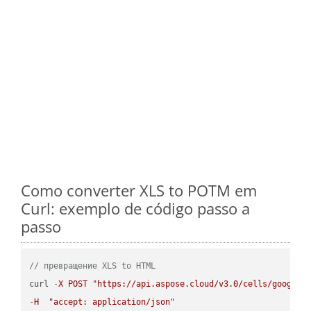
Como converter XLS to POTM em
Curl: exemplo de código passo a
passo
// превращение XLS to HTML
curl 
-
X
POST
"https://api.aspose.cloud/v3.0/cells/google.
-
H
"accept: application/json"