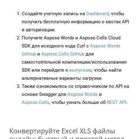
Создайте учетную запись на
Dashboard
, чтобы
получить бесплатную информацию о квотах API
и авторизации.
Получите Aspose.Words и Aspose.Cells Cloud
SDK для исходного кода Curl с
Aspose.Words
GitHub
и
Aspose.Cells GitHub
для
самостоятельной компиляции/использования
SDK или перейдите к
выпускам
, чтобы найти
альтернативные варианты загрузки.
Также ознакомьтесь со справочником по API на
основе Swagger для
Aspose.Words
и
Aspose.Cells
, чтобы узнать больше об
REST API
.
Конвертируйте Excel XLS файлы
онлайн: быстрый и простой метод