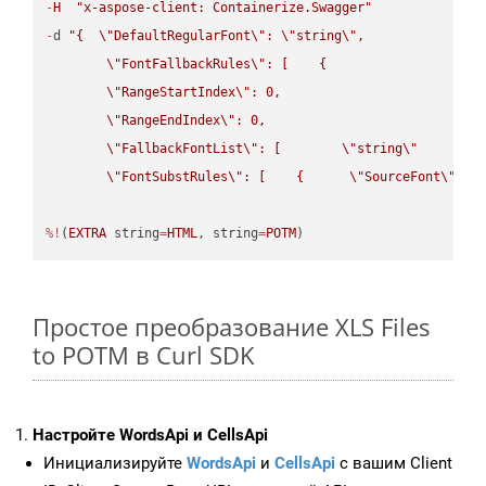
-
H
"x-aspose-client: Containerize.Swagger"
-
d 
"{  
\"
DefaultRegularFont
\"
: 
\"
string
\"
,

\"
FontFallbackRules
\"
: [    {

\"
RangeStartIndex
\"
: 0,

\"
RangeEndIndex
\"
: 0,

\"
FallbackFontList
\"
: [        
\"
string
\"
      ]  
\"
FontSubstRules
\"
: [    {      
\"
SourceFont
\"
: 
\
%!
(
EXTRA
 string
=
HTML
, string
=
POTM
)
Простое преобразование XLS Files
to POTM в Curl SDK
Настройте WordsApi и CellsApi
Инициализируйте
WordsApi
и
CellsApi
с вашим Client