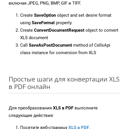
включая JPEG, PNG, BMP, GIF и TIFF.
Create
SaveOption
object and set desire format
using
SaveFormat
property.
Create
ConvertDocumentRequest
object to convert
XLS document
Call
SaveAsPostDocument
method of CellsApi
class instance for conversion from XLS
Простые шаги для конвертации XLS
в PDF онлайн
Для преобразования
XLS в PDF
выполните
следующие действия:
Посетите веб-страницу
XLS в PDF
.