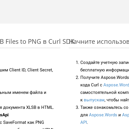
Files to PNG в Curl SDK
Начните использова
Создайте учетную запи
им Client ID, Client Secret,
бесплатную информацию
Получите Aspose.Words 
кода Curl с
Aspose.Word
ьным именем файла и
самостоятельной комп
к
выпускам
, чтобы най
я документа XLSB в HTML.
Также ознакомьтесь со
sApi
для
Aspose.Words
и
Asp
 с SaveFormat как PNG
API
.