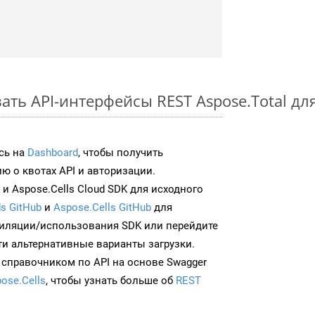
ть API-интерфейсы REST Aspose.Total дл
сь на
Dashboard
, чтобы получить
 о квотах API и авторизации.
и Aspose.Cells Cloud SDK для исходного
s GitHub
и
Aspose.Cells GitHub
для
иляции/использования SDK или перейдите
ти альтернативные варианты загрузки.
 справочником по API на основе Swagger
ose.Cells
, чтобы узнать больше об
REST