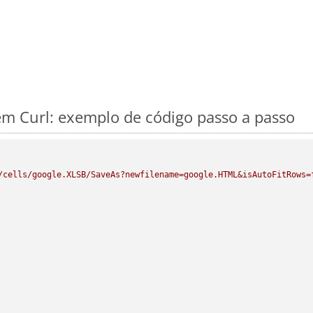
m Curl: exemplo de código passo a passo
/cells/google.XLSB/SaveAs?newfilename=google.HTML&isAutoFitRows=