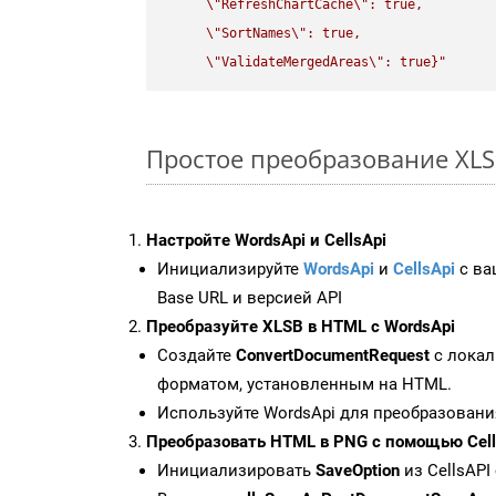
\"
RefreshChartCache
\"
: true,  

\"
SortNames
\"
: true,  

\"
ValidateMergedAreas
\"
: true}"
Простое преобразование XLSB 
Настройте WordsApi и CellsApi
Инициализируйте
WordsApi
и
CellsApi
с ваш
Base URL и версией API
Преобразуйте XLSB в HTML с WordsApi
Создайте
ConvertDocumentRequest
с локал
форматом, установленным на HTML.
Используйте WordsApi для преобразовани
Преобразовать HTML в PNG с помощью Cell
Инициализировать
SaveOption
из CellsAPI