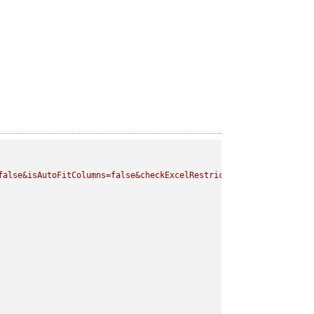
false&isAutoFitColumns=false&checkExcelRestriction=true"