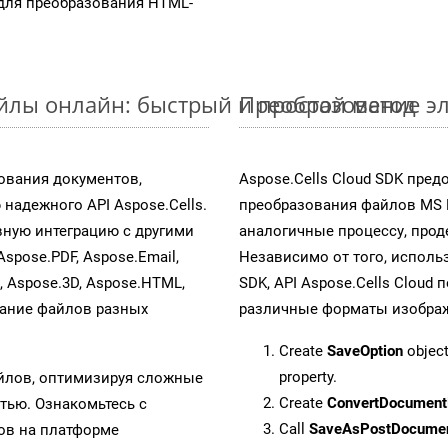
для преобразования HTML-
айлы онлайн: быстрый и простой метод
Преобразование эл
ования документов,
Aspose.Cells Cloud SDK пре
надежного API Aspose.Cells.
преобразования файлов MS 
ную интеграцию с другими
аналогичные процессу, про
Aspose.PDF, Aspose.Email,
Независимо от того, исполь
s, Aspose.3D, Aspose.HTML,
SDK, API Aspose.Cells Cloud
вание файлов разных
различные форматы изображен
Create
SaveOption
object
property.
айлов, оптимизируя сложные
Create
ConvertDocument
тью. Ознакомьтесь с
Call
SaveAsPostDocume
в на платформе