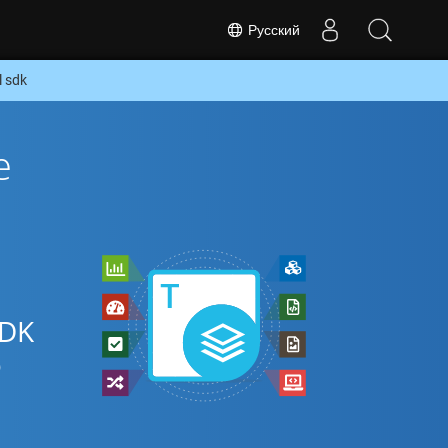
Русский
 sdk
е
SDK
о