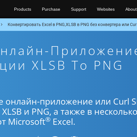
Products
Purchase
Support
Websites
About
Конвертировать Excel в PNG,XLSB в PNG без конвертера или Curl
Онлайн-Приложени
ции XLSB To PNG
е онлайн-приложение или Curl 
XLSB и PNG, а также в нескольк
®
 Microsoft
Excel.