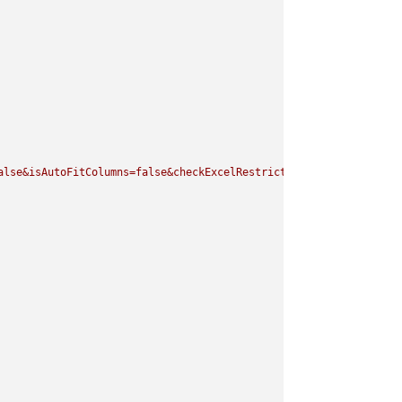
alse&isAutoFitColumns=false&checkExcelRestriction=true"