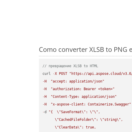
Como converter XLSB to PNG e
// превращение XLSB to HTML
curl 
-
X
POST
"https://api.aspose.cloud/v3.0
-
H
"accept: application/json"
-
H
"authorization: Bearer <token>"
-
H
"Content-Type: application/json"
-
H
"x-aspose-client: Containerize.Swagger"
-
d 
"{  
\"
SaveFormat
\"
: 
\"
\"
,

\"
CachedFileFolder
\"
: 
\"
string
\"
,

\"
ClearData
\"
: true,  
