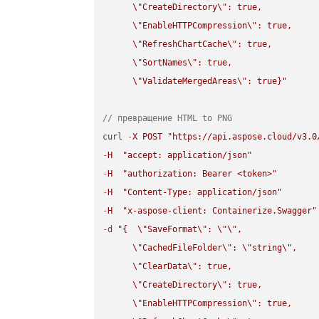
\"
CreateDirectory
\"
: true,  

\"
EnableHTTPCompression
\"
: true,  

\"
RefreshChartCache
\"
: true,  

\"
SortNames
\"
: true,  

\"
ValidateMergedAreas
\"
: true}"
// превращение HTML to PNG
curl 
-
X
POST
"https://api.aspose.cloud/v3.0
-
H
"accept: application/json"
-
H
"authorization: Bearer <token>"
-
H
"Content-Type: application/json"
-
H
"x-aspose-client: Containerize.Swagger"
-
d 
"{  
\"
SaveFormat
\"
: 
\"
\"
,

\"
CachedFileFolder
\"
: 
\"
string
\"
,

\"
ClearData
\"
: true,  

\"
CreateDirectory
\"
: true,  

\"
EnableHTTPCompression
\"
: true,  
