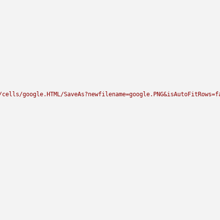
/cells/google.HTML/SaveAs?newfilename=google.PNG&isAutoFitRows=f