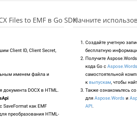
 Files to EMF в Go SDK
Начните использов
Создайте учетную запи
им Client ID, Client Secret,
бесплатную информацию
Получите Aspose.Words 
кода Go с
Aspose.Words
ьным именем файла и
самостоятельной комп
к
выпускам
, чтобы най
я документа DOCX в HTML.
Также ознакомьтесь со
sApi
для
Aspose.Words
и
Asp
 с SaveFormat как EMF
API
.
для преобразования HTML-