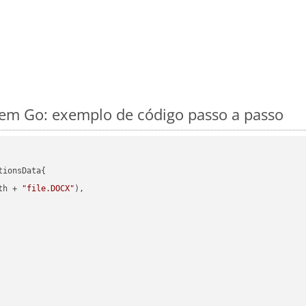
m Go: exemplo de código passo a passo
ionsData{

th + 
"file.DOCX"
),
