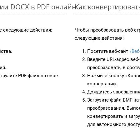
ции DOCX в PDF онлайн
Как конвертироват
 следующие действия:
Чтобы преобразовать веб-ст
следующие действия:
йства.
Посетите веб-сайт
«Веб
Введите URL-адрес веб
ия.
преобразовать, в соот
грузите PDF-файл на свое
Нажмите кнопку «Конве
конвертации.
Дождитесь завершения
Загрузите файл EMF на
преобразования. Выпол
конвертировать и загр
для автономного досту