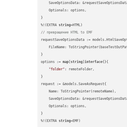
    SaveOptionsData: &requestSaveOptionsData
    Optionals: options,

}

%!(EXTRA 
string
// превращение HTML to EMF
requestSaveOptionsData := models.HtmlSaveOpt
    FileName: ToStringPointer(baseTestOutPa
}

options := 
map
[
string
]
interface
{}{

"folder"
: remoteFolder,

}

request := &models.SaveAsRequest{

    Name: ToStringPointer(remoteName),

    SaveOptionsData: &requestSaveOptionsData
    Optionals: options,

}

%!(EXTRA 
string
=EMF)