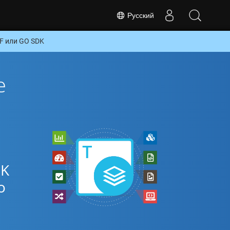
Русский
F или GO SDK
е
DK
о