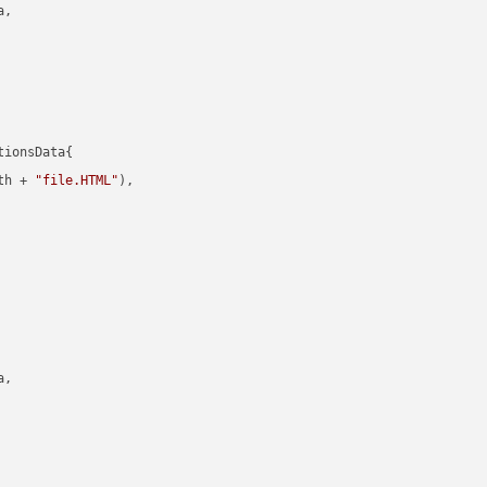
,

ionsData{

th + 
"file.HTML"
),

,
