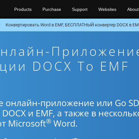
Products
Purchase
Support
Websites
About
Конвертировать Word в EMF, БЕСПЛАТНЫЙ конвертер DOCX в EM
Онлайн-Приложени
ации DOCX To EMF
е онлайн-приложение или Go S
DOCX и EMF, а также в нескольк
®
 Microsoft
Word.