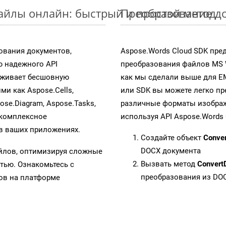
айлы онлайн: быстрый и простой метод
Преобразование д
ования документов,
Aspose.Words Cloud SDK пре
 надежного API
преобразования файлов MS 
рживает бесшовную
как мы сделали выше для E
ми как Aspose.Cells,
или SDK вы можете легко п
pose.Diagram, Aspose.Tasks,
различные форматы изображен
 комплексное
используя API Aspose.Words 
в ваших приложениях.
Создайте объект
Conve
DOCX документа
айлов, оптимизируя сложные
Вызвать метод
Convert
тью. Ознакомьтесь с
преобразования из DO
в на платформе