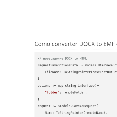
Como converter DOCX to EMF e
// превращение DOCX to HTML
requestSaveOptionsData := models.HtmlSaveOpt
    FileName: ToStringPointer(baseTestOutPa
}

options := 
map
[
string
]
interface
{}{

"folder"
: remoteFolder,

}

request := &models.SaveAsRequest{

    Name: ToStringPointer(remoteName),
