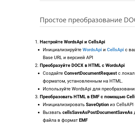
Простое преобразование DOCX
Настройте WordsApi и CellsApi
Инициализируйте
WordsApi
и
CellsApi
с ваш
Base URL и версией API
Преобразуйте DOCX в HTML с WordsApi
Создайте
ConvertDocumentRequest
с локал
форматом, установленным на HTML.
Используйте WordsApi для преобразовани
Преобразовать HTML в EMF с помощью Cell
Инициализировать
SaveOption
из CellsAPI
Вызвать
cellsSaveAsPostDocumentSaveAs
файла в формат
EMF