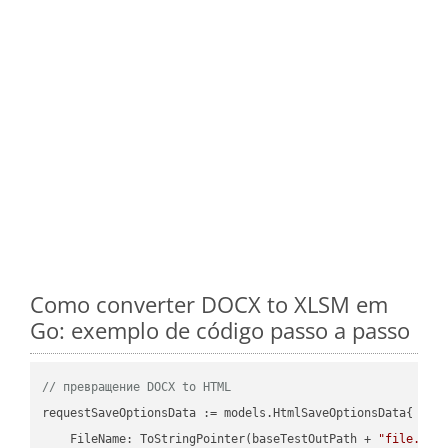
Como converter DOCX to XLSM em
Go: exemplo de código passo a passo
// превращение DOCX to HTML
requestSaveOptionsData := models.HtmlSaveOptionsData{

    FileName: ToStringPointer(baseTestOutPath + 
"file.DOC