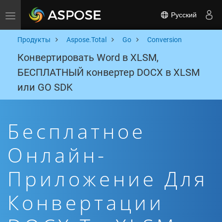
Русский
Toggle navigation
Продукты
Aspose.Total
Go
Conversion
Конвертировать Word в XLSM,
БЕСПЛАТНЫЙ конвертер DOCX в XLSM
или GO SDK
Бесплатное
Онлайн-
Приложение Для
Конвертации