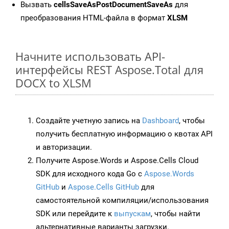
Вызвать
cellsSaveAsPostDocumentSaveAs
для
преобразования HTML-файла в формат
XLSM
Начните использовать API-
интерфейсы REST Aspose.Total для
DOCX to XLSM
Создайте учетную запись на
Dashboard
, чтобы
получить бесплатную информацию о квотах API
и авторизации.
Получите Aspose.Words и Aspose.Cells Cloud
SDK для исходного кода Go с
Aspose.Words
GitHub
и
Aspose.Cells GitHub
для
самостоятельной компиляции/использования
SDK или перейдите к
выпускам
, чтобы найти
альтернативные варианты загрузки.