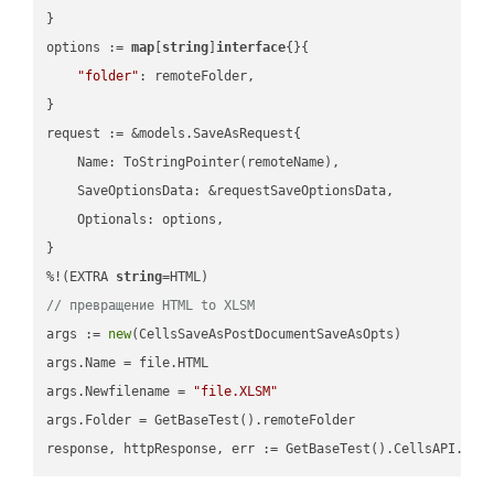
}

options := 
map
[
string
]
interface
{}{

"folder"
: remoteFolder,

}

request := &models.SaveAsRequest{

    Name: ToStringPointer(remoteName),

    SaveOptionsData: &requestSaveOptionsData,

    Optionals: options,

}

%!(EXTRA 
string
// превращение HTML to XLSM
args := 
new
(CellsSaveAsPostDocumentSaveAsOpts)

args.Name = file.HTML

args.Newfilename = 
"file.XLSM"
args.Folder = GetBaseTest().remoteFolder
