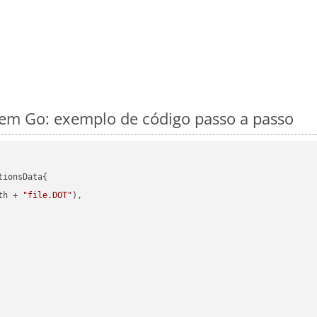
m Go: exemplo de código passo a passo
ionsData{

th + 
"file.DOT"
),
