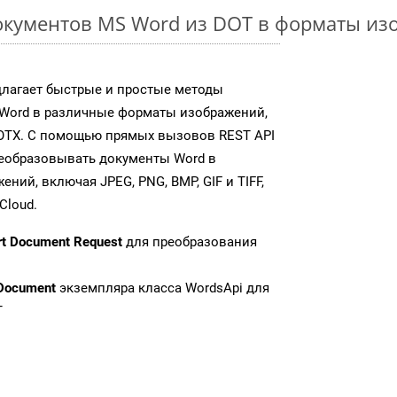
окументов MS Word из DOT в форматы из
длагает быстрые и простые методы
Word в различные форматы изображений,
OTX. С помощью прямых вызовов REST API
реобразовывать документы Word в
ий, включая JPEG, PNG, BMP, GIF и TIFF,
Cloud.
rt Document Request
для преобразования
Document
экземпляра класса WordsApi для
T