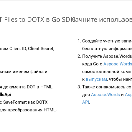
Files to DOTX в Go SDK
Начните использов
Создайте учетную запи
им Client ID, Client Secret,
бесплатную информацию
Получите Aspose.Words 
кода Go с
Aspose.Words
ьным именем файла и
самостоятельной комп
к
выпускам
, чтобы най
я документа DOT в HTML.
Также ознакомьтесь со
lsApi
для
Aspose.Words
и
Asp
 с SaveFormat как DOTX
API
.
для преобразования HTML-