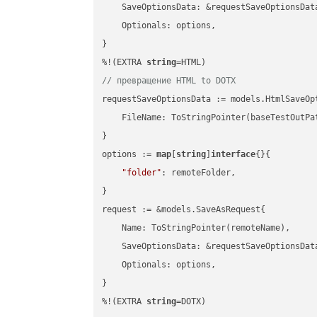
    SaveOptionsData: &requestSaveOptionsData
    Optionals: options,

}

%!(EXTRA 
string
// превращение HTML to DOTX
requestSaveOptionsData := models.HtmlSaveOpt
    FileName: ToStringPointer(baseTestOutPa
}

options := 
map
[
string
]
interface
{}{

"folder"
: remoteFolder,

}

request := &models.SaveAsRequest{

    Name: ToStringPointer(remoteName),

    SaveOptionsData: &requestSaveOptionsData
    Optionals: options,

}

%!(EXTRA 
string
=DOTX)