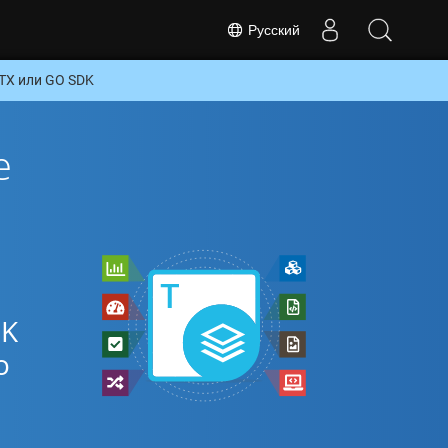
Русский
TX или GO SDK
е
DK
о