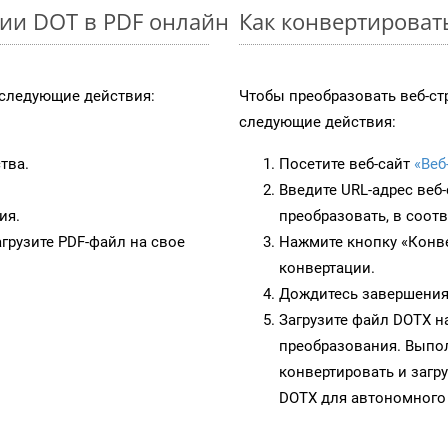
ии DOT в PDF онлайн
Как конвертироват
следующие действия:
Чтобы преобразовать веб-ст
следующие действия:
тва.
Посетите веб-сайт
«Веб
Введите URL-адрес веб
ия.
преобразовать, в соот
грузите PDF-файл на свое
Нажмите кнопку «Конве
конвертации.
Дождитесь завершения
Загрузите файл DOTX н
преобразования. Выпол
конвертировать и загр
DOTX для автономного