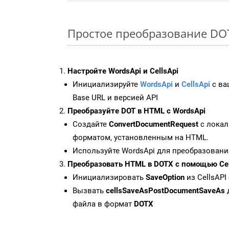
Простое преобразование DOT 
Настройте WordsApi и CellsApi
Инициализируйте
WordsApi
и
CellsApi
с ваш
Base URL и версией API
Преобразуйте DOT в HTML с WordsApi
Создайте
ConvertDocumentRequest
с локал
форматом, установленным на HTML.
Используйте WordsApi для преобразовани
Преобразовать HTML в DOTX с помощью Cel
Инициализировать
SaveOption
из CellsAPI
Вызвать
cellsSaveAsPostDocumentSaveAs
файла в формат
DOTX