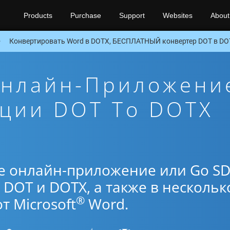
Products
Purchase
Support
Websites
About
Конвертировать Word в DOTX, БЕСПЛАТНЫЙ конвертер DOT в DO
Онлайн-Приложени
ации DOT To DOTX
е онлайн-приложение или Go S
DOT и DOTX, а также в нескольк
®
 Microsoft
Word.