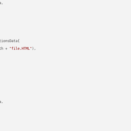
,

ionsData{

th + 
"file.HTML"
),

,
