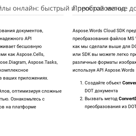
лы онлайн: быстрый и простой метод
Преобразование д
ования документов,
Aspose.Words Cloud SDK пре
надежного API
преобразования файлов MS 
рживает бесшовную
как мы сделали выше для D
ми как Aspose.Cells,
или SDK вы можете легко п
pose.Diagram, Aspose.Tasks,
различные форматы изображен
 комплексное
используя API Aspose.Words 
в ваших приложениях.
Создайте объект
Conve
DOT документа
айлов, оптимизируя сложные
Вызвать метод
Convert
тью. Ознакомьтесь с
преобразования из DO
в на платформе