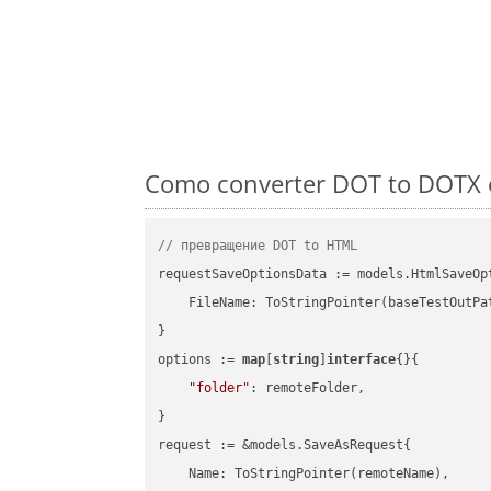
Como converter DOT to DOTX e
// превращение DOT to HTML
requestSaveOptionsData := models.HtmlSaveOpt
    FileName: ToStringPointer(baseTestOutPa
}

options := 
map
[
string
]
interface
{}{

"folder"
: remoteFolder,

}

request := &models.SaveAsRequest{

    Name: ToStringPointer(remoteName),
