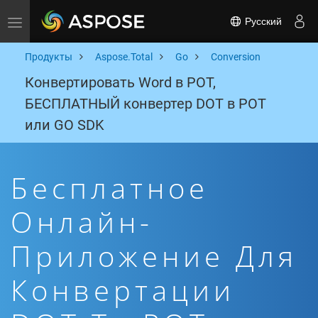
Русский
Toggle navigation
Продукты
Aspose.Total
Go
Conversion
Конвертировать Word в POT,
БЕСПЛАТНЫЙ конвертер DOT в POT
или GO SDK
Бесплатное
Онлайн-
Приложение Для
Конвертации