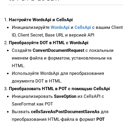
Настройте WordsApi и CellsApi
Инициализируйте
WordsApi
и
CellsApi
с вашим Client
ID, Client Secret, Base URL и версией API
Преобразуйте DOT в HTML с WordsApi
Создайте
ConvertDocumentRequest
с локальным
именем файла и форматом, установленным на
HTML.
Используйте WordsApi для преобразования
документа DOT в HTML.
Преобразовать HTML в POT с помощью CellsApi
Инициализировать
SaveOption
из CellsAPI с
SaveFormat как POT
Вызвать
cellsSaveAsPostDocumentSaveAs
для
преобразования HTML-файла в формат
POT