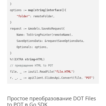
}

options := 
map
[
string
]
interface
{}{

"folder"
: remoteFolder,

}

request := &models.SaveAsRequest{

    Name: ToStringPointer(remoteName),

    SaveOptionsData: &requestSaveOptionsData,

    Optionals: options,

}

%!(EXTRA 
string
// превращение HTML to POT
file, _ := ioutil.ReadFile(
"file.HTML"
)

r, _, _ := apiClient.SlidesApi.Convert(file, 
"POT"
Простое преобразование DOT Files
to POT в Go SDK