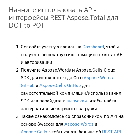
Начните использовать API-
интерфейсы REST Aspose.Total для
DOT to POT
Создайте учетную запись на
Dashboard
, чтобы
получить бесплатную информацию о квотах API
и авторизации.
Получите Aspose.Words и Aspose.Cells Cloud
SDK для исходного кода Go с
Aspose.Words
GitHub
и
Aspose.Cells GitHub
для
самостоятельной компиляции/использования
SDK или перейдите к
выпускам
, чтобы найти
альтернативные варианты загрузки.
Также ознакомьтесь со справочником по API на
основе Swagger для
Aspose.Words
и
Aspose.Cells
, чтобы узнать больше об
REST API
.