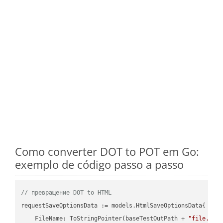
Como converter DOT to POT em Go:
exemplo de código passo a passo
// превращение DOT to HTML
requestSaveOptionsData := models.HtmlSaveOptionsData{

    FileName: ToStringPointer(baseTestOutPath + 
"file.DOT