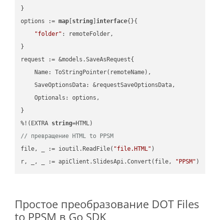
}

options := 
map
[
string
]
interface
{}{

"folder"
: remoteFolder,

}

request := &models.SaveAsRequest{

    Name: ToStringPointer(remoteName),

    SaveOptionsData: &requestSaveOptionsData,

    Optionals: options,

}

%!(EXTRA 
string
// превращение HTML to PPSM
file, _ := ioutil.ReadFile(
"file.HTML"
)

r, _, _ := apiClient.SlidesApi.Convert(file, 
"PPSM"
Простое преобразование DOT Files
to PPSM в Go SDK