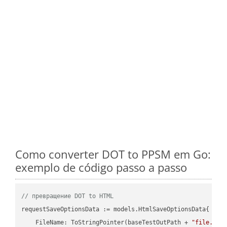
Como converter DOT to PPSM em Go:
exemplo de código passo a passo
// превращение DOT to HTML
requestSaveOptionsData := models.HtmlSaveOptionsData{

    FileName: ToStringPointer(baseTestOutPath + 
"file.DOT