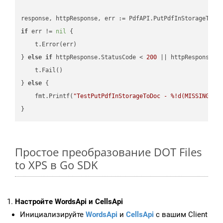
if
 err != 
nil
 {

    t.Error(err)

} 
else
if
 httpResponse.StatusCode < 
200
 || httpResponse.S
    t.Fail()

} 
else
 {

    fmt.Printf(
"TestPutPdfInStorageToDoc - %!d(MISSING)\n
Простое преобразование DOT Files
to XPS в Go SDK
Настройте WordsApi и CellsApi
Инициализируйте
WordsApi
и
CellsApi
с вашим Client