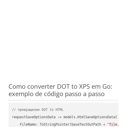
Como converter DOT to XPS em Go:
exemplo de código passo a passo
// превращение DOT to HTML
requestSaveOptionsData := models.HtmlSaveOptionsData{

    FileName: ToStringPointer(baseTestOutPath + 
"file.DOT