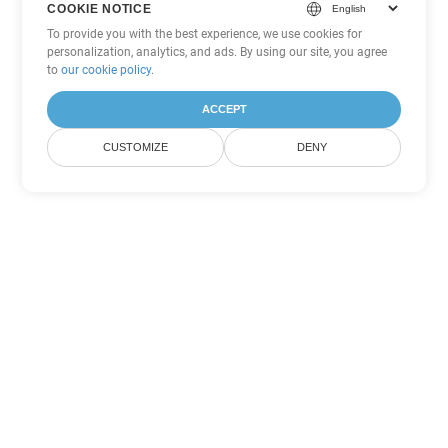
COOKIE NOTICE
To provide you with the best experience, we use cookies for
personalization, analytics, and ads. By using our site, you agree
to
our cookie policy
.
ACCEPT
CUSTOMIZE
DENY
Другие варианты
конвертации Word
Конвертировать DOT в DOC
DOC:
Microsoft Word Binary Format
Конвертировать DOT в DOCX
DOCX:
Office 2007+ Word Document