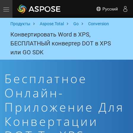
Русский
Toggle navigation
Продукты
Aspose.Total
Go
Conversion
Конвертировать Word в XPS,
БЕСПЛАТНЫЙ конвертер DOT в XPS
или GO SDK
Бесплатное
Онлайн-
Приложение Для
Конвертации