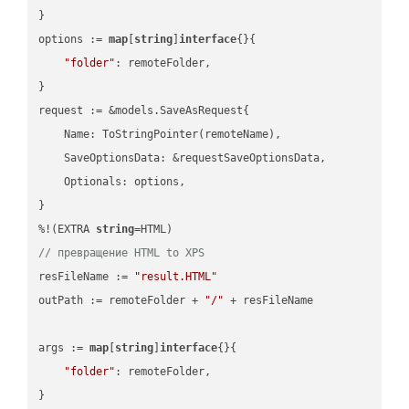
}

options := 
map
[
string
]
interface
{}{

"folder"
: remoteFolder,

}

request := &models.SaveAsRequest{

    Name: ToStringPointer(remoteName),

    SaveOptionsData: &requestSaveOptionsData,

    Optionals: options,

}

%!(EXTRA 
string
// превращение HTML to XPS
resFileName := 
"result.HTML"
outPath := remoteFolder + 
"/"
 + resFileName

args := 
map
[
string
]
interface
{}{

"folder"
: remoteFolder,

}
