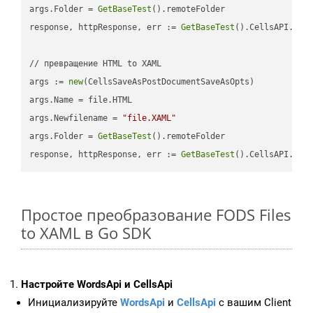
args.Folder = 
GetBaseTest
().remoteFolder

response, httpResponse, err := 
GetBaseTest
().CellsAPI.
Cel
// превращение HTML to XAML

args := 
new
(CellsSaveAsPostDocumentSaveAsOpts)

args.Name = file.HTML

args.Newfilename = 
"file.XAML"
args.Folder = 
GetBaseTest
().remoteFolder

response, httpResponse, err := 
GetBaseTest
().CellsAPI.
Cel
Простое преобразование FODS Files
to XAML в Go SDK
Настройте WordsApi и CellsApi
Инициализируйте
WordsApi
и
CellsApi
с вашим Client