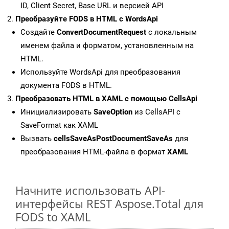
ID, Client Secret, Base URL и версией API
Преобразуйте FODS в HTML с WordsApi
Создайте
ConvertDocumentRequest
с локальным
именем файла и форматом, установленным на
HTML.
Используйте WordsApi для преобразования
документа FODS в HTML.
Преобразовать HTML в XAML с помощью CellsApi
Инициализировать
SaveOption
из CellsAPI с
SaveFormat как XAML
Вызвать
cellsSaveAsPostDocumentSaveAs
для
преобразования HTML-файла в формат
XAML
Начните использовать API-
интерфейсы REST Aspose.Total для
FODS to XAML