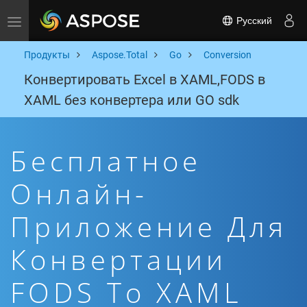
Русский
Toggle navigation
Продукты
Aspose.Total
Go
Conversion
Конвертировать Excel в XAML,FODS в
XAML без конвертера или GO sdk
Бесплатное
Онлайн-
Приложение Для
Конвертации
FODS To XAML