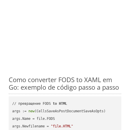
Como converter FODS to XAML em
Go: exemplo de código passo a passo
// превращение FODS 
to
HTML
args := 
new
(CellsSaveAsPostDocumentSaveAsOpts)

args.Name = file.FODS

args.Newfilename = 
"file.HTML"