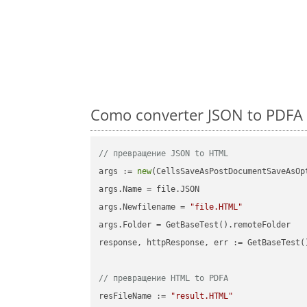
Como converter JSON to PDFA 
// превращение JSON to HTML
args := 
new
(CellsSaveAsPostDocumentSaveAsOpt
args.Name = file.JSON

args.Newfilename = 
"file.HTML"
args.Folder = GetBaseTest().remoteFolder

response, httpResponse, err := GetBaseTest(
// превращение HTML to PDFA
resFileName := 
"result.HTML"