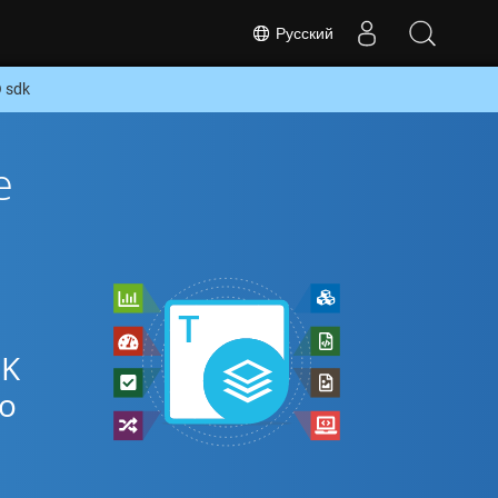
Русский
 sdk
е
DK
ко