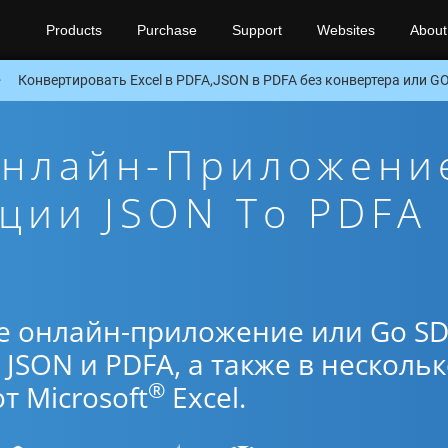
Products
Purchase
Support
Websites
About
Конвертировать Excel в PDFA,JSON в PDFA без конвертера или GO
Онлайн-Приложени
ции JSON To PDFA
е онлайн-приложение или Go S
JSON и PDFA, а также в несколь
®
 Microsoft
Excel.