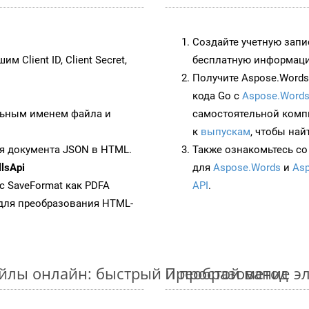
Создайте учетную запи
им Client ID, Client Secret,
бесплатную информацию
Получите Aspose.Words 
кода Go с
Aspose.Words
ьным именем файла и
самостоятельной комп
к
выпускам
, чтобы най
я документа JSON в HTML.
Также ознакомьтесь со
lsApi
для
Aspose.Words
и
Asp
 с SaveFormat как PDFA
API
.
для преобразования HTML-
айлы онлайн: быстрый и простой метод
Преобразование эл