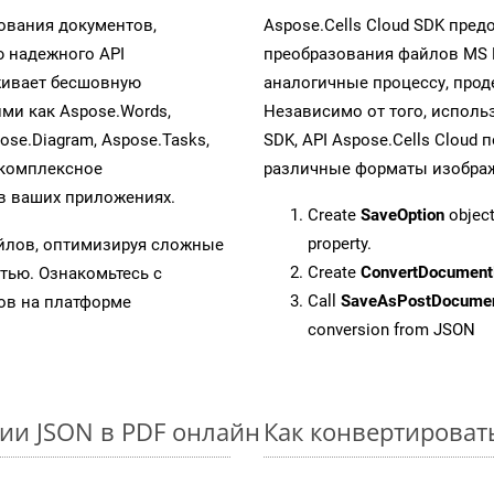
ования документов,
Aspose.Cells Cloud SDK пре
 надежного API
преобразования файлов MS 
живает бесшовную
аналогичные процессу, про
ими как Aspose.Words,
Независимо от того, исполь
pose.Diagram, Aspose.Tasks,
SDK, API Aspose.Cells Cloud
 комплексное
различные форматы изображен
в ваших приложениях.
Create
SaveOption
object
property.
айлов, оптимизируя сложные
Create
ConvertDocument
тью. Ознакомьтесь с
Call
SaveAsPostDocume
в на платформе
conversion from JSON
ии JSON в PDF онлайн
Как конвертироват