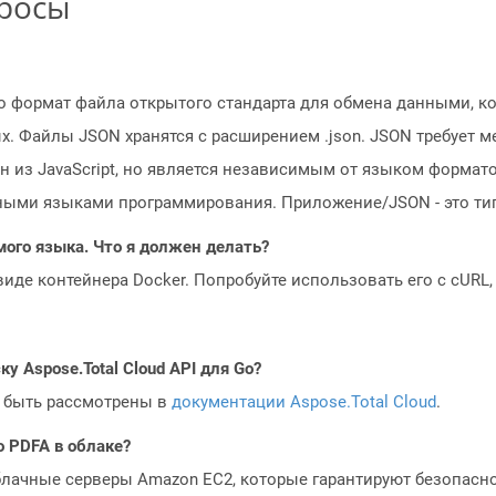
просы
то формат файла открытого стандарта для обмена данными, 
ых. Файлы JSON хранятся с расширением .json. JSON требует
н из JavaScript, но является независимым от языком форма
ыми языками программирования. Приложение/JSON - это тип
мого языка. Что я должен делать?
 виде контейнера Docker. Попробуйте использовать его с cURL
у Aspose.Total Cloud API для Go?
 быть рассмотрены в
документации Aspose.Total Cloud
.
o PDFA в облаке?
блачные серверы Amazon EC2, которые гарантируют безопасно