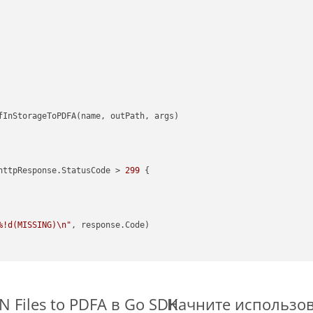
httpResponse.StatusCode > 
299
 {

%!d(MISSING)\n"
, response.Code)

 Files to PDFA в Go SDK
Начните использова