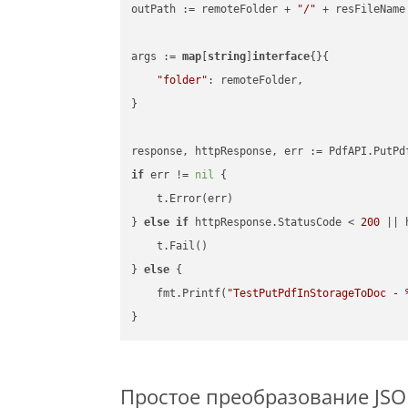
outPath := remoteFolder + 
"/"
 + resFileName

args := 
map
[
string
]
interface
{}{

"folder"
: remoteFolder,

}

if
 err != 
nil
 {

    t.Error(err)

} 
else
if
 httpResponse.StatusCode < 
200
 || 
    t.Fail()

} 
else
 {

    fmt.Printf(
"TestPutPdfInStorageToDoc - 
Простое преобразование JSON