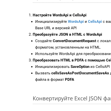
Настройте WordsApi и CellsApi
Инициализируйте
WordsApi
и
CellsApi
с ваш
Base URL и версией API
Преобразуйте JSON в HTML с WordsApi
Создайте
ConvertDocumentRequest
с локал
форматом, установленным на HTML.
Используйте WordsApi для преобразовани
Преобразовать HTML в PDFA с помощью Cel
Инициализировать
SaveOption
из CellsAPI
Вызвать
cellsSaveAsPostDocumentSaveAs
файла в формат
PDFA
Конвертируйте Excel JSON ф