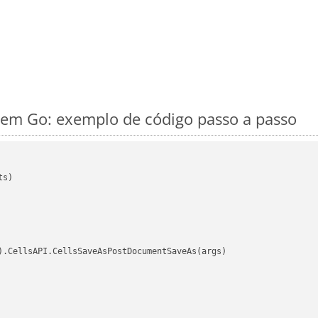
em Go: exemplo de código passo a passo
s)

).CellsAPI.CellsSaveAsPostDocumentSaveAs(args)
