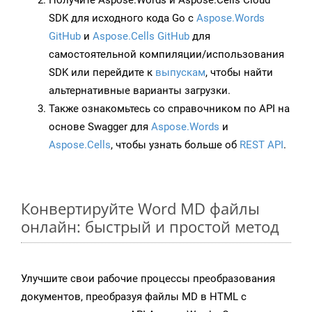
Получите Aspose.Words и Aspose.Cells Cloud
SDK для исходного кода Go с
Aspose.Words
GitHub
и
Aspose.Cells GitHub
для
самостоятельной компиляции/использования
SDK или перейдите к
выпускам
, чтобы найти
альтернативные варианты загрузки.
Также ознакомьтесь со справочником по API на
основе Swagger для
Aspose.Words
и
Aspose.Cells
, чтобы узнать больше об
REST API
.
Конвертируйте Word MD файлы
онлайн: быстрый и простой метод
Улучшите свои рабочие процессы преобразования
документов, преобразуя файлы MD в HTML с