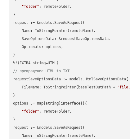
"folder"
: remoteFolder,

}

request := &models.SaveAsRequest{

    Name: ToStringPointer(remoteName),

    SaveOptionsData: &requestSaveOptionsData,

    Optionals: options,

}

%!(EXTRA 
string
// превращение HTML to TXT
requestSaveOptionsData := models.HtmlSaveOptionsData{

    FileName: ToStringPointer(baseTestOutPath + 
"file.HTM
}

options := 
map
[
string
]
interface
{}{

"folder"
: remoteFolder,

}

request := &models.SaveAsRequest{

    Name: ToStringPointer(remoteName),
