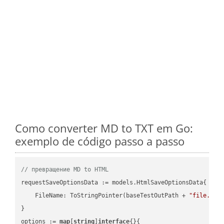
Como converter MD to TXT em Go:
exemplo de código passo a passo
// превращение MD to HTML
requestSaveOptionsData := models.HtmlSaveOptionsData{

    FileName: ToStringPointer(baseTestOutPath + 
"file.MD"
)
}

options := 
map
[
string
]
interface
{}{
