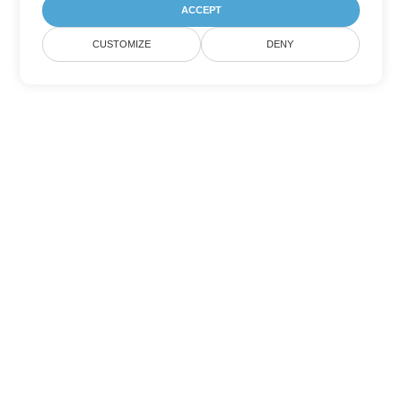
ACCEPT
CUSTOMIZE
DENY
Другие варианты
конвертации Word
Конвертировать MD в DOC
DOC:
Microsoft Word Binary Format
Конвертировать MD в DOT
DOT:
Microsoft Word Template Files
Конвертировать MD в DOCX
DOCX:
Office 2007+ Word Document