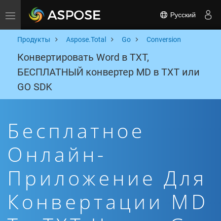
Русский
Toggle navigation
Продукты
Aspose.Total
Go
Conversion
Конвертировать Word в TXT,
БЕСПЛАТНЫЙ конвертер MD в TXT или
GO SDK
Бесплатное
Онлайн-
Приложение Для
Конвертации MD