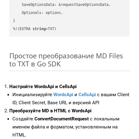
    SaveOptionsData: &requestSaveOptionsData,

    Optionals: options,

}

%!(EXTRA 
string
=TXT)
Простое преобразование MD Files
to TXT в Go SDK
Настройте WordsApi и CellsApi
Инициализируйте
WordsApi
и
CellsApi
с вашим Client
ID, Client Secret, Base URL и версией API
Преобразуйте MD в HTML с WordsApi
Создайте
ConvertDocumentRequest
с локальным
именем файла и форматом, установленным на
HTML.