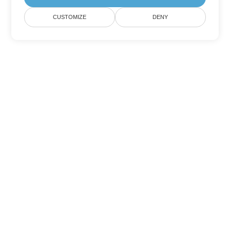
CUSTOMIZE
DENY
Другие варианты
конвертации Word
Конвертировать MHTML в DOC
DOC:
Microsoft Word Binary Format
Конвертировать MHTML в DOT
DOT:
Microsoft Word Template Files
Конвертировать MHTML в DOCX
DOCX:
Office 2007+ Word Document
Конвертировать MHTML в DOCM