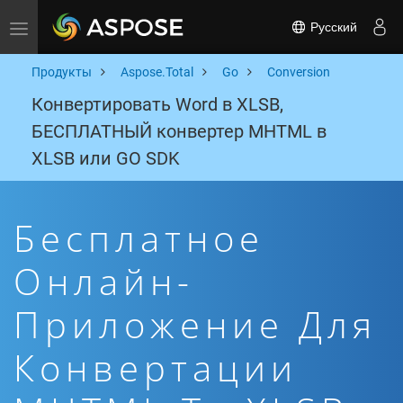
Русский
Toggle navigation
Продукты
Aspose.Total
Go
Conversion
Конвертировать Word в XLSB,
БЕСПЛАТНЫЙ конвертер MHTML в
XLSB или GO SDK
Бесплатное
Онлайн-
Приложение Для
Конвертации