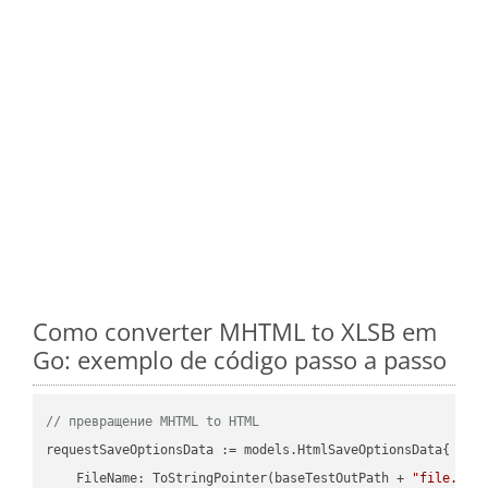
Como converter MHTML to XLSB em
Go: exemplo de código passo a passo
// превращение MHTML to HTML
requestSaveOptionsData := models.HtmlSaveOptionsData{

    FileName: ToStringPointer(baseTestOutPath + 
"file.MHT