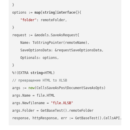
}

options := 
map
[
string
]
interface
{}{

"folder"
: remoteFolder,

}

request := &models.SaveAsRequest{

    Name: ToStringPointer(remoteName),

    SaveOptionsData: &requestSaveOptionsData,

    Optionals: options,

}

%!(EXTRA 
string
// превращение HTML to XLSB
args := 
new
(CellsSaveAsPostDocumentSaveAsOpts)

args.Name = file.HTML

args.Newfilename = 
"file.XLSB"
args.Folder = GetBaseTest().remoteFolder
