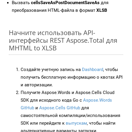
Вызвать
cellsSaveAsPostDocumentSaveAs
для
преобразования HTML-файла в формат
XLSB
Начните использовать API-
интерфейсы REST Aspose.Total для
MHTML to XLSB
Создайте учетную запись на
Dashboard
, чтобы
получить бесплатную информацию о квотах API
и авторизации.
Получите Aspose.Words и Aspose.Cells Cloud
SDK для исходного кода Go с
Aspose.Words
GitHub
и
Aspose.Cells GitHub
для
самостоятельной компиляции/использования
SDK или перейдите к
выпускам
, чтобы найти
альтернативные варианты загрузки.