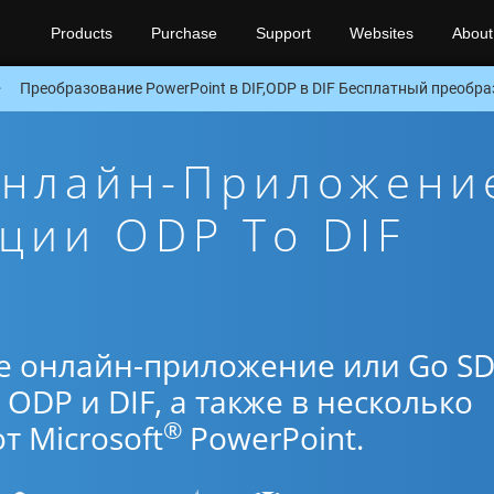
Products
Purchase
Support
Websites
About
Преобразование PowerPoint в DIF,ODP в DIF Бесплатный преобра
Онлайн-Приложени
ции ODP To DIF
е онлайн-приложение или Go S
ODP и DIF, а также в несколько
®
 Microsoft
PowerPoint.