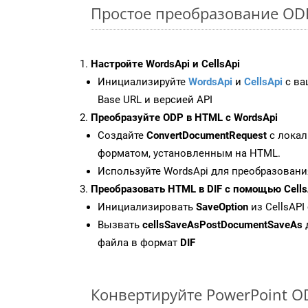
Простое преобразование ODP 
Настройте WordsApi и CellsApi
Инициализируйте
WordsApi
и
CellsApi
с ваш
Base URL и версией API
Преобразуйте ODP в HTML с WordsApi
Создайте
ConvertDocumentRequest
с локал
форматом, установленным на HTML.
Используйте WordsApi для преобразовани
Преобразовать HTML в DIF с помощью Cells
Инициализировать
SaveOption
из CellsAPI 
Вызвать
cellsSaveAsPostDocumentSaveAs
файла в формат
DIF
Конвертируйте PowerPoint O