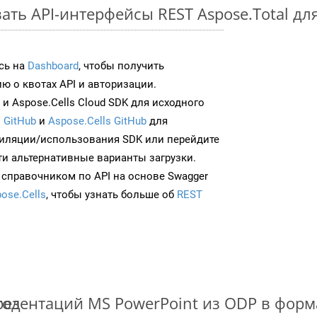
ть API-интерфейсы REST Aspose.Total для
сь на
Dashboard
, чтобы получить
 о квотах API и авторизации.
и Aspose.Cells Cloud SDK для исходного
 GitHub
и
Aspose.Cells GitHub
для
иляции/использования SDK или перейдите
ти альтернативные варианты загрузки.
 справочником по API на основе Swagger
ose.Cells
, чтобы узнать больше об
REST
тод
езентаций MS PowerPoint из ODP в фор