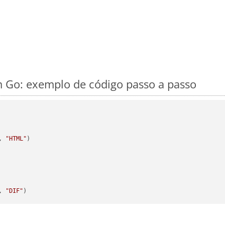
 Go: exemplo de código passo a passo
, 
"HTML"
)

, 
"DIF"