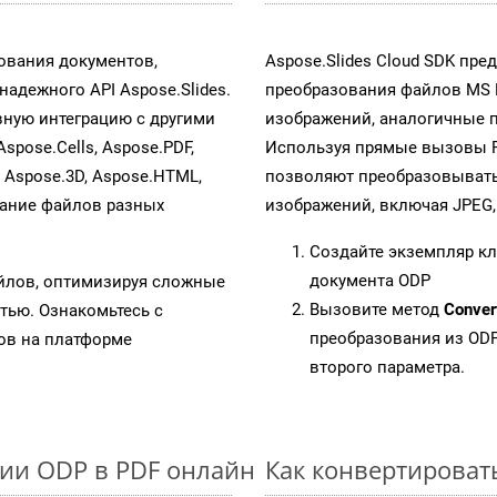
ования документов,
Aspose.Slides Cloud SDK пр
адежного API Aspose.Slides.
преобразования файлов MS 
ную интеграцию с другими
изображений, аналогичные п
Aspose.Cells, Aspose.PDF,
Используя прямые вызовы RES
, Aspose.3D, Aspose.HTML,
позволяют преобразовывать
вание файлов разных
изображений, включая JPEG, P
Создайте экземпляр к
документа ODP
айлов, оптимизируя сложные
Вызовите метод
Conver
тью. Ознакомьтесь с
преобразования из ODP
в на платформе
второго параметра.
ии ODP в PDF онлайн
Как конвертировать