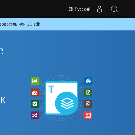
Русский
зователь или GO sdk
е
DK