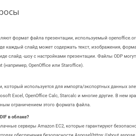
просы
яют формат файла презентации, используемый openoffice.org
где каждый слайд может содержать текст, изображения, форм
иде слайд -шоу с настройками презентации. Файлы ODP могу
например, OpenOffice или Staroffice).
и, который используется для импорта/экспортных данных э
oft Excel, OpenOffice Calc, Starcalc и многие другие. В нем 
нным ограничением этого формата файла.
DIF в облаке?
блачные серверы Amazon EC2, которые гарантируют безопасно
одах обеспечения безопасности Aspose](https://about.aspose.c