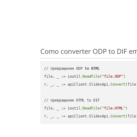
Como converter ODP to DIF em
// превращение ODP 
to
HTML
file, _ := ioutil.
ReadFile
(
"file.ODP"
)

r, _, _ := apiClient.SlidesApi.
Convert
(file
// превращение HTML to DIF

file, _ := ioutil.
ReadFile
(
"file.HTML"
)

r, _, _ := apiClient.SlidesApi.
Convert
(file