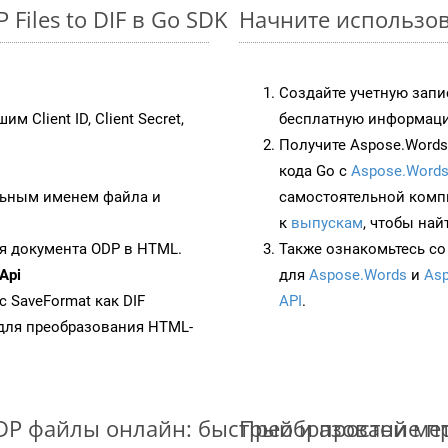
Files to DIF в Go SDK
Начните использова
Создайте учетную запи
им Client ID, Client Secret,
бесплатную информацию
Получите Aspose.Words 
кода Go с
Aspose.Words
ьным именем файла и
самостоятельной комп
к
выпускам
, чтобы най
я документа ODP в HTML.
Также ознакомьтесь со
Api
для
Aspose.Words
и
Asp
с SaveFormat как DIF
API
.
для преобразования HTML-
DP файлы онлайн: быстрый и простой ме
Преобразование пр