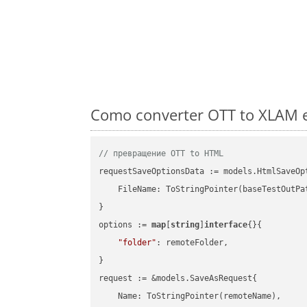
Como converter OTT to XLAM e
// превращение OTT to HTML
requestSaveOptionsData := models.HtmlSaveOpt
    FileName: ToStringPointer(baseTestOutPa
}

options := 
map
[
string
]
interface
{}{

"folder"
: remoteFolder,

}

request := &models.SaveAsRequest{

    Name: ToStringPointer(remoteName),
