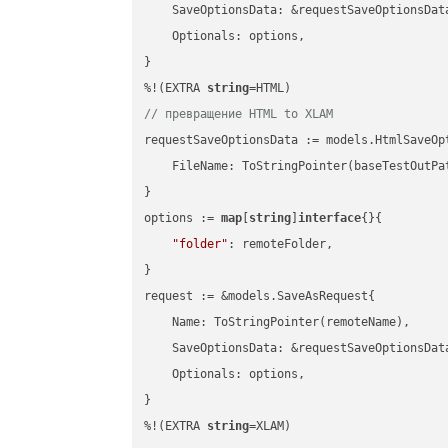
    SaveOptionsData: &requestSaveOptionsData
    Optionals: options,

}

%!(EXTRA 
string
// превращение HTML to XLAM
requestSaveOptionsData := models.HtmlSaveOpt
    FileName: ToStringPointer(baseTestOutPa
}

options := 
map
[
string
]
interface
{}{

"folder"
: remoteFolder,

}

request := &models.SaveAsRequest{

    Name: ToStringPointer(remoteName),

    SaveOptionsData: &requestSaveOptionsData
    Optionals: options,

}

%!(EXTRA 
string
=XLAM)