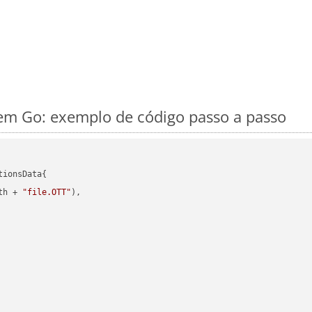
m Go: exemplo de código passo a passo
ionsData{

th + 
"file.OTT"
),
