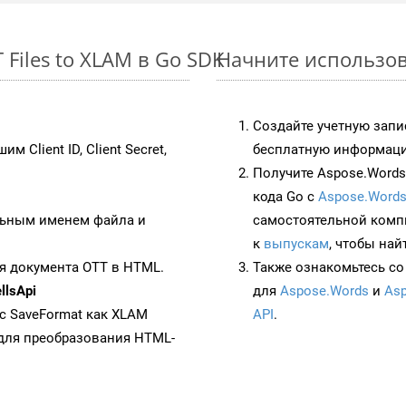
Files to XLAM в Go SDK
Начните использова
Создайте учетную запи
им Client ID, Client Secret,
бесплатную информацию
Получите Aspose.Words 
кода Go с
Aspose.Words
ьным именем файла и
самостоятельной комп
к
выпускам
, чтобы най
я документа OTT в HTML.
Также ознакомьтесь со
lsApi
для
Aspose.Words
и
Asp
 с SaveFormat как XLAM
API
.
для преобразования HTML-