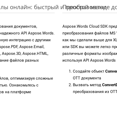
лы онлайн: быстрый и простой метод
Преобразование до
ования документов,
Aspose.Words Cloud SDK пре
адежного API Aspose.Words.
преобразования файлов MS 
ную интеграцию с другими
как мы сделали выше для X
spose.PDF, Aspose.Email,
или SDK вы можете легко п
s, Aspose.3D, Aspose.HTML,
различные форматы изображен
вание файлов разных
используя API Aspose.Words 
Создайте объект
Conve
OTT документа
айлов, оптимизируя сложные
Вызвать метод
Convert
тью. Ознакомьтесь с
преобразования из OT
в на платформе