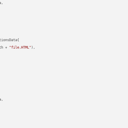
,

ionsData{

th + 
"file.HTML"
),

,
