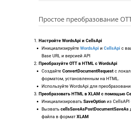
Простое преобразование OTT 
Настройте WordsApi и CellsApi
Инициализируйте
WordsApi
и
CellsApi
с ваш
Base URL и версией API
Преобразуйте OTT в HTML с WordsApi
Создайте
ConvertDocumentRequest
с локал
форматом, установленным на HTML.
Используйте WordsApi для преобразовани
Преобразовать HTML в XLAM с помощью Cel
Инициализировать
SaveOption
из CellsAPI
Вызвать
cellsSaveAsPostDocumentSaveAs
файла в формат
XLAM