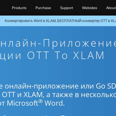
Products
Purchase
Support
Websites
About
Конвертировать Word в XLAM, БЕСПЛАТНЫЙ конвертер OTT в XL
Онлайн-Приложени
ции OTT To XLAM
е онлайн-приложение или Go S
OTT и XLAM, а также в нескольк
®
 Microsoft
Word.