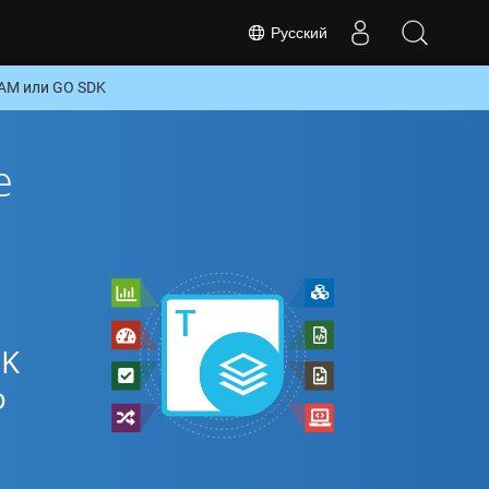
Русский
AM или GO SDK
е
DK
о